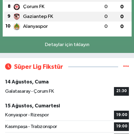
8
Çorum FK
0
0
9
Gaziantep FK
0
0
10
Alanyaspor
0
0
Detaylar için tıklayın
Süper Lig Fikstür
14 Ağustos, Cuma
Galatasaray - Çorum FK
21:30
15 Ağustos, Cumartesi
Konyaspor - Rizespor
19:00
Kasımpaşa - Trabzonspor
19:00