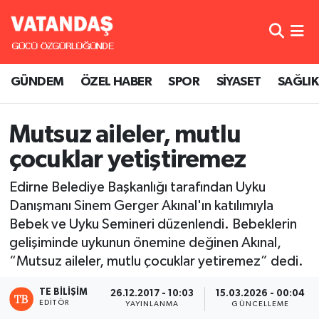
GÜNDEM
Hava Durumu
GÜNDEM
ÖZEL HABER
SPOR
SİYASET
SAĞLIK
ÖZEL HABER
Trafik Durumu
SPOR
Süper Lig Puan Durumu ve Fikstür
Mutsuz aileler, mutlu
çocuklar yetiştiremez
SİYASET
Tüm Manşetler
Edirne Belediye Başkanlığı tarafından Uyku
SAĞLIK
Son Dakika Haberleri
Danışmanı Sinem Gerger Akınal'ın katılımıyla
Bebek ve Uyku Semineri düzenlendi. Bebeklerin
Haber Arşivi
gelişiminde uykunun önemine değinen Akınal,
“Mutsuz aileler, mutlu çocuklar yetiremez” dedi.
TE BILIŞIM
26.12.2017 - 10:03
15.03.2026 - 00:04
EDITÖR
YAYINLANMA
GÜNCELLEME