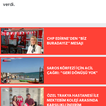
verdi.
CHP EDİRNE’DEN “BİZ
BURADAYIZ” MESAJI
SAROS KÖRFEZİ İÇİN ACİL
ÇAĞRI: “GERİ DÖNÜŞÜ YOK"
ÖZEL TRAKYA HASTANESİ İLE
MEKTEBİM KOLEJİ ARASINDA
KARŞILIKLI İNDİRİM