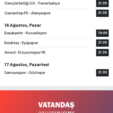
Gençlerbirliği S.K. - Fenerbahçe
21:30
Gaziantep FK - Alanyaspor
21:30
16 Ağustos, Pazar
Başakşehir - Kocaelispor
19:00
Beşiktaş - Eyüpspor
21:30
Amed - Erzurumspor FK
21:30
17 Ağustos, Pazartesi
Samsunspor - Göztepe
21:30