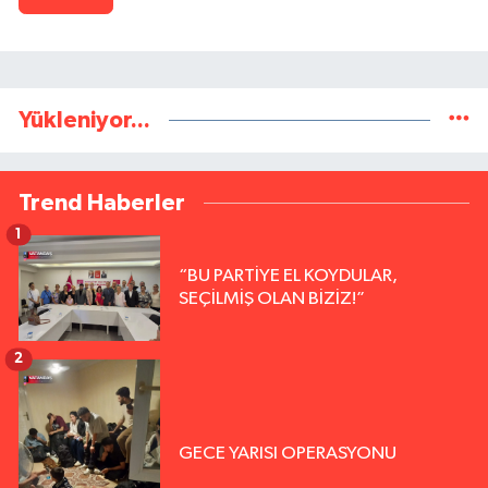
Yükleniyor...
Trend Haberler
1
“BU PARTİYE EL KOYDULAR,
SEÇİLMİŞ OLAN BİZİZ!”
2
GECE YARISI OPERASYONU