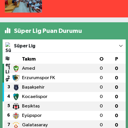
Süper Lig Puan Durumu
Süper Lig
#
Takım
O
P
1
Amed
0
0
2
Erzurumspor FK
0
0
3
Başakşehir
0
0
4
Kocaelispor
0
0
5
Beşiktaş
0
0
6
Eyüpspor
0
0
7
Galatasaray
0
0