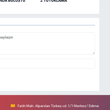
NDA BULUŞTU
2 TUTUKLAMA
Fatih Mah. Alparslan Türkeş cd. 1/1 Merkez/ Edirne