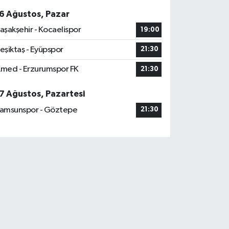
6 Ağustos, Pazar
aşakşehir - Kocaelispor
19:00
eşiktaş - Eyüpspor
21:30
med - Erzurumspor FK
21:30
7 Ağustos, Pazartesi
amsunspor - Göztepe
21:30