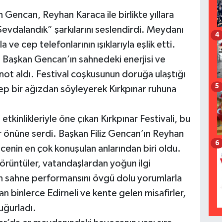
Gencan, Reyhan Karaca ile birlikte yıllara
evdalandık” şarkılarını seslendirdi. Meydanı
4
a ve cep telefonlarının ışıklarıyla eşlik etti.
 Başkan Gencan’ın sahnedeki enerjisi ve
 not aldı. Festival coşkusunun doruğa ulaştığı
5
 hep bir ağızdan söyleyerek Kırkpınar ruhuna
 etkinlikleriyle öne çıkan Kırkpınar Festivali, bu
ler önüne serdi. Başkan Filiz Gencan’ın Reyhan
6
ecenin en çok konuşulan anlarından biri oldu.
örüntüler, vatandaşlardan yoğun ilgi
ın sahne performansını övgü dolu yorumlarla
n binlerce Edirneli ve kente gelen misafirler,
uğurladı.