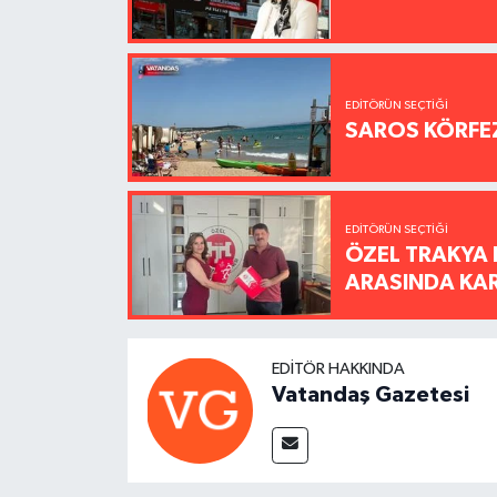
EDITÖRÜN SEÇTIĞI
SAROS KÖRFEZ
EDITÖRÜN SEÇTIĞI
ÖZEL TRAKYA 
ARASINDA KARŞ
EDITÖR HAKKINDA
Vatandaş Gazetesi