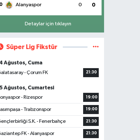
0
Alanyaspor
0
0
Detaylar için tıklayın
Süper Lig Fikstür
4 Ağustos, Cuma
alatasaray - Çorum FK
21:30
5 Ağustos, Cumartesi
onyaspor - Rizespor
19:00
asımpaşa - Trabzonspor
19:00
ençlerbirliği S.K. - Fenerbahçe
21:30
aziantep FK - Alanyaspor
21:30