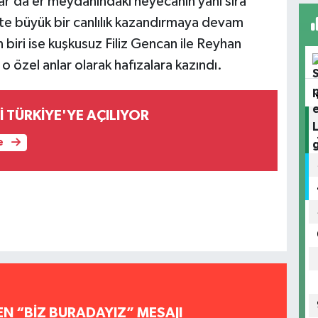
ınar’da er meydanındaki heyecanın yanı sıra
ente büyük bir canlılık kazandırmaya devam
 biri ise kuşkusuz Filiz Gencan ile Reyhan
 özel anlar olarak hafızalara kazındı.
İ TÜRKİYE'YE AÇILIYOR
e
EN “BİZ BURADAYIZ” MESAJI