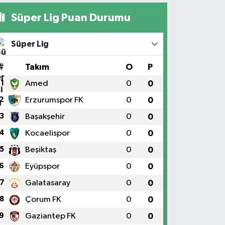
Süper Lig Puan Durumu
Süper Lig
#
Takım
O
P
1
Amed
0
0
2
Erzurumspor FK
0
0
3
Başakşehir
0
0
4
Kocaelispor
0
0
5
Beşiktaş
0
0
6
Eyüpspor
0
0
7
Galatasaray
0
0
8
Çorum FK
0
0
9
Gaziantep FK
0
0