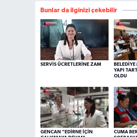
Bunlar da ilginizi çekebilir
SERVİS ÜCRETLERİNE ZAM
BELEDİYE
YAPI TAR
OLDU
GENCAN “EDİRNE İÇİN
CUMA BE