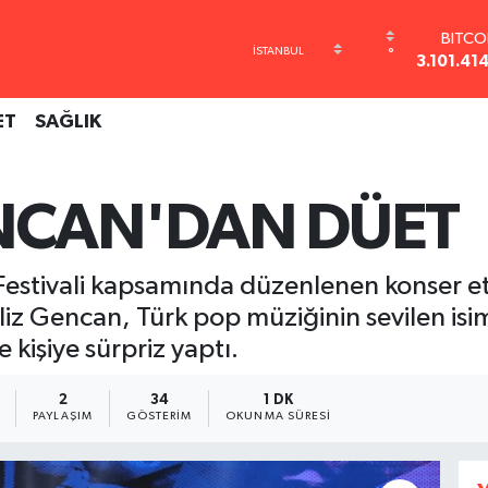
DOL
°
47,743
EUR
55,251
ET
SAĞLIK
STERL
64,481
GRAM A
6660.5
NCAN'DAN DÜET
BİST1
13.77
BITCO
i Festivali kapsamında düzenlenen konser et
3.101.41
liz Gencan, Türk pop müziğinin sevilen isi
 kişiye sürpriz yaptı.
2
34
1 DK
PAYLAŞIM
GÖSTERIM
OKUNMA SÜRESI