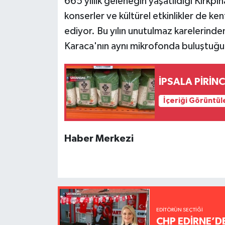
665 yıllık geleneğin yaşatıldığı Kırkp
konserler ve kültürel etkinlikler de k
ediyor. Bu yılın unutulmaz karelerinden
Karaca'nın aynı mikrofonda buluştuğu o
İPSALA PİRİNC
İçeriği Görüntül
Haber Merkezi
EDITÖRÜN SEÇTIĞI
CHP EDİRNE’D