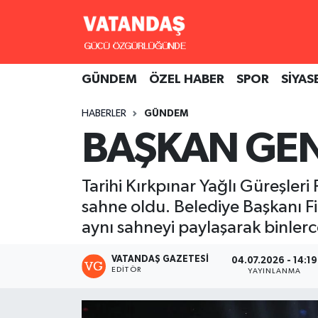
GÜNDEM
Hava Durumu
GÜNDEM
ÖZEL HABER
SPOR
SİYAS
ÖZEL HABER
Trafik Durumu
HABERLER
GÜNDEM
SPOR
Süper Lig Puan Durumu ve Fikstür
BAŞKAN GE
SİYASET
Tüm Manşetler
Tarihi Kırkpınar Yağlı Güreşler
SAĞLIK
Son Dakika Haberleri
sahne oldu. Belediye Başkanı Fi
aynı sahneyi paylaşarak binlerce
Haber Arşivi
VATANDAŞ GAZETESI
04.07.2026 - 14:19
EDITÖR
YAYINLANMA