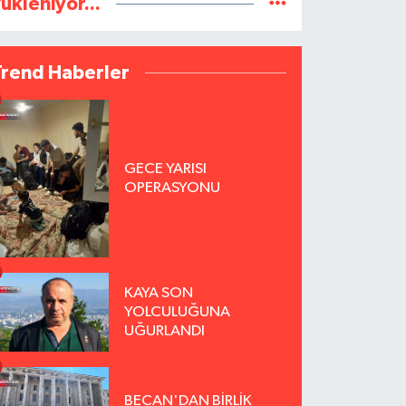
ükleniyor...
Trend Haberler
GECE YARISI
OPERASYONU
KAYA SON
YOLCULUĞUNA
UĞURLANDI
BECAN'DAN BİRLİK