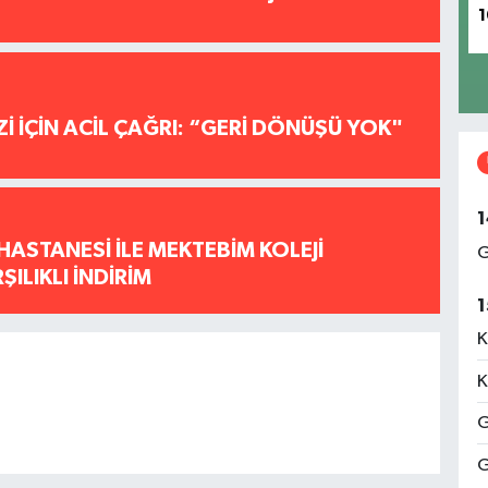
1
İ İÇİN ACİL ÇAĞRI: “GERİ DÖNÜŞÜ YOK"
1
HASTANESİ İLE MEKTEBİM KOLEJİ
G
ILIKLI İNDİRİM
1
K
K
G
G