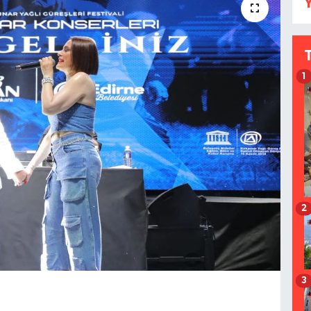
Y
1
2
3