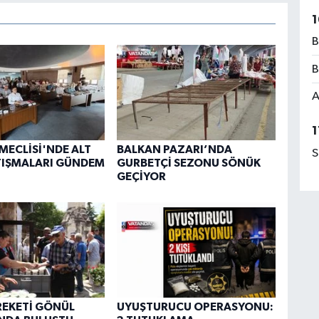
1
B
B
A
1
 MECLİSİ'NDE ALT
BALKAN PAZARI’NDA
S
TIŞMALARI GÜNDEM
GURBETÇİ SEZONU SÖNÜK
GEÇİYOR
REKETİ GÖNÜL
UYUŞTURUCU OPERASYONU: