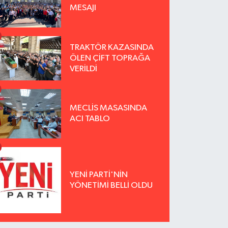
MESAJI
TRAKTÖR KAZASINDA
ÖLEN ÇİFT TOPRAĞA
VERİLDİ
MECLİS MASASINDA
ACI TABLO
YENİ PARTİ'NİN
YÖNETİMİ BELLİ OLDU