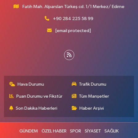
Fatih Mah. Alparslan Türkeş cd. 1/1 Merkez/ Edirne
+90 284 225 58 99
[email protected]
Hava Durumu
Trafik Durumu
Puan Durumu ve Fikstür
Tüm Manşetler
Son Dakika Haberleri
Haber Arşivi
GÜNDEM
ÖZEL HABER
SPOR
SİYASET
SAĞLIK