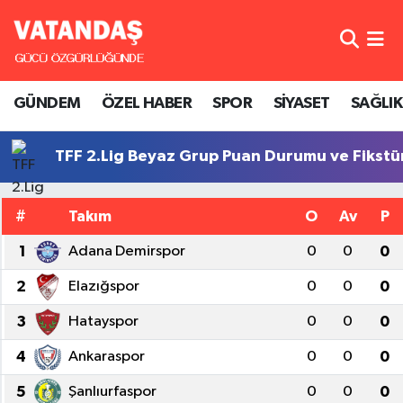
GÜNDEM
Hava Durumu
GÜNDEM
ÖZEL HABER
SPOR
SİYASET
SAĞLIK
ÖZEL HABER
Trafik Durumu
TFF 2.Lig Beyaz Grup Puan Durumu ve Fikstü
SPOR
Süper Lig Puan Durumu ve Fikstür
SİYASET
Tüm Manşetler
#
Takım
O
Av
P
SAĞLIK
Son Dakika Haberleri
1
Adana Demirspor
0
0
0
2
Elazığspor
0
0
0
Haber Arşivi
3
Hatayspor
0
0
0
4
Ankaraspor
0
0
0
5
Şanlıurfaspor
0
0
0