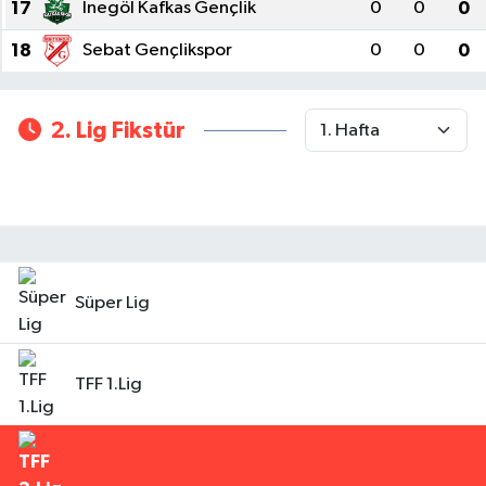
17
İnegöl Kafkas Gençlik
0
0
0
18
Sebat Gençlikspor
0
0
0
2. Lig Fikstür
Süper Lig
TFF 1.Lig