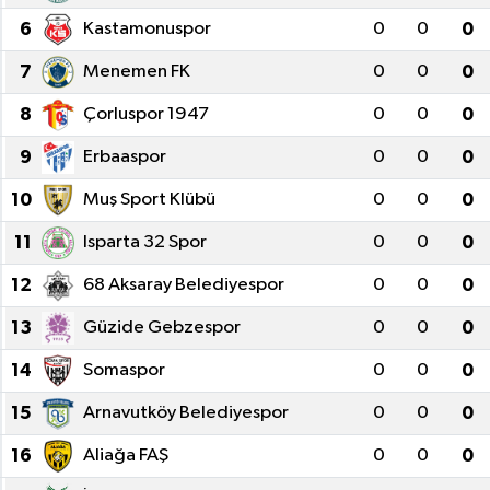
6
Kastamonuspor
0
0
0
7
Menemen FK
0
0
0
8
Çorluspor 1947
0
0
0
9
Erbaaspor
0
0
0
10
Muş Sport Klübü
0
0
0
11
Isparta 32 Spor
0
0
0
12
68 Aksaray Belediyespor
0
0
0
13
Güzide Gebzespor
0
0
0
14
Somaspor
0
0
0
15
Arnavutköy Belediyespor
0
0
0
16
Aliağa FAŞ
0
0
0