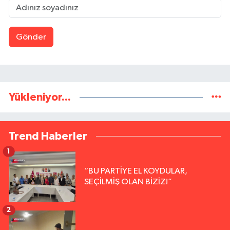
Gönder
Yükleniyor...
Trend Haberler
1
“BU PARTİYE EL KOYDULAR,
SEÇİLMİŞ OLAN BİZİZ!”
2