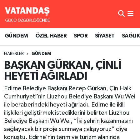
GÜNDEM
Hava Durumu
GÜNDEM
ÖZEL HABER
SPOR
SİYASET
SAĞLIK
ÖZEL HABER
Trafik Durumu
HABERLER
GÜNDEM
SPOR
Süper Lig Puan Durumu ve Fikstür
BAŞKAN GÜRKAN, ÇİNLİ
SİYASET
Tüm Manşetler
HEYETİ AĞIRLADI
SAĞLIK
Son Dakika Haberleri
Edirne Belediye Başkanı Recep Gürkan, Çin Halk
Cumhuriyeti’nin Liuzhou Belediye Başkanı Wu Wei
Haber Arşivi
ile beraberindeki heyeti ağırladı. Edirne ile ikili
ilişkileri geliştirmek istediklerini belirten Liuzhou
Belediye Başkanı Wu Wei, “İki şehrin kazanmasını
sağlayacak bir proje sunmaya çalışıyoruz” diye
konuştu. Edirne’nin tarım ve turizm alanında