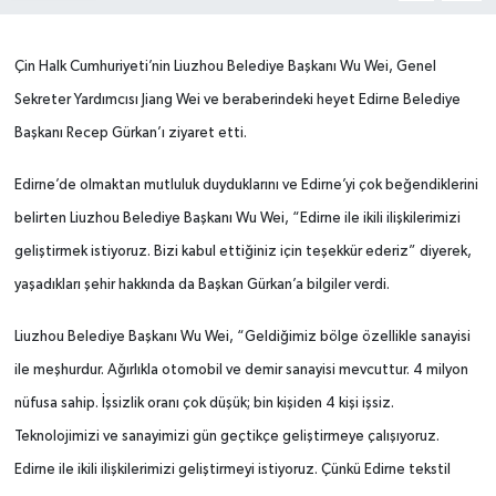
Çin Halk Cumhuriyeti’nin Liuzhou Belediye Başkanı Wu Wei, Genel
Sekreter Yardımcısı Jiang Wei ve beraberindeki heyet Edirne Belediye
Başkanı Recep Gürkan’ı ziyaret etti.
Edirne’de olmaktan mutluluk duyduklarını ve Edirne’yi çok beğendiklerini
belirten Liuzhou Belediye Başkanı Wu Wei, “Edirne ile ikili ilişkilerimizi
geliştirmek istiyoruz. Bizi kabul ettiğiniz için teşekkür ederiz” diyerek,
yaşadıkları şehir hakkında da Başkan Gürkan’a bilgiler verdi.
Liuzhou Belediye Başkanı Wu Wei, “Geldiğimiz bölge özellikle sanayisi
ile meşhurdur. Ağırlıkla otomobil ve demir sanayisi mevcuttur. 4 milyon
nüfusa sahip. İşsizlik oranı çok düşük; bin kişiden 4 kişi işsiz.
Teknolojimizi ve sanayimizi gün geçtikçe geliştirmeye çalışıyoruz.
Edirne ile ikili ilişkilerimizi geliştirmeyi istiyoruz. Çünkü Edirne tekstil