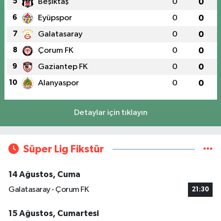
5
Beşiktaş
0
0
6
Eyüpspor
0
0
7
Galatasaray
0
0
8
Çorum FK
0
0
9
Gaziantep FK
0
0
10
Alanyaspor
0
0
Detaylar için tıklayın
Süper Lig Fikstür
14 Ağustos, Cuma
Galatasaray - Çorum FK
21:30
15 Ağustos, Cumartesi