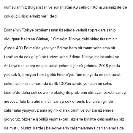
Komşularımız Bulgaristan ve Yunanistan AB şehridir. Komşularımız ile de
çok güçlü ilişkilerimiz var” dedi.
Edirne’nin Türkiye ortalamasının üzerinde verimli topraklara sahip
olduğunu belirten Gürkan, “ Örneğin Türkiye’deki pirinç üretiminin
yüzde 40’ı Edirne’de yapılıyor. Edirne hem bir tarım şehri ama bir
taraftan da çok güçlü bir turizm şehri. Edirne Türkiye’nin İstanbul ve
Antalya’dan sonra en çok turist çeken üçüncü şehridir. 2018 yılında
yaklaşık 5,5 milyon turist geldi Edirne’ye. Tüm dünyada en çok turist
çeken şehir sıralamasında da ilk 100’ün içinde yer alan bir şehir.
Edirne’de daha çok çevre ile ekoloji ile problemi olmayan tekstil sanayi
mevcut. Tabi ki istihdam için sanayi çok önemli, bununla ilgili de
çalışmalar yapıyoruz ama ağırlık olarak tarım ve turizm üzerinde
gidiyoruz. Sizlerle işbirliği yapmaktan, sizlerle birlikte çalışmaktan biz
de mutlu oluruz. Kardeş belediyelerin çalışmalarının ticari anlamda da