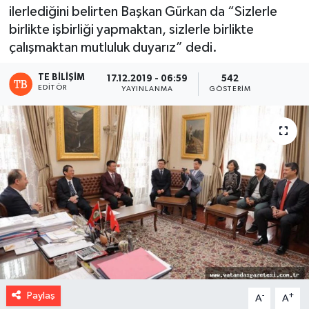
ilerlediğini belirten Başkan Gürkan da “Sizlerle
birlikte işbirliği yapmaktan, sizlerle birlikte
çalışmaktan mutluluk duyarız” dedi.
TE BILIŞIM
17.12.2019 - 06:59
542
EDITÖR
YAYINLANMA
GÖSTERIM
Paylaş
-
+
A
A