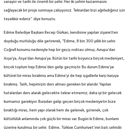
sanayisi ve tarihi ile önemli bir şehir. Her iki şehrin kazanmasını
sağlayacak bir proje sunmaya çalışıyoruz. Tekrardan bizi ağırladığınız için
teşekkür ederiz” diye konuştu.
Edirne Belediye Başkanı Recep Gürkan, kendisine yapılan ziyaretten
duyduğu mutluluğu dile getirerek, "Edirne, 8 bin 300 yıllık bir şehir.
Coğrafi konumu nedeniyle hep bir geçiş noktası olmuş; Avrupa’dan
Asya’ya, Asya’dan Avrupa’ya. Bütün bir tarihi boyunca birçok medeniyet,
birçok toplum hep Edirne’den gelip geçmiştir. Bu durum Edirne’ye
kültürel bir miras bırakmış ama Edirne’yi de hep işgallerle karşı karşıya
bırakmış. Tarih, hepimizin ders alması gereken bir alandır. Yapılan
hatalardan ders alarak gelecekte tekrar etmemiz; daha iyi bir gelecek
kurmamız gerekiyor. Buradan gelip geçen birçok medeniyetin bize
bıraktığı miras, hem yapı olarak hem de gelenek, görenek, çok
kültürlülük anlamında çok güçlü bir miras var. Bugün ki Edirne, bunların
üzerine kurulmuş bir şehir. Edirne, Türkiye Cumhuriyet’inin batı şehridir.