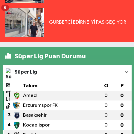
6
GURBETÇİ EDİRNE'Yİ PAS GEÇİYOR
Süper Lig Puan Durumu
Süper Lig
#
Takım
O
P
1
Amed
0
0
2
Erzurumspor FK
0
0
3
Başakşehir
0
0
4
Kocaelispor
0
0