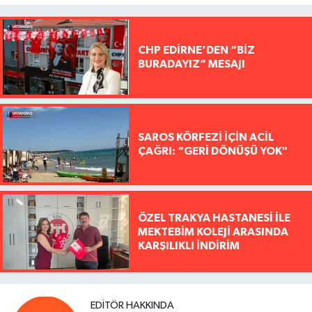
CHP EDİRNE’DEN “BİZ
BURADAYIZ” MESAJI
SAROS KÖRFEZİ İÇİN ACİL
ÇAĞRI: “GERİ DÖNÜŞÜ YOK"
ÖZEL TRAKYA HASTANESİ İLE
MEKTEBİM KOLEJİ ARASINDA
KARŞILIKLI İNDİRİM
EDITÖR HAKKINDA