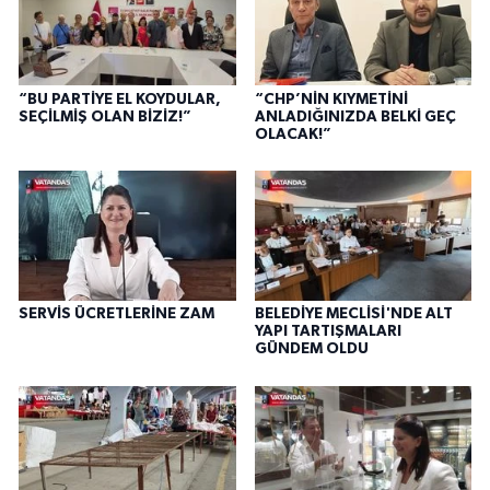
“BU PARTİYE EL KOYDULAR,
“CHP’NİN KIYMETİNİ
SEÇİLMİŞ OLAN BİZİZ!”
ANLADIĞINIZDA BELKİ GEÇ
OLACAK!”
SERVİS ÜCRETLERİNE ZAM
BELEDİYE MECLİSİ'NDE ALT
YAPI TARTIŞMALARI
GÜNDEM OLDU