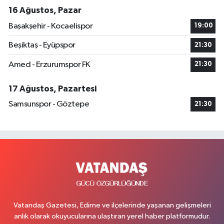
16 Ağustos, Pazar
Başakşehir - Kocaelispor
19:00
Beşiktaş - Eyüpspor
21:30
Amed - Erzurumspor FK
21:30
17 Ağustos, Pazartesi
Samsunspor - Göztepe
21:30
Vatandaş Gazetesi, Edirne ve ilçelerinde yaşanan gelişmeleri
anlık olarak okuyucularına ulaştıran yerel haber platformudur.