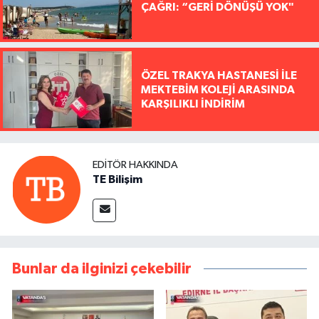
ÇAĞRI: “GERİ DÖNÜŞÜ YOK"
ÖZEL TRAKYA HASTANESİ İLE
MEKTEBİM KOLEJİ ARASINDA
KARŞILIKLI İNDİRİM
EDITÖR HAKKINDA
TE Bilişim
Bunlar da ilginizi çekebilir