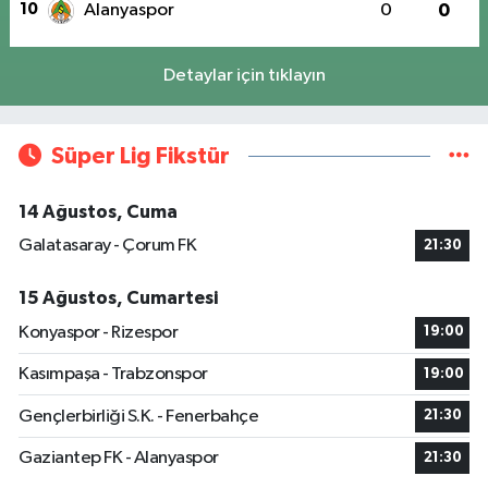
10
Alanyaspor
0
0
Detaylar için tıklayın
Süper Lig Fikstür
14 Ağustos, Cuma
Galatasaray - Çorum FK
21:30
15 Ağustos, Cumartesi
Konyaspor - Rizespor
19:00
Kasımpaşa - Trabzonspor
19:00
Gençlerbirliği S.K. - Fenerbahçe
21:30
Gaziantep FK - Alanyaspor
21:30