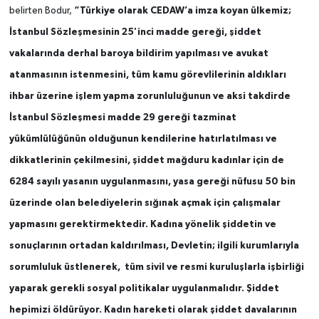
“Türkiye olarak CEDAW’a imza koyan ülkemiz;
belirten Bodur,
İstanbul Sözleşmesinin 25'inci madde gereği, şiddet
vakalarında derhal baroya bildirim yapılması ve avukat
atanmasının istenmesini, tüm kamu görevlilerinin aldıkları
ihbar üzerine işlem yapma zorunluluğunun ve aksi takdirde
İstanbul Sözleşmesi madde 29 gereği tazminat
yükümlülüğünün olduğunun kendilerine hatırlatılması ve
dikkatlerinin çekilmesini, şiddet mağduru kadınlar için de
6284 sayılı yasanın uygulanmasını, yasa gereği nüfusu 50 bin
üzerinde olan belediyelerin sığınak açmak için çalışmalar
yapmasını gerektirmektedir. Kadına yönelik şiddetin ve
sonuçlarının ortadan kaldırılması, Devletin; ilgili kurumlarıyla
sorumluluk üstlenerek, tüm sivil ve resmi kuruluşlarla işbirliği
yaparak gerekli sosyal politikalar uygulanmalıdır. Şiddet
hepimizi öldürüyor. Kadın hareketi olarak şiddet davalarının