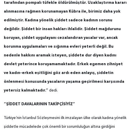
tarafından pompalı tüfekle öldürülmüştür. Uzaklaştırma kararı
alınmasına rağmen korunamayan Kübra ile, birimiz daha yok
edilmiştir. Kadına yönelik şiddet sadece kadının sorunu
değildir. Şiddet bir insan hakları ihlalidir. Şiddet mağdurunu
koruyan, şiddet uygulayanı cezalandıran yasalar var, ancak
korunma uygulamaları ve sığınma evleri yeterli değil. Bu
nedenle hakkını aramak isteyen, şiddete dur diyen kadını
devlet yeterince koruyamamaktadır. Erkek egemen zihniyet
ve kadın-erkek eşitliğini göz ardı eden anlayış, şiddetin
önlenmesi konusunda yasaların yaşama geçirilmesi karşısında
yetersiz kalmaktadır.”
dedi.
“ŞİDDET DAVALARININ TAKİPÇİSİYİZ”
Türkiye’nin İstanbul Sözleşmesini ilk imzalayan ülke olarak kadına yönelik
şiddetle mücadelede çok önemli bir sorumluluğun altına girdiğini