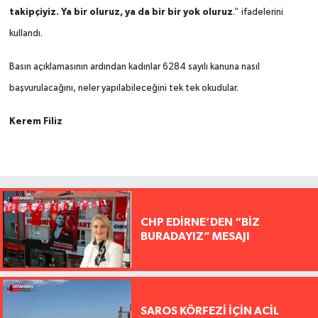
takipçiyiz. Ya bir oluruz, ya da bir bir yok oluruz
.” ifadelerini
kullandı.
Basın açıklamasının ardından kadınlar 6284 sayılı kanuna nasıl
başvurulacağını, neler yapılabileceğini tek tek okudular.
Kerem Filiz
CHP EDİRNE’DEN “BİZ
BURADAYIZ” MESAJI
SAROS KÖRFEZİ İÇİN ACİL