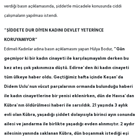
verdiği basın açıklamasında, şiddetle mücadele konusunda ciddi
çalışmaların yapılması istendi.
“ŞİDDETE DUR DİYEN KADINI DEVLET YETERİNCE
KORUYAMIYOR”
“Gün
Edirneli Kadınlar adına basın açıklamasını yapan Hülya Bodur,
geçmiyor ki bir kadın cinayeti ile karşılaşmayalım derken bu
kez ateş çok yakınımıza düştü. Edirne'den iki kadın cinayeti
tüm ülkeye haber oldu. Geçtiğimiz hafta içinde Keşan'da
Didem Uslu'nun vücut parçalarının ormanda bulunduğu haberi
ile kadın cinayetlerine bir yenisi eklenirken, dün de Havsa'dan
Kübra'nın öldürülmesi haberi ile sarsıldık. 21 yaşında 3 aylık
evli olan Kübra, yaşadığı şiddet dolayısıyla birinci ayın sonunda
ailesi ve jandarma ile birlikte yaşadığı evden alınmıştır. 2 aydır
ailesinin yanında saklanan Kübra, dün boşanmak istediği eşi