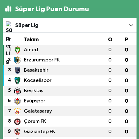
Süper Lig Puan Durumu
Süper Lig
#
Takım
O
P
1
Amed
0
0
2
Erzurumspor FK
0
0
3
Başakşehir
0
0
4
Kocaelispor
0
0
5
Beşiktaş
0
0
6
Eyüpspor
0
0
7
Galatasaray
0
0
8
Çorum FK
0
0
9
Gaziantep FK
0
0