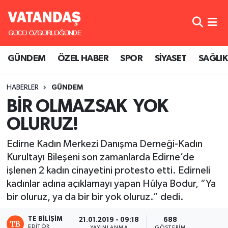
GÜNDEM
Hava Durumu
GÜNDEM
ÖZEL HABER
SPOR
SİYASET
SAĞLIK
ÖZEL HABER
Trafik Durumu
HABERLER
GÜNDEM
SPOR
Süper Lig Puan Durumu ve Fikstür
BİR OLMAZSAK YOK
SİYASET
Tüm Manşetler
OLURUZ!
SAĞLIK
Son Dakika Haberleri
Edirne Kadın Merkezi Danışma Derneği-Kadın
Kurultayı Bileşeni son zamanlarda Edirne’de
Haber Arşivi
işlenen 2 kadın cinayetini protesto etti. Edirneli
kadınlar adına açıklamayı yapan Hülya Bodur, “Ya
bir oluruz, ya da bir bir yok oluruz.” dedi.
TE BILIŞIM
21.01.2019 - 09:18
688
EDITÖR
YAYINLANMA
GÖSTERIM