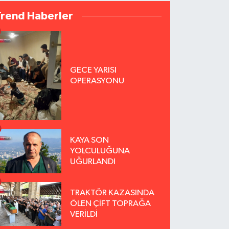
Trend Haberler
GECE YARISI
OPERASYONU
KAYA SON
YOLCULUĞUNA
UĞURLANDI
TRAKTÖR KAZASINDA
ÖLEN ÇİFT TOPRAĞA
VERİLDİ