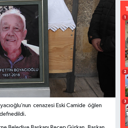
1
2
3
oyacıoğlu’nun cenazesi Eski Camide öğlen
defnedildi.
ne Belediye Başkanı Recep Gürkan, Başkan