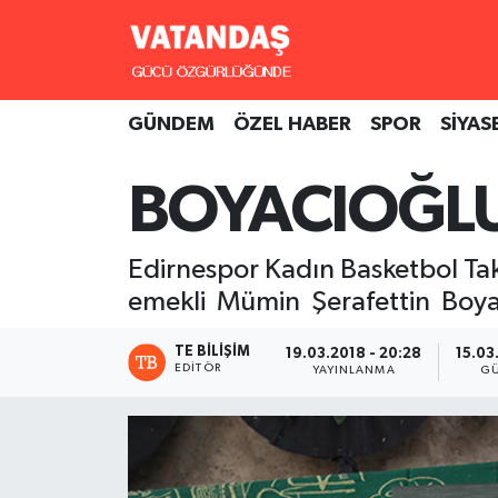
GÜNDEM
Hava Durumu
GÜNDEM
ÖZEL HABER
SPOR
SİYAS
ÖZEL HABER
Trafik Durumu
BOYACIOĞLU 
SPOR
Süper Lig Puan Durumu ve Fikstür
SİYASET
Tüm Manşetler
Edirnespor Kadın Basketbol Ta
emekli Mümin Şerafettin Boyac
SAĞLIK
Son Dakika Haberleri
TE BILIŞIM
19.03.2018 - 20:28
15.03
Haber Arşivi
EDITÖR
YAYINLANMA
G