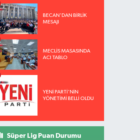
BECAN'DAN BİRLİK
MESAJI
MECLİS MASASINDA
ACI TABLO
YENİ PARTİ'NİN
YÖNETİMİ BELLİ OLDU
Süper Lig Puan Durumu