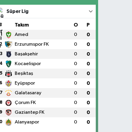
Süper Lig
#
Takım
O
P
1
Amed
0
0
2
Erzurumspor FK
0
0
3
Başakşehir
0
0
4
Kocaelispor
0
0
5
Beşiktaş
0
0
6
Eyüpspor
0
0
7
Galatasaray
0
0
8
Çorum FK
0
0
9
Gaziantep FK
0
0
0
Alanyaspor
0
0