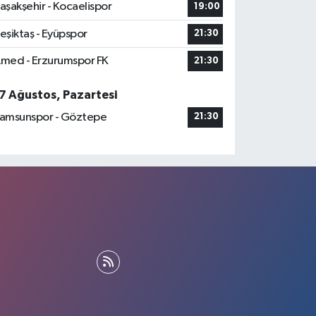
aşakşehir - Kocaelispor
19:00
eşiktaş - Eyüpspor
21:30
med - Erzurumspor FK
21:30
7 Ağustos, Pazartesi
amsunspor - Göztepe
21:30