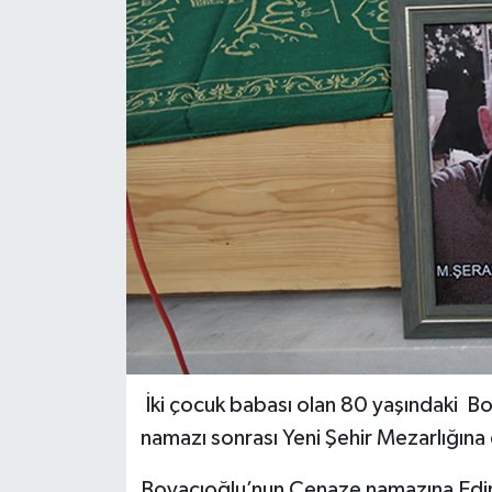
İki çocuk babası olan 80 yaşındaki B
namazı sonrası Yeni Şehir Mezarlığına 
Boyacıoğlu’nun Cenaze namazına Edir