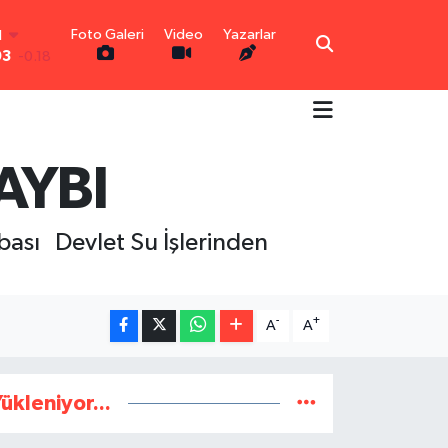
Foto Galeri
Video
Yazarlar
N
03
-0.18
R
0.18
0.32
N
AYBI
0.38
TIN
0.03
ası Devlet Su İşlerinden
0
-14
-
+
A
A
ükleniyor...