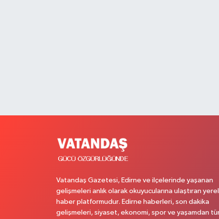
Vatandaş Gazetesi, Edirne ve ilçelerinde yaşanan
gelişmeleri anlık olarak okuyucularına ulaştıran yerel
haber platformudur. Edirne haberleri, son dakika
gelişmeleri, siyaset, ekonomi, spor ve yaşamdan t