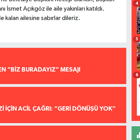
4
 İsmet Açıkgöz ile aile yakınları katıldı.
kalan ailesine sabırlar dileriz.
5
EN “BİZ BURADAYIZ” MESAJI
6
İ İÇİN ACİL ÇAĞRI: “GERİ DÖNÜŞÜ YOK"