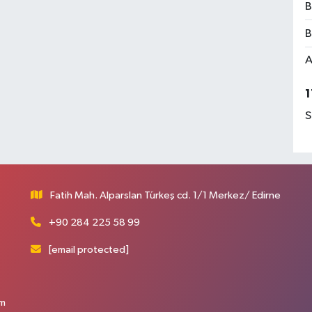
B
B
A
1
S
Fatih Mah. Alparslan Türkeş cd. 1/1 Merkez/ Edirne
+90 284 225 58 99
[email protected]
üm