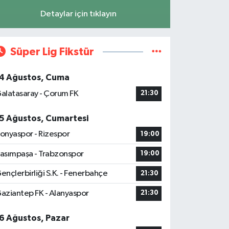
Detaylar için tıklayın
Süper Lig Fikstür
4 Ağustos, Cuma
alatasaray - Çorum FK
21:30
5 Ağustos, Cumartesi
onyaspor - Rizespor
19:00
asımpaşa - Trabzonspor
19:00
ençlerbirliği S.K. - Fenerbahçe
21:30
aziantep FK - Alanyaspor
21:30
6 Ağustos, Pazar