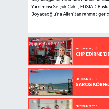
Yardımcısı Selçuk Çakır, EDSİAD Başkanı
Boyacaoğlu’na Allah’tan rahmet geride 
EDITÖRÜN SEÇTIĞI
CHP EDİRNE’D
EDITÖRÜN SEÇTIĞI
SAROS KÖRFEZ
EDITÖRÜN SEÇTIĞI