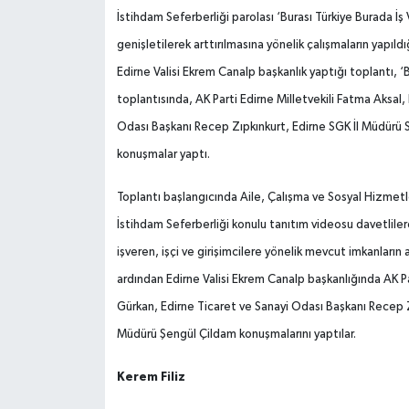
İstihdam Seferberliği parolası ‘Burası Türkiye Burada İş 
genişletilerek arttırılmasına yönelik çalışmaların yapıl
Edirne Valisi Ekrem Canalp başkanlık yaptığı toplantı, ‘
toplantısında, AK Parti Edirne Milletvekili Fatma Aksal
Odası Başkanı Recep Zıpkınkurt, Edirne SGK İl Müdürü 
konuşmalar yaptı.
Toplantı başlangıcında Aile, Çalışma ve Sosyal Hizmetle
İstihdam Seferberliği konulu tanıtım videosu davetlile
işveren, işçi ve girişimcilere yönelik mevcut imkanları
ardından Edirne Valisi Ekrem Canalp başkanlığında AK Pa
Gürkan, Edirne Ticaret ve Sanayi Odası Başkanı Recep Z
Müdürü Şengül Çildam konuşmalarını yaptılar.
Kerem Filiz