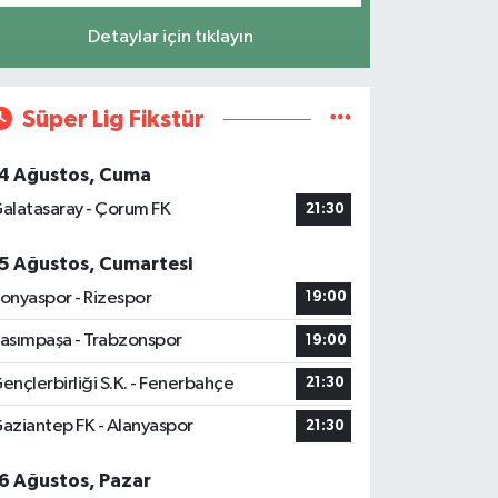
Detaylar için tıklayın
Süper Lig Fikstür
4 Ağustos, Cuma
alatasaray - Çorum FK
21:30
5 Ağustos, Cumartesi
onyaspor - Rizespor
19:00
asımpaşa - Trabzonspor
19:00
ençlerbirliği S.K. - Fenerbahçe
21:30
aziantep FK - Alanyaspor
21:30
6 Ağustos, Pazar