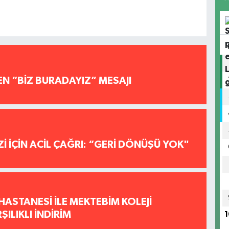
EN “BİZ BURADAYIZ” MESAJI
İ İÇİN ACİL ÇAĞRI: “GERİ DÖNÜŞÜ YOK"
HASTANESİ İLE MEKTEBİM KOLEJİ
ILIKLI İNDİRİM
1