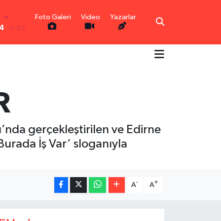
N
Foto Galeri
Video
Yazarlar
4
-0.63
0.16
-0.02
N
0.07
R
IN
0.45
0
70
’nda gerçekleştirilen ve Edirne
 Burada İş Var’ sloganıyla
-
+
A
A