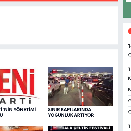
1
G
1
K
K
G
Tİ'NİN YÖNETİMİ
SINIR KAPILARINDA
G
DU
YOĞUNLUK ARTIYOR
1