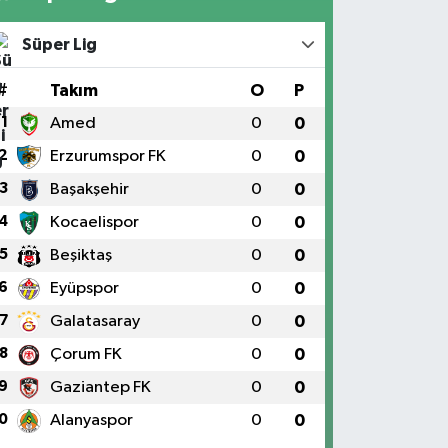
Süper Lig
#
Takım
O
P
1
Amed
0
0
2
Erzurumspor FK
0
0
3
Başakşehir
0
0
4
Kocaelispor
0
0
5
Beşiktaş
0
0
6
Eyüpspor
0
0
7
Galatasaray
0
0
8
Çorum FK
0
0
9
Gaziantep FK
0
0
0
Alanyaspor
0
0