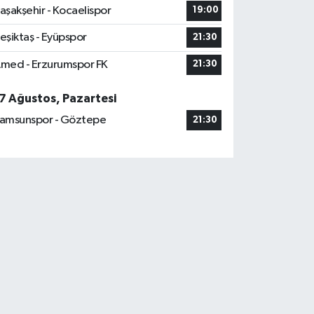
aşakşehir - Kocaelispor
19:00
eşiktaş - Eyüpspor
21:30
med - Erzurumspor FK
21:30
7 Ağustos, Pazartesi
amsunspor - Göztepe
21:30