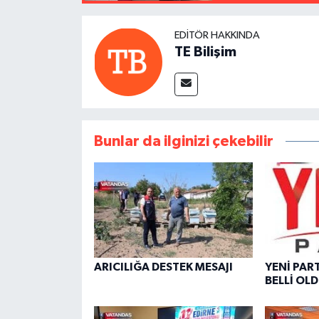
EDITÖR HAKKINDA
TE Bilişim
Bunlar da ilginizi çekebilir
ARICILIĞA DESTEK MESAJI
YENİ PAR
BELLİ OL