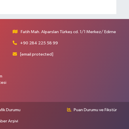
Fatih Mah. Alparslan Türkeş cd. 1/1 Merkez/ Edirne
+90 284 225 58 99
[email protected]
üm
tesi
afik Durumu
Puan Durumu ve Fikstür
ber Arşivi