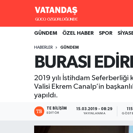
GÜNDEM
Hava Durumu
GÜNDEM
ÖZEL HABER
SPOR
SİYAS
ÖZEL HABER
Trafik Durumu
HABERLER
GÜNDEM
SPOR
Süper Lig Puan Durumu ve Fikstür
BURASI EDİR
SİYASET
Tüm Manşetler
2019 yılı İstihdam Seferberliği
SAĞLIK
Son Dakika Haberleri
Valisi Ekrem Canalp’in başkanlık
yapıldı.
Haber Arşivi
TE BILIŞIM
15.03.2019 - 08:29
115
EDITÖR
YAYINLANMA
GÖST