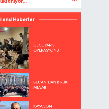
ükleniyor...
Trend Haberler
GECE YARISI
OPERASYONU
BECAN'DAN BİRLİK
MESAJI
KAYA SON