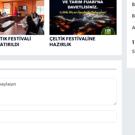
B
B
A
TIK FESTİVALİ
ÇELTİK FESTİVALİNE
1
ATIRILDI
HAZIRLIK
S