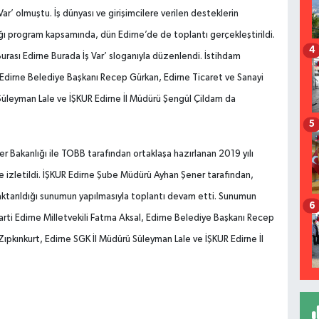
Var’ olmuştu. İş dünyası ve girişimcilere verilen desteklerin
dığı program kapsamında, dün Edirne’de de toplantı gerçekleştirildi.
4
Burası Edirne Burada İş Var’ sloganıyla düzenlendi. İstihdam
, Edirne Belediye Başkanı Recep Gürkan, Edirne Ticaret ve Sanayi
Süleyman Lale ve İŞKUR Edirne İl Müdürü Şengül Çildam da
5
r Bakanlığı ile TOBB tarafından ortaklaşa hazırlanan 2019 yılı
re izletildi. İŞKUR Edirne Şube Müdürü Ayhan Şener tarafından,
n aktarıldığı sunumun yapılmasıyla toplantı devam etti. Sunumun
6
rti Edirne Milletvekili Fatma Aksal, Edirne Belediye Başkanı Recep
ıpkınkurt, Edirne SGK İl Müdürü Süleyman Lale ve İŞKUR Edirne İl