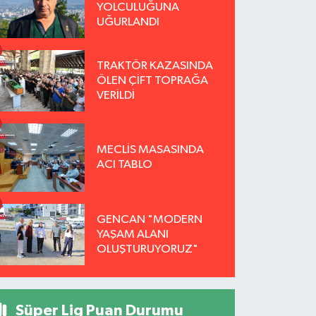
YOLCULUĞUNA
UĞURLANDI
TRAKTÖR KAZASINDA
ÖLEN ÇİFT TOPRAĞA
VERİLDİ
MECLİS MASASINDA
ACI TABLO
GENCAN "MODERN
YAŞAM ALANI
OLUŞTURUYORUZ"
Süper Lig Puan Durumu