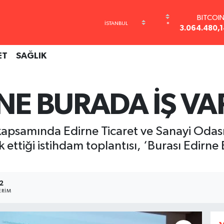
BITCOI
3.064.480,1
°
DOLAR
47,7143
EURO
ET
SAĞLIK
55,0317
STERLİ
64,2463
NE BURADA İŞ VA
GRAM ALT
6510.40
BİST10
13.799
 kapsamında Edirne Ticaret ve Sanayi Odası
 ettiği istihdam toplantısı, ‘Burası Edirne
2
ERIM