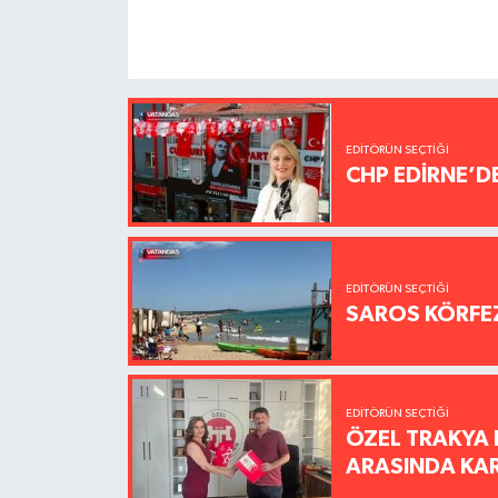
EDITÖRÜN SEÇTIĞI
CHP EDİRNE’D
EDITÖRÜN SEÇTIĞI
SAROS KÖRFEZ
EDITÖRÜN SEÇTIĞI
ÖZEL TRAKYA 
ARASINDA KARŞ