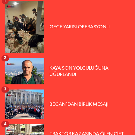
1
GECE YARISI OPERASYONU
2
KAYA SON YOLCULUĞUNA
UĞURLANDI
3
BECAN'DAN BİRLİK MESAJI
4
TRAKTÖR KAZASINDA ÖLEN ÇİFT