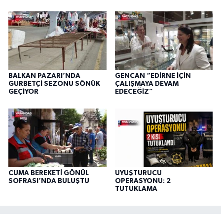
BALKAN PAZARI’NDA
GENCAN “EDİRNE İÇİN
GURBETÇİ SEZONU SÖNÜK
ÇALIŞMAYA DEVAM
GEÇİYOR
EDECEĞİZ”
CUMA BEREKETİ GÖNÜL
UYUŞTURUCU
SOFRASI’NDA BULUŞTU
OPERASYONU: 2
TUTUKLAMA