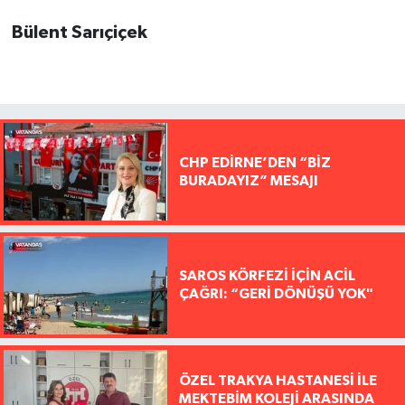
Bülent Sarıçiçek
CHP EDİRNE’DEN “BİZ
BURADAYIZ” MESAJI
SAROS KÖRFEZİ İÇİN ACİL
ÇAĞRI: “GERİ DÖNÜŞÜ YOK"
ÖZEL TRAKYA HASTANESİ İLE
MEKTEBİM KOLEJİ ARASINDA