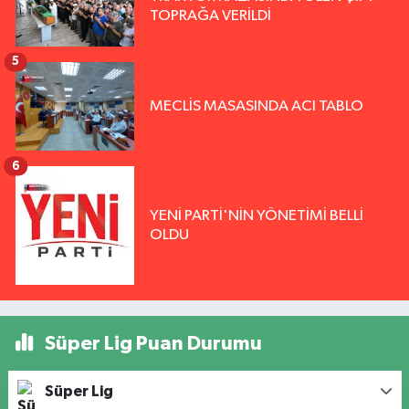
TOPRAĞA VERİLDİ
5
MECLİS MASASINDA ACI TABLO
6
YENİ PARTİ'NİN YÖNETİMİ BELLİ
OLDU
Süper Lig Puan Durumu
Süper Lig