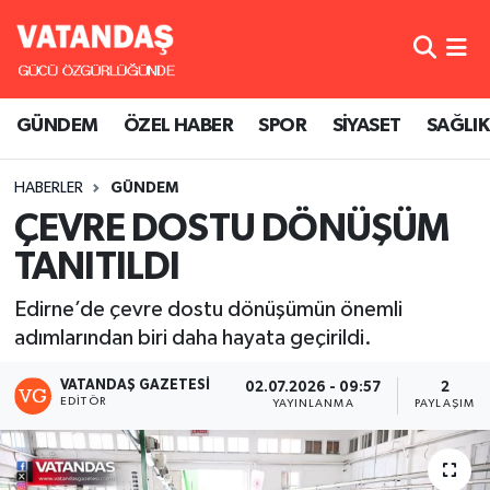
GÜNDEM
Hava Durumu
GÜNDEM
ÖZEL HABER
SPOR
SİYASET
SAĞLIK
ÖZEL HABER
Trafik Durumu
HABERLER
GÜNDEM
SPOR
Süper Lig Puan Durumu ve Fikstür
ÇEVRE DOSTU DÖNÜŞÜM
SİYASET
Tüm Manşetler
TANITILDI
SAĞLIK
Son Dakika Haberleri
Edirne’de çevre dostu dönüşümün önemli
adımlarından biri daha hayata geçirildi.
Haber Arşivi
VATANDAŞ GAZETESI
02.07.2026 - 09:57
2
EDITÖR
YAYINLANMA
PAYLAŞIM