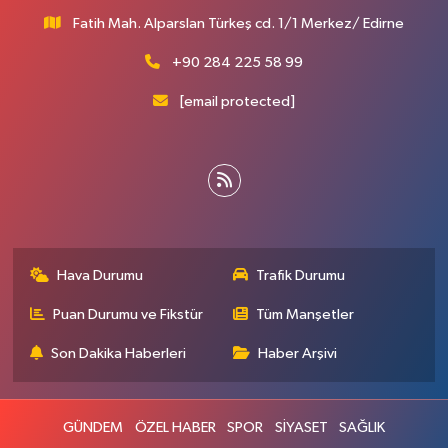
Fatih Mah. Alparslan Türkeş cd. 1/1 Merkez/ Edirne
+90 284 225 58 99
[email protected]
Hava Durumu
Trafik Durumu
Puan Durumu ve Fikstür
Tüm Manşetler
Son Dakika Haberleri
Haber Arşivi
GÜNDEM
ÖZEL HABER
SPOR
SİYASET
SAĞLIK