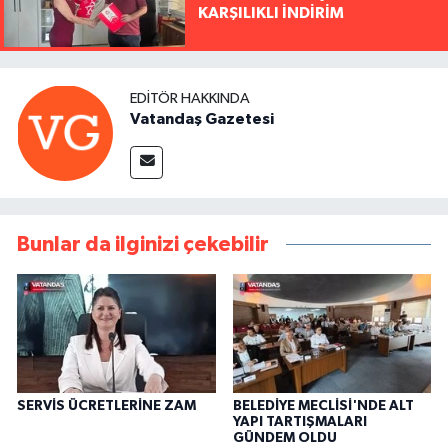
KARŞILIKLI İNDİRİM
EDITÖR HAKKINDA
Vatandaş Gazetesi
Bunlar da ilginizi çekebilir
SERVİS ÜCRETLERİNE ZAM
BELEDİYE MECLİSİ'NDE ALT
YAPI TARTIŞMALARI
GÜNDEM OLDU