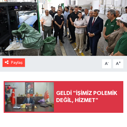
Paylaş
-
+
A
A
GELDİ "İŞİMİZ POLEMİK
DEĞİL, HİZMET"