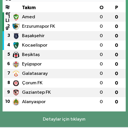
#
Takım
O
P
1
Amed
0
0
2
Erzurumspor FK
0
0
3
Başakşehir
0
0
4
Kocaelispor
0
0
5
Beşiktaş
0
0
6
Eyüpspor
0
0
7
Galatasaray
0
0
8
Çorum FK
0
0
9
Gaziantep FK
0
0
10
Alanyaspor
0
0
Detaylar için tıklayın