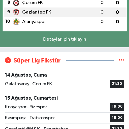
8
Çorum FK
0
0
9
Gaziantep FK
0
0
10
Alanyaspor
0
0
Detaylar için tıklayın
Süper Lig Fikstür
14 Ağustos, Cuma
Galatasaray - Çorum FK
21:30
15 Ağustos, Cumartesi
Konyaspor - Rizespor
19:00
Kasımpaşa - Trabzonspor
19:00
21:30