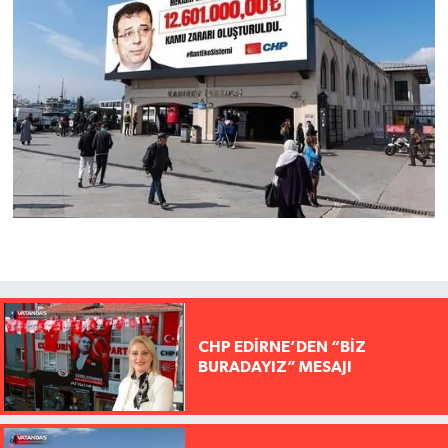
CHP EDİRNE’DEN “BİZ
BURADAYIZ” MESAJI