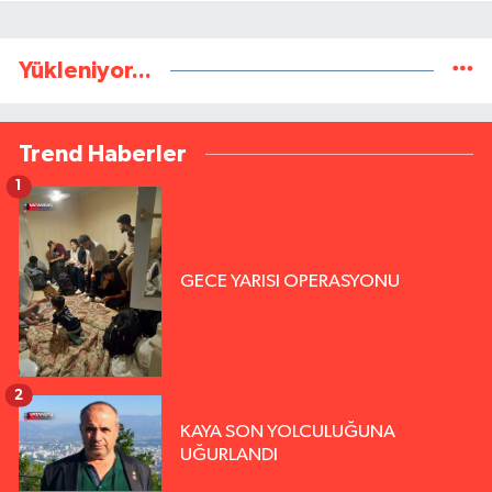
Yükleniyor...
Trend Haberler
1
GECE YARISI OPERASYONU
2
KAYA SON YOLCULUĞUNA
UĞURLANDI