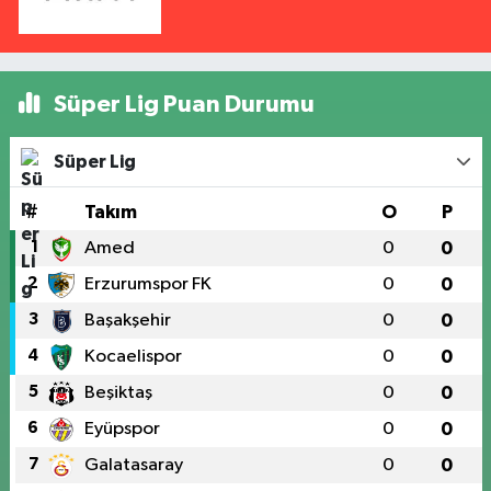
Süper Lig Puan Durumu
Süper Lig
#
Takım
O
P
1
Amed
0
0
2
Erzurumspor FK
0
0
3
Başakşehir
0
0
4
Kocaelispor
0
0
5
Beşiktaş
0
0
6
Eyüpspor
0
0
7
Galatasaray
0
0