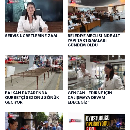
SERVİS ÜCRETLERİNE ZAM
BELEDİYE MECLİSİ'NDE ALT
YAPI TARTIŞMALARI
GÜNDEM OLDU
BALKAN PAZARI’NDA
GENCAN “EDİRNE İÇİN
GURBETÇİ SEZONU SÖNÜK
ÇALIŞMAYA DEVAM
GEÇİYOR
EDECEĞİZ”