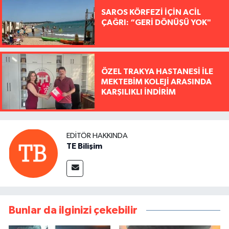
SAROS KÖRFEZİ İÇİN ACİL
ÇAĞRI: “GERİ DÖNÜŞÜ YOK"
ÖZEL TRAKYA HASTANESİ İLE
MEKTEBİM KOLEJİ ARASINDA
KARŞILIKLI İNDİRİM
EDITÖR HAKKINDA
TE Bilişim
Bunlar da ilginizi çekebilir