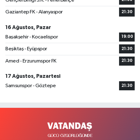
Gençlerbirliği S.K. - Fenerbahçe
Gaziantep FK - Alanyaspor
21:30
16 Ağustos, Pazar
Başakşehir - Kocaelispor
19:00
Beşiktaş - Eyüpspor
21:30
Amed - Erzurumspor FK
21:30
17 Ağustos, Pazartesi
Samsunspor - Göztepe
21:30