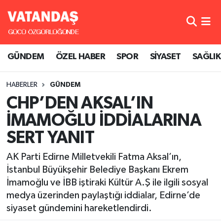
GÜNDEM
Hava Durumu
GÜNDEM
ÖZEL HABER
SPOR
SİYASET
SAĞLIK
ÖZEL HABER
Trafik Durumu
HABERLER
GÜNDEM
SPOR
Süper Lig Puan Durumu ve Fikstür
CHP’DEN AKSAL’IN
SİYASET
Tüm Manşetler
İMAMOĞLU İDDİALARINA
SERT YANIT
SAĞLIK
Son Dakika Haberleri
AK Parti Edirne Milletvekili Fatma Aksal’ın,
Haber Arşivi
İstanbul Büyükşehir Belediye Başkanı Ekrem
İmamoğlu ve İBB iştiraki Kültür A.Ş ile ilgili sosyal
medya üzerinden paylaştığı iddialar, Edirne’de
siyaset gündemini hareketlendirdi.