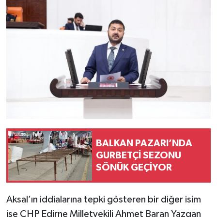
BALKAN PAZARI’NDA
GURBETÇİ SEZONU
SÖNÜK GEÇİYOR
Aksal’ın iddialarına tepki gösteren bir diğer isim
ise CHP Edirne Milletvekili Ahmet Baran Yazgan