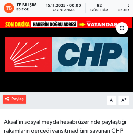
TE BILIŞIM
15.11.2025 - 00:00
92
2 
EDITÖR
YAYINLANMA
GÖSTERIM
OKUNMA 
Paylaş
-
+
A
A
Aksal’ın sosyal meyda hesabı üzerinde paylaştığı
rakamların gerçeği yansıtmadığını savunan CHP