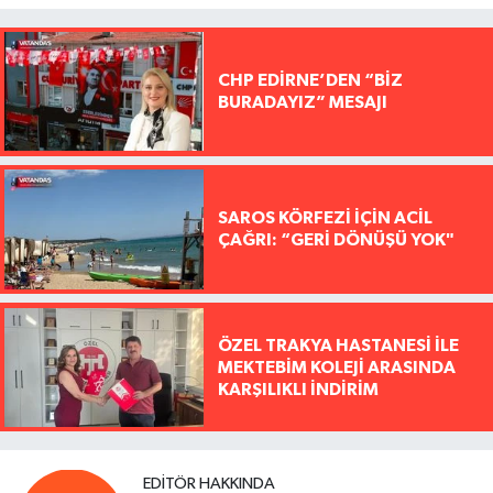
CHP EDİRNE’DEN “BİZ
BURADAYIZ” MESAJI
SAROS KÖRFEZİ İÇİN ACİL
ÇAĞRI: “GERİ DÖNÜŞÜ YOK"
ÖZEL TRAKYA HASTANESİ İLE
MEKTEBİM KOLEJİ ARASINDA
KARŞILIKLI İNDİRİM
EDITÖR HAKKINDA