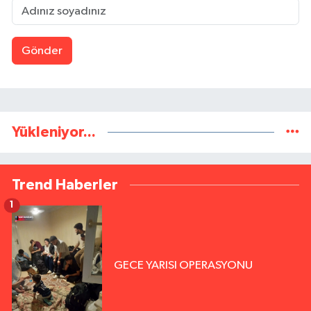
Gönder
Yükleniyor...
Trend Haberler
1
GECE YARISI OPERASYONU