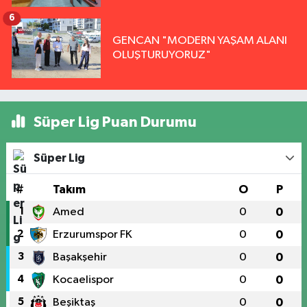
6
GENCAN "MODERN YAŞAM ALANI
OLUŞTURUYORUZ"
Süper Lig Puan Durumu
Süper Lig
#
Takım
O
P
1
Amed
0
0
2
Erzurumspor FK
0
0
3
Başakşehir
0
0
4
Kocaelispor
0
0
5
Beşiktaş
0
0