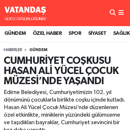
GÜNDEM
Hava Durumu
GÜNDEM
ÖZEL HABER
SPOR
SİYASET
SAĞLIK
ÖZEL HABER
Trafik Durumu
HABERLER
GÜNDEM
SPOR
Süper Lig Puan Durumu ve Fikstür
CUMHURİYET COŞKUSU
SİYASET
Tüm Manşetler
HASAN ALİ YÜCEL ÇOCUK
MÜZESİ’NDE YAŞANDI
SAĞLIK
Son Dakika Haberleri
Edirne Belediyesi, Cumhuriyetimizin 102. yıl
Haber Arşivi
dönümünü çocuklarla birlikte coşku içinde kutladı.
Hasan Ali Yücel Çocuk Müzesi’nde düzenlenen
özel etkinlikte, miniklerin yüzündeki gülümseme
ve taşıdıkları bayraklar, Cumhuriyet sevincini bir