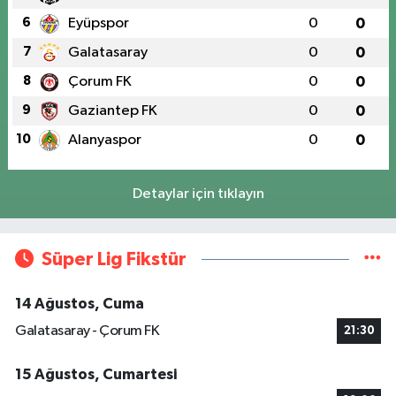
6
Eyüpspor
0
0
7
Galatasaray
0
0
8
Çorum FK
0
0
9
Gaziantep FK
0
0
10
Alanyaspor
0
0
Detaylar için tıklayın
Süper Lig Fikstür
14 Ağustos, Cuma
Galatasaray - Çorum FK
21:30
15 Ağustos, Cumartesi