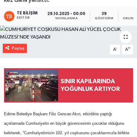
kez daha yansıttı.
TE BILIŞIM
29.10.2025 - 00:00
39
1
EDITÖR
YAYINLANMA
GÖSTERIM
OKUNMA
Paylaş
-
+
A
A
SINIR KAPILARINDA
YOĞUNLUK ARTIYOR
Edirne Belediye Başkanı Filiz Gencan Akın, etkinlikte yaptığı
açıklamada Cumhuriyetin en büyük güvencesinin çocuklar olduğunu
belirterek, “Cumhuriyetimizin 102. yıl coşkusunu çocuklarımızla birlikte