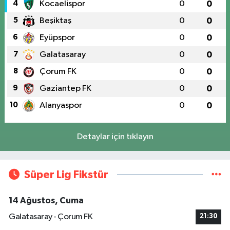
4
Kocaelispor
0
0
5
Beşiktaş
0
0
6
Eyüpspor
0
0
7
Galatasaray
0
0
8
Çorum FK
0
0
9
Gaziantep FK
0
0
10
Alanyaspor
0
0
Detaylar için tıklayın
Süper Lig Fikstür
14 Ağustos, Cuma
Galatasaray - Çorum FK
21:30