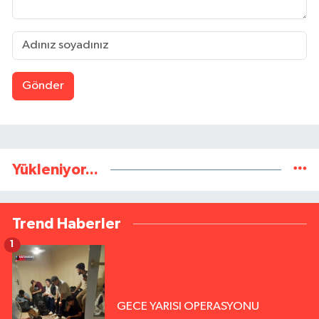
Gönder
Yükleniyor...
Trend Haberler
1
GECE YARISI OPERASYONU