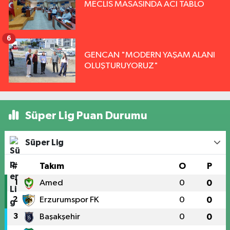
MECLİS MASASINDA ACI TABLO
6
GENCAN "MODERN YAŞAM ALANI
OLUŞTURUYORUZ"
Süper Lig Puan Durumu
Süper Lig
#
Takım
O
P
1
Amed
0
0
2
Erzurumspor FK
0
0
3
Başakşehir
0
0