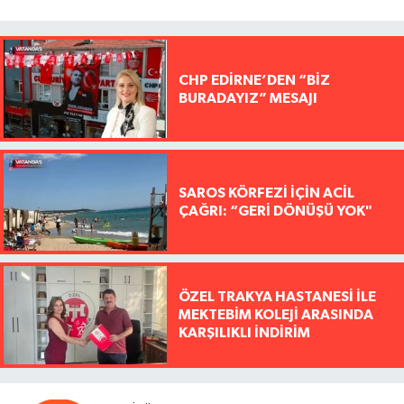
CHP EDİRNE’DEN “BİZ
BURADAYIZ” MESAJI
SAROS KÖRFEZİ İÇİN ACİL
ÇAĞRI: “GERİ DÖNÜŞÜ YOK"
ÖZEL TRAKYA HASTANESİ İLE
MEKTEBİM KOLEJİ ARASINDA
KARŞILIKLI İNDİRİM