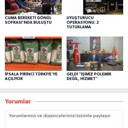
CUMA BEREKETİ GÖNÜL
UYUŞTURUCU
SOFRASI’NDA BULUŞTU
OPERASYONU: 2
TUTUKLAMA
İPSALA PİRİNCİ TÜRKİYE'YE
GELDİ "İŞİMİZ POLEMİK
AÇILIYOR
DEĞİL, HİZMET"
Yorumlar