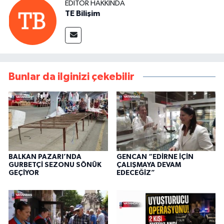
EDITÖR HAKKINDA
TE Bilişim
Bunlar da ilginizi çekebilir
BALKAN PAZARI’NDA
GENCAN “EDİRNE İÇİN
GURBETÇİ SEZONU SÖNÜK
ÇALIŞMAYA DEVAM
GEÇİYOR
EDECEĞİZ”