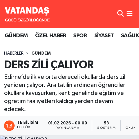
GÜNDEM
Hava Durumu
GÜNDEM
ÖZEL HABER
SPOR
SİYASET
SAĞLIK
ÖZEL HABER
Trafik Durumu
HABERLER
GÜNDEM
SPOR
Süper Lig Puan Durumu ve Fikstür
DERS ZİLİ ÇALIYOR
SİYASET
Tüm Manşetler
Edirne’de ilk ve orta dereceli okullarda ders zili
yeniden çalıyor. Ara tatilin ardından öğrenciler
SAĞLIK
Son Dakika Haberleri
okullara kavuşurken, kent genelinde eğitim ve
öğretim faaliyetleri kaldığı yerden devam
Haber Arşivi
edecek.
TE BILIŞIM
01.02.2026 - 00:00
53
1
EDITÖR
YAYINLANMA
GÖSTERIM
OKUNM