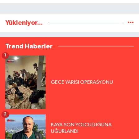
Yükleniyor...
Trend Haberler
1
GECE YARISI OPERASYONU
2
KAYA SON YOLCULUĞUNA
UĞURLANDI