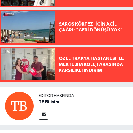
SAROS KÖRFEZİ İÇİN ACİL
ÇAĞRI: “GERİ DÖNÜŞÜ YOK"
ÖZEL TRAKYA HASTANESİ İLE
MEKTEBİM KOLEJİ ARASINDA
KARŞILIKLI İNDİRİM
EDITÖR HAKKINDA
TE Bilişim