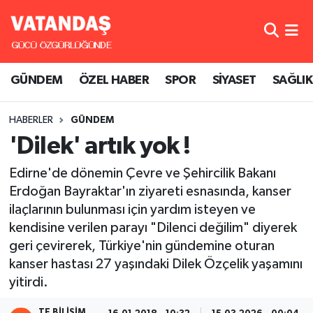
GÜNDEM
Hava Durumu
GÜNDEM
ÖZEL HABER
SPOR
SİYASET
SAĞLIK
ÖZEL HABER
Trafik Durumu
HABERLER
GÜNDEM
SPOR
Süper Lig Puan Durumu ve Fikstür
'Dilek' artık yok !
SİYASET
Tüm Manşetler
Edirne'de dönemin Çevre ve Şehircilik Bakanı
Erdoğan Bayraktar'ın ziyareti esnasında, kanser
SAĞLIK
Son Dakika Haberleri
ilaçlarının bulunması için yardım isteyen ve
kendisine verilen parayı "Dilenci değilim" diyerek
Haber Arşivi
geri çevirerek, Türkiye'nin gündemine oturan
kanser hastası 27 yaşındaki Dilek Özçelik yaşamını
yitirdi.
TE BILIŞIM