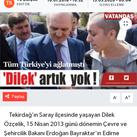
16.01.2018 - 10:32
15.03.2026 - 00:04
EDITÖR
YAYINLANMA
GÜNCELLEME
Paylaş
-
+
A
A
Tekirdağ'ın Saray ilçesinde yaşayan Dilek
Özçelik, 15 Nisan 2013 günü dönemin Çevre ve
Şehircilik Bakanı Erdoğan Bayraktar'ın Edirne