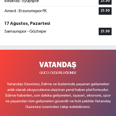
Beşiktaş - Eyüpspor
21:30
Amed - Erzurumspor FK
21:30
17 Ağustos, Pazartesi
Samsunspor - Göztepe
21:30
Vatandaş Gazetesi, Edirne ve ilçelerinde yaşanan gelişmeleri
anlık olarak okuyucularına ulaştıran yerel haber platformudur.
Edirne haberleri, son dakika gelişmeleri, siyaset, ekonomi, spor
ve yaşamdan tüm gelişmeleri güvenilir ve hızlı şekilde Vatandaş
Gazetesi üzerinden takip edebilirsiniz.