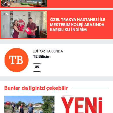
ÖZEL TRAKYA HASTANESİ İLE
MEKTEBİM KOLEJİ ARASINDA
KARŞILIKLI İNDİRİM
EDITÖR HAKKINDA
TE Bilişim
Bunlar da ilginizi çekebilir