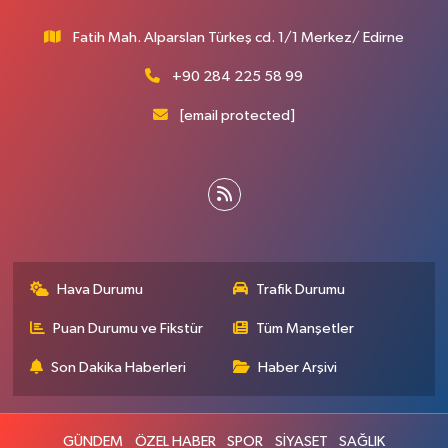
Fatih Mah. Alparslan Türkeş cd. 1/1 Merkez/ Edirne
+90 284 225 58 99
[email protected]
Hava Durumu
Trafik Durumu
Puan Durumu ve Fikstür
Tüm Manşetler
Son Dakika Haberleri
Haber Arşivi
GÜNDEM
ÖZEL HABER
SPOR
SİYASET
SAĞLIK