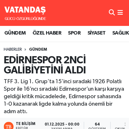
GÜNDEM
Hava Durumu
GÜNDEM
ÖZEL HABER
SPOR
SİYASET
SAĞLIK
ÖZEL HABER
Trafik Durumu
HABERLER
GÜNDEM
SPOR
Süper Lig Puan Durumu ve Fikstür
EDİRNESPOR 2NCİ
SİYASET
Tüm Manşetler
GALİBİYETİNİ ALDI
SAĞLIK
Son Dakika Haberleri
TFF 3. Lig 1. Grup’ta 15’inci sıradaki 1926 Polatlı
Spor ile 16’ncı sıradaki Edirnespor’un karşı karşıya
Haber Arşivi
geldiği kritik mücadelede, Edirnespor sahasında
1-0 kazanarak ligde kalma yolunda önemli bir
adım attı.
TE BILIŞIM
01.12.2025 - 00:00
64
2 
EDITÖR
YAYINLANMA
GÖSTERIM
OKUNMA