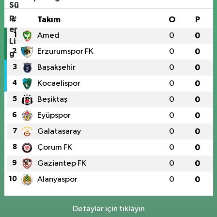
#
Takım
O
P
1
Amed
0
0
2
Erzurumspor FK
0
0
3
Başakşehir
0
0
4
Kocaelispor
0
0
5
Beşiktaş
0
0
6
Eyüpspor
0
0
7
Galatasaray
0
0
8
Çorum FK
0
0
9
Gaziantep FK
0
0
10
Alanyaspor
0
0
Detaylar için tıklayın