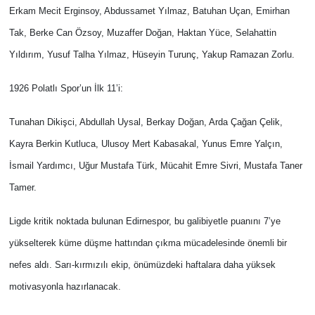
Erkam Mecit Erginsoy, Abdussamet Yılmaz, Batuhan Uçan, Emirhan
Tak, Berke Can Özsoy, Muzaffer Doğan, Haktan Yüce, Selahattin
Yıldırım, Yusuf Talha Yılmaz, Hüseyin Turunç, Yakup Ramazan Zorlu.
1926 Polatlı Spor’un İlk 11’i:
Tunahan Dikişci, Abdullah Uysal, Berkay Doğan, Arda Çağan Çelik,
Kayra Berkin Kutluca, Ulusoy Mert Kabasakal, Yunus Emre Yalçın,
İsmail Yardımcı, Uğur Mustafa Türk, Mücahit Emre Sivri, Mustafa Taner
Tamer.
Ligde kritik noktada bulunan Edirnespor, bu galibiyetle puanını 7’ye
yükselterek küme düşme hattından çıkma mücadelesinde önemli bir
nefes aldı. Sarı-kırmızılı ekip, önümüzdeki haftalara daha yüksek
motivasyonla hazırlanacak.