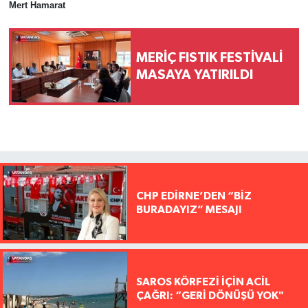
Mert Hamarat
MERİÇ FISTIK FESTİVALİ
MASAYA YATIRILDI
CHP EDİRNE’DEN “BİZ
BURADAYIZ” MESAJI
SAROS KÖRFEZİ İÇİN ACİL
ÇAĞRI: “GERİ DÖNÜŞÜ YOK"