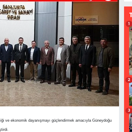
1
2
3
irliği ve ekonomik dayanışmayı güçlendirmek amacıyla Güneydoğu
irdi.