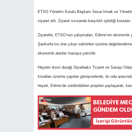
ETSO Yönetim Kurulu Başkanı Sezai Irmak ve Yönetim Ku
ziyaret etti. Ziyaret sırısanda karşılıklı işbirliği konuları
Ziyarette, ETSO’nun çalışmaları, Edirne’nin ekonomik ya
Şanlıurfa’nın öne çıkan sektörleri üzerine değerlendirmel
ekonomik alanlar masaya yatırıldı.
Heyetin ikinci durağı Diyarbakır Ticaret ve Sanayi Odası
fırsatları üzerine yapılan görüşmelerde, iki oda arasında
heyeti, Edirne’de sürdürdükleri projeleri paylaşarak, karş
BELEDİYE MEC
GÜNDEM OLD
İçeriği Görüntül