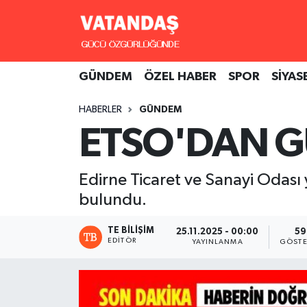
GÜNDEM
Hava Durumu
GÜNDEM
ÖZEL HABER
SPOR
SİYAS
ÖZEL HABER
Trafik Durumu
HABERLER
GÜNDEM
SPOR
Süper Lig Puan Durumu ve Fikstür
ETSO'DAN 
SİYASET
Tüm Manşetler
Edirne Ticaret ve Sanayi Odası y
SAĞLIK
Son Dakika Haberleri
bulundu.
Haber Arşivi
TE BILIŞIM
25.11.2025 - 00:00
59
EDITÖR
YAYINLANMA
GÖSTE