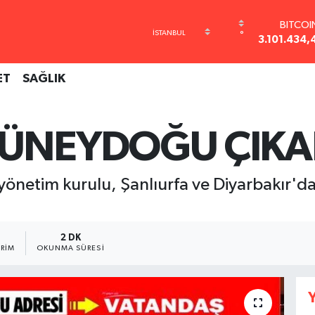
BITCOI
°
3.101.434,
DOLA
47,7436
ET
SAĞLIK
EURO
55,2510
STERLİ
64,4811
GÜNEYDOĞU ÇIKA
GRAM AL
6648.99
BİST10
önetim kurulu, Şanlıurfa ve Diyarbakır'da iş
13.779
2 DK
RIM
OKUNMA SÜRESI
Y