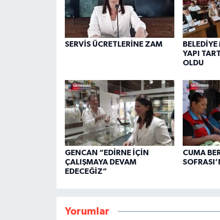
SERVİS ÜCRETLERİNE ZAM
BELEDİYE
YAPI TAR
OLDU
GENCAN “EDİRNE İÇİN
CUMA BE
ÇALIŞMAYA DEVAM
SOFRASI’
EDECEĞİZ”
Yorumlar