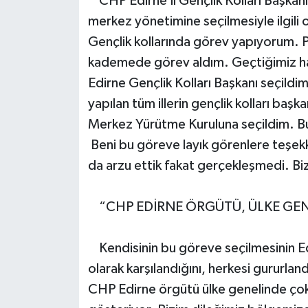
CHP Edirne İl Gençlik Kolları Başkanı
merkez yönetimine seçilmesiyle ilgili 
Gençlik kollarında görev yapıyorum. 
kademede görev aldım. Geçtiğimiz haft
Edirne Gençlik Kolları Başkanı seçild
yapılan tüm illerin gençlik kolları başk
Merkez Yürütme Kuruluna seçildim. Bu 
Beni bu göreve layık görenlere teşekk
da arzu ettik fakat gerçekleşmedi. Bi
“CHP EDİRNE ÖRGÜTÜ, ÜLKE GENE
Kendisinin bu göreve seçilmesinin Ed
olarak karşılandığını, herkesi gururlan
CHP Edirne örgütü ülke genelinde çok b