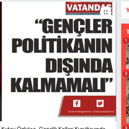
Y
1
2
3