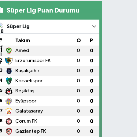
Süper Lig Puan Durumu
Süper Lig
#
Takım
O
P
1
Amed
0
0
2
Erzurumspor FK
0
0
3
Başakşehir
0
0
4
Kocaelispor
0
0
5
Beşiktaş
0
0
6
Eyüpspor
0
0
7
Galatasaray
0
0
8
Çorum FK
0
0
9
Gaziantep FK
0
0