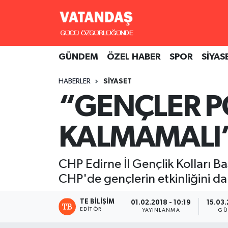
GÜNDEM
Hava Durumu
GÜNDEM
ÖZEL HABER
SPOR
SİYAS
ÖZEL HABER
Trafik Durumu
HABERLER
SİYASET
SPOR
Süper Lig Puan Durumu ve Fikstür
“GENÇLER P
SİYASET
Tüm Manşetler
KALMAMALI
SAĞLIK
Son Dakika Haberleri
CHP Edirne İl Gençlik Kolları 
Haber Arşivi
CHP'de gençlerin etkinliğini da
TE BILIŞIM
01.02.2018 - 10:19
15.03.
EDITÖR
YAYINLANMA
GÜ