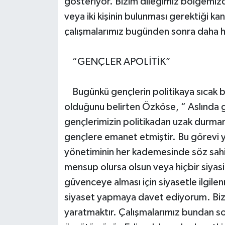
gösteriyor. Bizim dileğimiz bölgemizd
veya iki kişinin bulunması gerektiği k
çalışmalarımız bugünden sonra daha h
“GENÇLER APOLİTİK”
Bugünkü gençlerin politikaya sıcak ba
olduğunu belirten Özköse, “ Aslında 
gençlerimizin politikadan uzak durmam
gençlere emanet etmiştir. Bu görevi y
yönetiminin her kademesinde söz sahib
mensup olursa olsun veya hiçbir siyasi
güvenceye alması için siyasetle ilgil
siyaset yapmaya davet ediyorum. Bizi
yaratmaktır. Çalışmalarımız bundan so