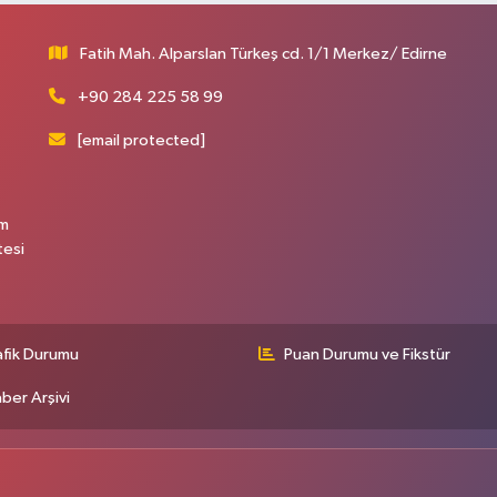
Fatih Mah. Alparslan Türkeş cd. 1/1 Merkez/ Edirne
+90 284 225 58 99
[email protected]
üm
tesi
afik Durumu
Puan Durumu ve Fikstür
ber Arşivi