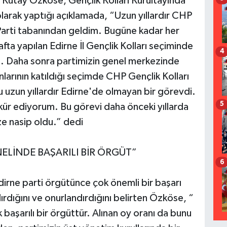
 Kutay Özköse, Gençlik Kolları Kurultayında
olarak yaptığı açıklamada, “Uzun yıllardır CHP
Parti tabanından geldim. Bugüne kadar her
a yapılan Edirne İl Gençlik Kolları seçiminde
4
im. Daha sonra partimizin genel merkezinde
anlarının katıldığı seçimde CHP Gençlik Kolları
uzun yıllardır Edirne'de olmayan bir görevdi.
5
ür ediyorum. Bu görevi daha önceki yıllarda
ze nasip oldu.” dedi
LİNDE BAŞARILI BİR ÖRGÜT”
6
irne parti örgütünce çok önemli bir başarı
dırdığını ve onurlandırdığını belirten Özköse, “
aşarılı bir örgüttür. Alınan oy oranı da bunu