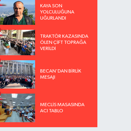
KAYA SON
YOLCULUĞUNA
UĞURLANDI
TRAKTÖR KAZASINDA
ÖLEN ÇİFT TOPRAĞA
VERİLDİ
BECAN'DAN BİRLİK
MESAJI
MECLİS MASASINDA
ACI TABLO