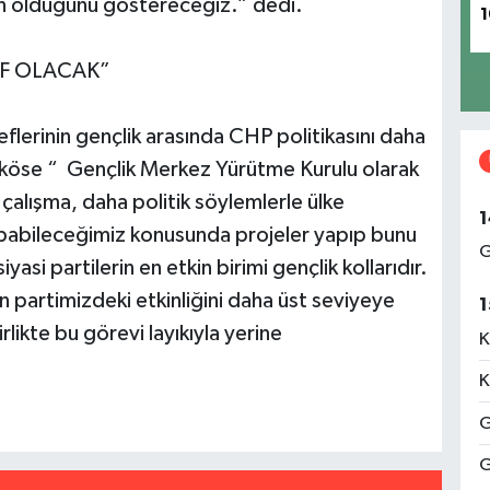
n olduğunu göstereceğiz.” dedi.
1
İF OLACAK”
eflerinin gençlik arasında CHP politikasını daha
köse “ Gençlik Merkez Yürütme Kurulu olarak
 çalışma, daha politik söylemlerle ülke
1
apabileceğimiz konusunda projeler yapıp bunu
G
yasi partilerin en etkin birimi gençlik kollarıdır.
n partimizdeki etkinliğini daha üst seviyeye
1
rlikte bu görevi layıkıyla yerine
K
K
G
G