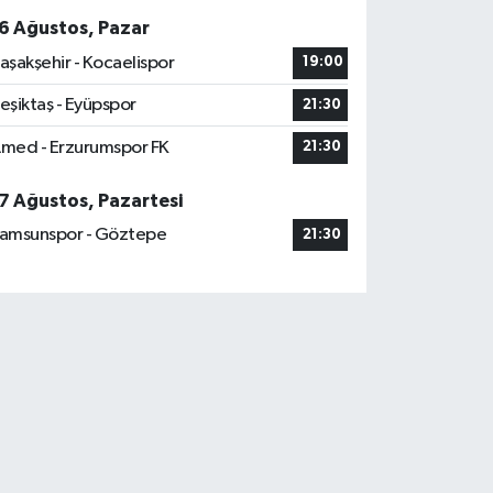
6 Ağustos, Pazar
aşakşehir - Kocaelispor
19:00
eşiktaş - Eyüpspor
21:30
med - Erzurumspor FK
21:30
7 Ağustos, Pazartesi
amsunspor - Göztepe
21:30