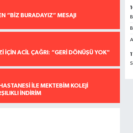
1
EN “BİZ BURADAYIZ” MESAJI
B
B
A
İ İÇİN ACİL ÇAĞRI: “GERİ DÖNÜŞÜ YOK"
1
S
HASTANESİ İLE MEKTEBİM KOLEJİ
ILIKLI İNDİRİM