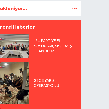
ükleniyor...
Trend Haberler
“BU PARTİYE EL
KOYDULAR, SEÇİLMİŞ
OLAN BİZİZ!”
GECE YARISI
OPERASYONU