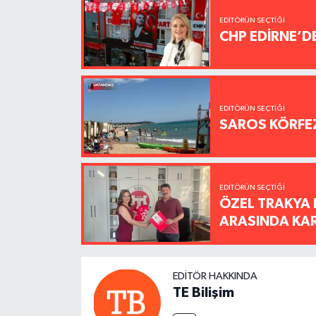
EDITÖRÜN SEÇTIĞI
CHP EDİRNE’D
EDITÖRÜN SEÇTIĞI
SAROS KÖRFEZ
EDITÖRÜN SEÇTIĞI
ÖZEL TRAKYA 
ARASINDA KARŞ
EDITÖR HAKKINDA
TE Bilişim