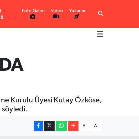
N
30
-0.15
Foto Galeri
Video
Yazarlar
R
0.18
0.32
N
0.38
TIN
NDA
5
0
0
-14
ütme Kurulu Üyesi Kutay Özköse,
 söyledi.
-
+
A
A