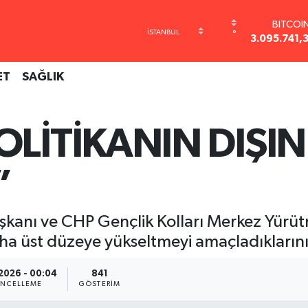
BITCOI
3.095.741,
°
DOLA
47,7436
EURO
ET
SAĞLIK
55,2510
STERLİ
64,4811
GRAM AL
OLİTİKANIN DIŞI
6660.5
BİST10
13.779
”
Başkanı ve CHP Gençlik Kolları Merkez Yür
ha üst düzeye yükseltmeyi amaçladıklarını
2026 - 00:04
841
NCELLEME
GÖSTERIM