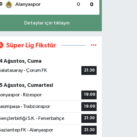
0
Alanyaspor
0
0
Detaylar için tıklayın
Süper Lig Fikstür
4 Ağustos, Cuma
alatasaray - Çorum FK
21:30
5 Ağustos, Cumartesi
onyaspor - Rizespor
19:00
asımpaşa - Trabzonspor
19:00
ençlerbirliği S.K. - Fenerbahçe
21:30
aziantep FK - Alanyaspor
21:30