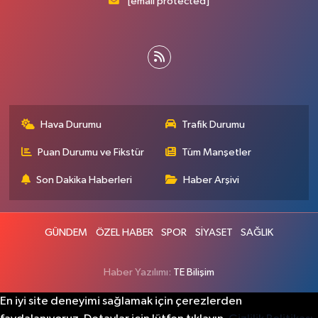
[email protected]
Hava Durumu
Trafik Durumu
Puan Durumu ve Fikstür
Tüm Manşetler
Son Dakika Haberleri
Haber Arşivi
GÜNDEM
ÖZEL HABER
SPOR
SİYASET
SAĞLIK
Haber Yazılımı:
TE Bilişim
En iyi site deneyimi sağlamak için çerezlerden