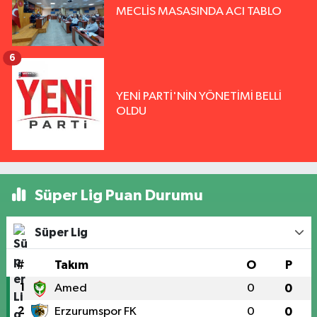
MECLİS MASASINDA ACI TABLO
6
YENİ PARTİ'NİN YÖNETİMİ BELLİ
OLDU
Süper Lig Puan Durumu
Süper Lig
#
Takım
O
P
1
Amed
0
0
2
Erzurumspor FK
0
0