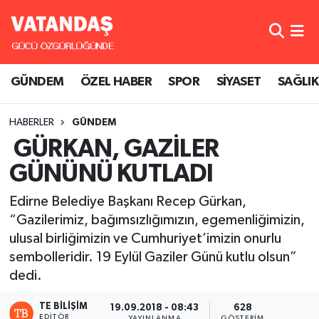
GÜNDEM
Hava Durumu
GÜNDEM
ÖZEL HABER
SPOR
SİYASET
SAĞLIK
ÖZEL HABER
Trafik Durumu
HABERLER
GÜNDEM
SPOR
Süper Lig Puan Durumu ve Fikstür
GÜRKAN, GAZİLER
SİYASET
Tüm Manşetler
GÜNÜNÜ KUTLADI
SAĞLIK
Son Dakika Haberleri
Edirne Belediye Başkanı Recep Gürkan,
“Gazilerimiz, bağımsızlığımızın, egemenliğimizin,
Haber Arşivi
ulusal birliğimizin ve Cumhuriyet’imizin onurlu
sembolleridir. 19 Eylül Gaziler Günü kutlu olsun”
dedi.
TE BILIŞIM
19.09.2018 - 08:43
628
EDITÖR
YAYINLANMA
GÖSTERIM