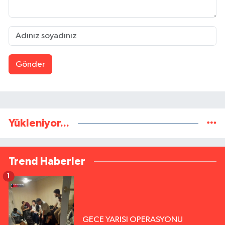
Gönder
Yükleniyor...
Trend Haberler
1
GECE YARISI OPERASYONU