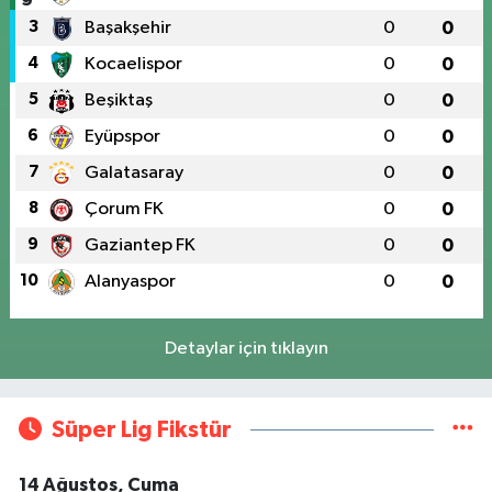
3
Başakşehir
0
0
4
Kocaelispor
0
0
5
Beşiktaş
0
0
6
Eyüpspor
0
0
7
Galatasaray
0
0
8
Çorum FK
0
0
9
Gaziantep FK
0
0
10
Alanyaspor
0
0
Detaylar için tıklayın
Süper Lig Fikstür
14 Ağustos, Cuma