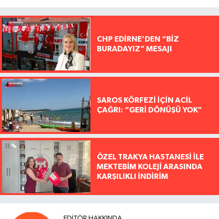
CHP EDİRNE’DEN “BİZ
BURADAYIZ” MESAJI
SAROS KÖRFEZİ İÇİN ACİL
ÇAĞRI: “GERİ DÖNÜŞÜ YOK"
ÖZEL TRAKYA HASTANESİ İLE
MEKTEBİM KOLEJİ ARASINDA
KARŞILIKLI İNDİRİM
EDITÖR HAKKINDA