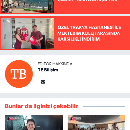
ÖZEL TRAKYA HASTANESİ İLE
MEKTEBİM KOLEJİ ARASINDA
KARŞILIKLI İNDİRİM
EDITÖR HAKKINDA
TE Bilişim
Bunlar da ilginizi çekebilir