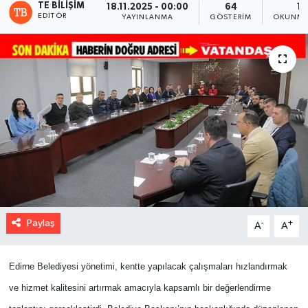
TE BILIŞIM
18.11.2025 - 00:00
64
1 
EDITÖR
YAYINLANMA
GÖSTERIM
OKUNMA
Paylaş
-
+
A
A
Edirne Belediyesi yönetimi, kentte yapılacak çalışmaları hızlandırmak
ve hizmet kalitesini artırmak amacıyla kapsamlı bir değerlendirme