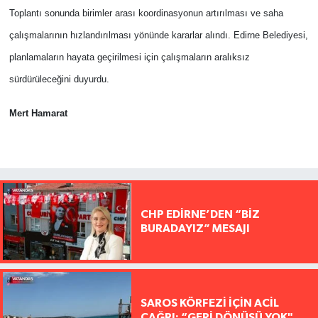
Toplantı sonunda birimler arası koordinasyonun artırılması ve saha
çalışmalarının hızlandırılması yönünde kararlar alındı. Edirne Belediyesi,
planlamaların hayata geçirilmesi için çalışmaların aralıksız
sürdürüleceğini duyurdu.
Mert Hamarat
CHP EDİRNE’DEN “BİZ
BURADAYIZ” MESAJI
SAROS KÖRFEZİ İÇİN ACİL
ÇAĞRI: “GERİ DÖNÜŞÜ YOK"