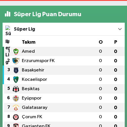
Süper Lig Puan Durumu
Süper Lig
#
Takım
O
P
1
Amed
0
0
2
Erzurumspor FK
0
0
3
Başakşehir
0
0
4
Kocaelispor
0
0
5
Beşiktaş
0
0
6
Eyüpspor
0
0
7
Galatasaray
0
0
8
Çorum FK
0
0
9
Gaziantep FK
0
0