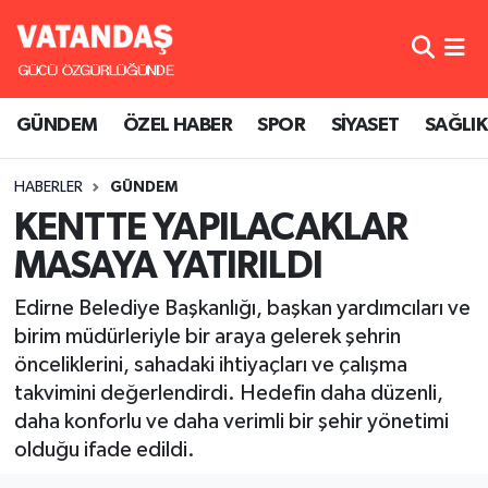
GÜNDEM
Hava Durumu
GÜNDEM
ÖZEL HABER
SPOR
SİYASET
SAĞLIK
ÖZEL HABER
Trafik Durumu
HABERLER
GÜNDEM
SPOR
Süper Lig Puan Durumu ve Fikstür
KENTTE YAPILACAKLAR
SİYASET
Tüm Manşetler
MASAYA YATIRILDI
SAĞLIK
Son Dakika Haberleri
Edirne Belediye Başkanlığı, başkan yardımcıları ve
birim müdürleriyle bir araya gelerek şehrin
Haber Arşivi
önceliklerini, sahadaki ihtiyaçları ve çalışma
takvimini değerlendirdi. Hedefin daha düzenli,
daha konforlu ve daha verimli bir şehir yönetimi
olduğu ifade edildi.