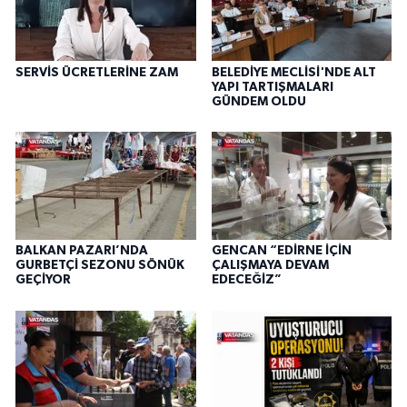
SERVİS ÜCRETLERİNE ZAM
BELEDİYE MECLİSİ'NDE ALT
YAPI TARTIŞMALARI
GÜNDEM OLDU
BALKAN PAZARI’NDA
GENCAN “EDİRNE İÇİN
GURBETÇİ SEZONU SÖNÜK
ÇALIŞMAYA DEVAM
GEÇİYOR
EDECEĞİZ”