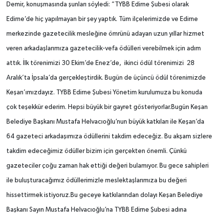
Demir, konuşmasında şunları söyledi: “TYBB Edirne Şubesi olarak
Edirne’de hiç yapılmayan bir şey yaptık. Tüm ilçelerimizde ve Edirne
merkezinde gazetecilik mesleğine ömrünü adayan uzun yıllar hizmet
veren arkadaşlarımıza gazetecilik-vefa ödülleri verebilmek için adım
attık. İlk törenimizi 30 Ekim’de Enez’de, ikinci ödül törenimizi 28
Aralık’ta İpsala’da gerçekleştirdik. Bugün de üçüncü ödül törenimizde
Keşan’ımızdayız. TYBB Edirne Şubesi Yönetim kurulumuza bu konuda
çok teşekkür ederim. Hepsi büyük bir gayret gösteriyorlar.Bugün Keşan
Belediye Başkanı Mustafa Helvacıoğlu’nun büyük katkıları ile Keşan’da
64 gazeteci arkadaşımıza ödüllerini takdim edeceğiz. Bu akşam sizlere
takdim edeceğimiz ödüller bizim için gerçekten önemli. Çünkü
gazeteciler çoğu zaman hak ettiği değeri bulamıyor. Bu gece sahipleri
ile buluşturacağımız ödüllerimizle meslektaşlarımıza bu değeri
hissettirmek istiyoruz.Bu geceye katkılarından dolayı Keşan Belediye
Başkanı Sayın Mustafa Helvacıoğlu’na TYBB Edirne Şubesi adına