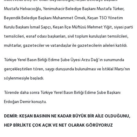
Mustafa Helvacıoğlu, Yenimuhacir Belediye Başkanı Mustafa Türker,
Beyendik Belediye Başkanı Muhammet Örnek, Keşan TSO Yönetim
Kurulu Başkanı İsmail Şapçı, Keşan İlçe Müftüsü Mehmet Yiğit, siyasi parti
temsilcileri, esnaf odası başkanları, sivil toplum kuruluşları temsilcileri,
muhtarlar, gazeteciler ve vatandaşlar ile gazetecilerin aileleri katıldı.
Türkiye Yerel Basın Birliği Edirne Şube Üyesi Arzu Dağ'ın sunumunda
gerçekleştirilen tören, saygı duruşunda bulunulması ve İstiklal Marşı’nın
söylenmesiyle başladı.
Törende daha sonra Türkiye Yerel Basın Birliği Edirne Şube Başkanı
Erdoğan Demir konuştu.
DEMİR: KEŞAN BASININ NE KADAR BÜYÜK BİR AİLE OLDUĞUNU,
HEP BİRLİKTE ÇOK AÇIK VE NET OLARAK GÖRÜYORUZ