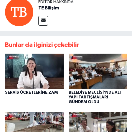
EDITÖR HAKKINDA
TE Bilişim
Bunlar da ilginizi çekebilir
SERVİS ÜCRETLERİNE ZAM
BELEDİYE MECLİSİ'NDE ALT
YAPI TARTIŞMALARI
GÜNDEM OLDU