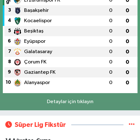
Erzurumspor FK
0
0
3
Başakşehir
0
0
4
Kocaelispor
0
0
5
Beşiktaş
0
0
6
Eyüpspor
0
0
7
Galatasaray
0
0
8
Çorum FK
0
0
9
Gaziantep FK
0
0
10
Alanyaspor
0
0
Detaylar için tıklayın
Süper Lig Fikstür