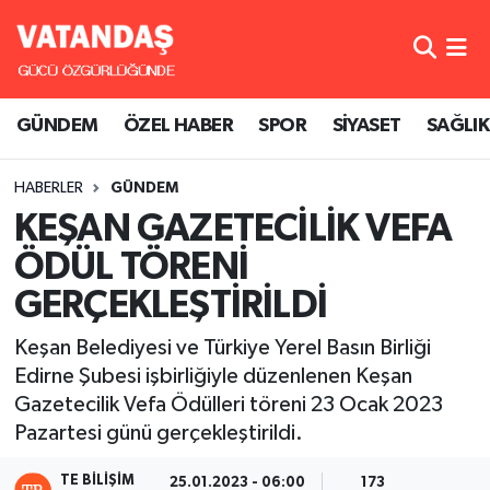
GÜNDEM
Hava Durumu
GÜNDEM
ÖZEL HABER
SPOR
SİYASET
SAĞLIK
ÖZEL HABER
Trafik Durumu
HABERLER
GÜNDEM
SPOR
Süper Lig Puan Durumu ve Fikstür
KEŞAN GAZETECİLİK VEFA
SİYASET
Tüm Manşetler
ÖDÜL TÖRENİ
GERÇEKLEŞTİRİLDİ
SAĞLIK
Son Dakika Haberleri
Keşan Belediyesi ve Türkiye Yerel Basın Birliği
Haber Arşivi
Edirne Şubesi işbirliğiyle düzenlenen Keşan
Gazetecilik Vefa Ödülleri töreni 23 Ocak 2023
Pazartesi günü gerçekleştirildi.
TE BILIŞIM
25.01.2023 - 06:00
173