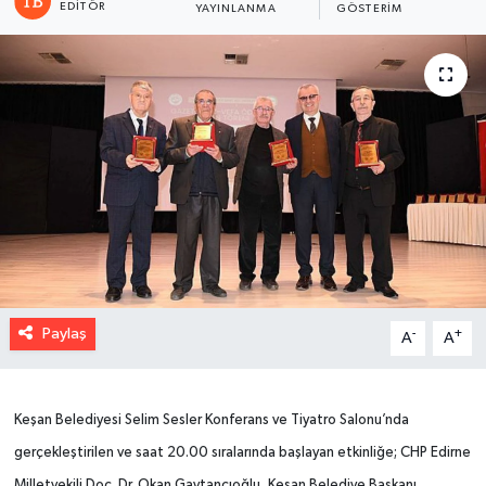
EDITÖR
YAYINLANMA
GÖSTERIM
Paylaş
-
+
A
A
Keşan Belediyesi Selim Sesler Konferans ve Tiyatro Salonu’nda
gerçekleştirilen ve saat 20.00 sıralarında başlayan etkinliğe; CHP Edirne
Milletvekili Doç. Dr. Okan Gaytancıoğlu, Keşan Belediye Başkanı