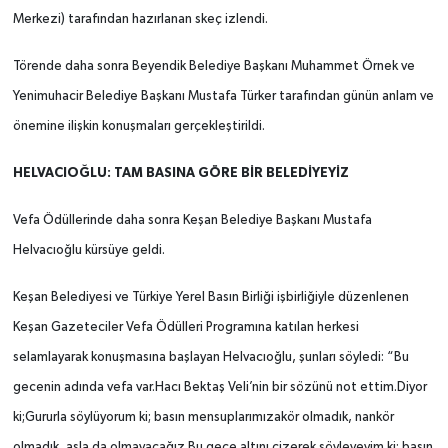
Merkezi) tarafından hazırlanan skeç izlendi.
Törende daha sonra Beyendik Belediye Başkanı Muhammet Örnek ve
Yenimuhacir Belediye Başkanı Mustafa Türker tarafından günün anlam ve
önemine ilişkin konuşmaları gerçekleştirildi.
HELVACIOĞLU: TAM BASINA GÖRE BİR BELEDİYEYİZ
Vefa Ödüllerinde daha sonra Keşan Belediye Başkanı Mustafa
Helvacıoğlu kürsüye geldi.
Keşan Belediyesi ve Türkiye Yerel Basın Birliği işbirliğiyle düzenlenen
Keşan Gazeteciler Vefa Ödülleri Programına katılan herkesi
selamlayarak konuşmasına başlayan Helvacıoğlu, şunları söyledi: “Bu
gecenin adında vefa var.Hacı Bektaş Veli’nin bir sözünü not ettim.Diyor
ki;
Gururla söylüyorum ki; basın mensuplarımızakör olmadık, nankör
olmadık, asla da olmayacağız.Bu gece altını çizerek söyleyeyim ki; basın