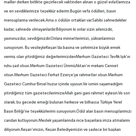
mailler derken birlikte geçirilecek vaktinden alınan o güzel evlatlarınıza
ve en sevdiklerinize teşekkür ederim.Bugün vefa ödülleri, basın
mensuplarına verilecek.Ama o ödülün ortakları var.Sahibi sahnedekiler
kadar, sahnede olmayanlardır.Biliyorum ki onlar sizin ailenizdir,
yavrunuzdur, sevdiğinizdir.Onlara minnetlerimizi, şükranlarımızı
sunuyorum. Bu vesileyleKeşan’da basına ve şehrimize büyük emek
vermiş olan yitirdiğimiz değerlerimizdenMerhum Gazeteci Tevfik Işık’ın
ruhu şad olsun.Merhum Gazeteci ÜmmüAktan’ın mekanı Cennet
olsun.Merhum Gazeteci Ferhat Ezerçe’ye rahmetler olsun.Merhum
Gazeteci Cumhur Birsel huzur içinde uyusun.Ve ismini sayamadığım
yitirdiğimiz tüm gazetecilerimizeAllah gani gani rahmet eylesin.Ve son
olarak; bu gecede emeği bulunan herkese ve bilhassa Türkiye Yerel
Basın Birliği’ne teşekkürlerimi sunuyorum.Ödül alan basın mensuplarımızı
candan kutluyorum.Meslek yaşamlarında nice başarılara imza atmalarını
diliyorum.Keşan’ımızın, Keşan Belediyemizin ve sadece bir başkan