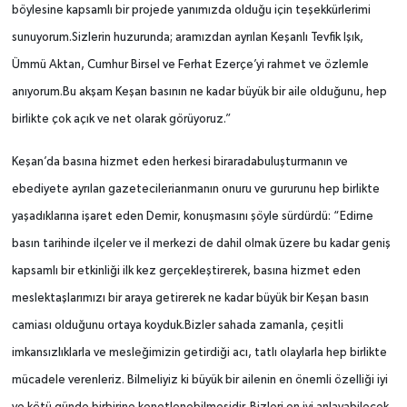
böylesine kapsamlı bir projede yanımızda olduğu için teşekkürlerimi
sunuyorum.Sizlerin huzurunda; aramızdan ayrılan Keşanlı Tevfik Işık,
Ümmü Aktan, Cumhur Birsel ve Ferhat Ezerçe’yi rahmet ve özlemle
anıyorum.Bu akşam Keşan basının ne kadar büyük bir aile olduğunu, hep
birlikte çok açık ve net olarak görüyoruz.”
Keşan’da basına hizmet eden herkesi biraradabuluşturmanın ve
ebediyete ayrılan gazetecilerianmanın onuru ve gururunu hep birlikte
yaşadıklarına işaret eden Demir, konuşmasını şöyle sürdürdü: “Edirne
basın tarihinde ilçeler ve il merkezi de dahil olmak üzere bu kadar geniş
kapsamlı bir etkinliği ilk kez gerçekleştirerek, basına hizmet eden
meslektaşlarımızı bir araya getirerek ne kadar büyük bir Keşan basın
camiası olduğunu ortaya koyduk.Bizler sahada zamanla, çeşitli
imkansızlıklarla ve mesleğimizin getirdiği acı, tatlı olaylarla hep birlikte
mücadele verenleriz. Bilmeliyiz ki büyük bir ailenin en önemli özelliği iyi