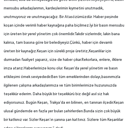
mensubu arkadaşlarımın, kardeşlerimin kıymetini unutmadık,
unutmuyoruz ve unutmayacağız. Bir Atasözümüzdür.
Haber peşinde
koşan içinde verimli haber kaynağına paha biçilmez.İyi bir basın mensubu
için üreten bir yerel yönetim çok önemlidir.Takdir sizlerindir, lakin bana
kalırsa, tam basına göre bir belediyeyiz.Çünkü, haber için devamlı
üreten bir kaynağız.Keşan için sürekli proje üretiriz,Keşanlılar için
durmadan faaliyet yaparız, size de haber çıkar.Rekorlara, enlere, ilklere
imza atarız.Haberlerinize konu olur. Keşan’da yerel yönetim ve basın
etkileşimi örnek seviyededir.Ben tüm emeklerinden dolayı,basınımızla
ilgilenen çalışma arkadaşlarımıza ve tüm birimlerimize huzurunuzda
teşekkür ederim. Daha büyük bir teşekkürü biz değil asıl siz hak
ediyorsunuz. Bugün Keşan, Trakya’da en bilinen, en tanınan ilçedir.Keşan
ulusal gündemde en fazla yer bulan şehirlerden.Bunda sizin çok büyük
bir katkınız var. Sizler Keşan’ın şanına şan kattınız. Sizlere tüm Keşanlılar