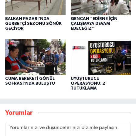
BALKAN PAZARI’NDA
GENCAN “EDİRNE İÇİN
GURBETÇİ SEZONU SÖNÜK
ÇALIŞMAYA DEVAM
GEÇİYOR
EDECEĞİZ”
CUMA BEREKETİ GÖNÜL
UYUŞTURUCU
SOFRASI’NDA BULUŞTU
OPERASYONU: 2
TUTUKLAMA
Yorumlar