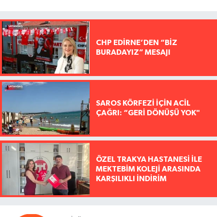
CHP EDİRNE’DEN “BİZ
BURADAYIZ” MESAJI
SAROS KÖRFEZİ İÇİN ACİL
ÇAĞRI: “GERİ DÖNÜŞÜ YOK"
ÖZEL TRAKYA HASTANESİ İLE
MEKTEBİM KOLEJİ ARASINDA
KARŞILIKLI İNDİRİM