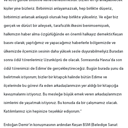
ve kötü günde birbirine kenetlenebilmesidir. Bizleri en iyi anlayabilecek
kişiler yine bizleriz. Birbirimizi anlayamazsak, hep birlikte düşeriz,
birbirimizi anlarsak anlayışlı olursak hep birlikte yükseliriz. Ve eğer biz
gerçek ve dürüst bir aileysek, tarafsızlık ilkesini benimsemişsek,
halkımızın haber alma özgürlüğünde en önemli halkayız demektir.Keşan
basını olarak; yaptığımız ve yapacağımız haberlerle bölgemizde ve
ülkemizde ilçemizin sesinin daha yüksek sesle duyurabilmeliyiz.Buradan
sonra ödül törenlerimiz Uzunköprü de olacak. Sonrasında Havsa’da son
ödül törenimizi de Edirne’de gerçekleştireceğiz. Bugün burada şunu da
belirtmek istiyorum; bizler bir kitapçık halinde bütün Edirne ve
ilçelerinde bu görevi ifa eden arkadaşlarımızın yer aldığı bir kitapçığa
kavuşmalarını istiyoruz. Bu mesleğe büyük emek veren arkadaşlarımızın
isimlerini de yaşatmak istiyoruz. Bu konuda da bir çalışmamız olacak.
Katılımlarınız için hepinize teşekkür ediyorum.”
Erdoğan Demir’in konuşmasının ardından Keşan BSM (Belediye Sanat