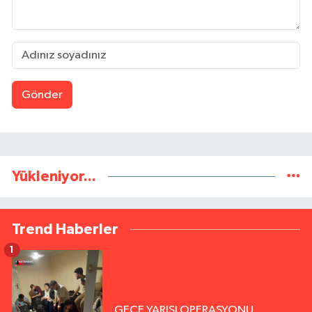
Gönder
Yükleniyor...
Trend Haberler
1
GECE YARISI OPERASYONU