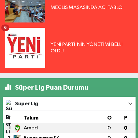
MECLİS MASASINDA ACI TABLO
6
YENİ PARTİ'NİN YÖNETİMİ BELLİ
OLDU
Süper Lig Puan Durumu
Süper Lig
#
Takım
O
P
1
Amed
0
0
2