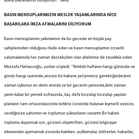
adına şükranlarımı sunuyorum.” dedi.
BASIN MENSUPLARIMIZIN MESLEK YAŞAMLARINDA NİCE
BAŞARILARA İMZA ATMALARINI DİLİYORUM
Basın mensuplarının yakınlarının da bu gecede en büyük pay
sahiplerinden olduğunu ifade eden ve basın mensuplarının özverili
çalışmalarında her zaman destekçileri olan ailelerine de teşekkür eden
Mustafa Helvacıoğlu, şunları söyledi: “Kimbilir haftanın hangi gününde ve
günün hangi saatinde,ansızın bir habere yetişmeniz gerektiğinde;kimi
zaman uykunun en derin anında ve bir gecenin yarısında,kimi zaman
yarım kalan bir yemek sofrasında, kaç defa bozulup bozulup yapılan
planların tam ortasındasizinle birlikte özveride bulunan kıymetli eşinize,
sevdiğinize şahsımın ve toplumun şükranlarını sunarım.Bir haberi
topluma duyurmak için, gözünü objektiften, gözünü bilgisayar
ekranından ayırmamak zorunda kalırken, açıklamalar, bültenler, haberler,