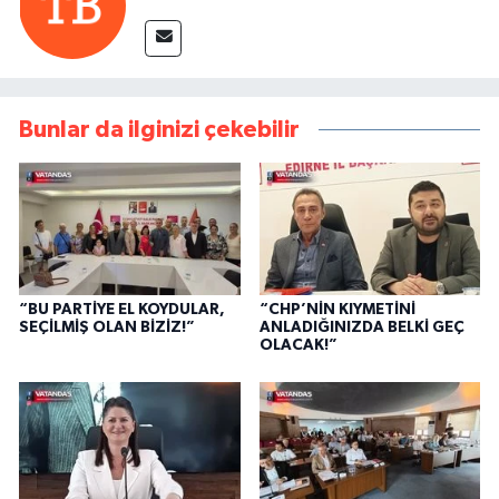
Bunlar da ilginizi çekebilir
“BU PARTİYE EL KOYDULAR,
“CHP’NİN KIYMETİNİ
SEÇİLMİŞ OLAN BİZİZ!”
ANLADIĞINIZDA BELKİ GEÇ
OLACAK!”