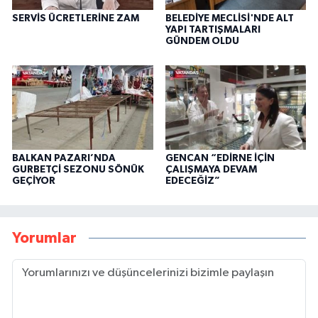
SERVİS ÜCRETLERİNE ZAM
BELEDİYE MECLİSİ'NDE ALT
YAPI TARTIŞMALARI
GÜNDEM OLDU
BALKAN PAZARI’NDA
GENCAN “EDİRNE İÇİN
GURBETÇİ SEZONU SÖNÜK
ÇALIŞMAYA DEVAM
GEÇİYOR
EDECEĞİZ”
Yorumlar