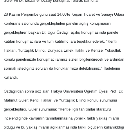
Güler ve Dr. Muzaffer Özsoy konuşmacı olarak katıldılar.
28 Kasım Perşembe günü saat 14.00'te Keşan Ticaret ve Sanayi Odası
konferans salonunda gerçekleştirilen panelin açılış konuşmasını
gerçekleştiren başkan Dr. Uğur Özdağlı açılış konuşmasında panele
katılan konuşmacılara ve tüm katılımcılara teşekkür ederek, "Kentli
Hakları, Yurttaşlık Bilinci, Dünyada Emek Hakkı ve Kentsel Yoksulluk
konulu panelimizde konuşmacılarımız sizleri bilgilendirecek ve ardından
sormak istediğiniz soruları da konuklarımıza iletebilirsiniz." İfadelerini
kullandı.
Özdağlı'dan sonra söz alan Trakya Üniversitesi Öğretim Üyesi Prof. Dr.
Mahmut Güler; Kentli Hakları ve Yurttaşlık Bilinci konulu sunumunu
gerçekleştirdi. Güler sunumuna: "Kentle ilgili tanıtımlar litaratürü
incelendiğinde kavramın tanımlanmasına yönelik farklı yaklaşımların
olduğu ve bu yaklaşımların açıklanmasında farklı ölçütlerin kullanıkldığı