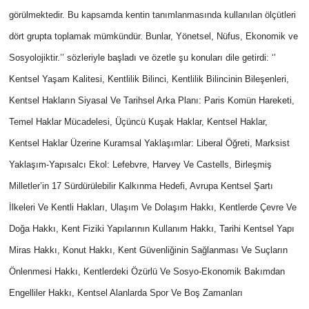
görülmektedir. Bu kapsamda kentin tanımlanmasında kullanılan ölçütleri
dört grupta toplamak mümkündür. Bunlar, Yönetsel, Nüfus, Ekonomik ve
Sosyolojiktir.’’ sözleriyle başladı ve özetle şu konuları dile getirdi: ‘’
Kentsel Yaşam Kalitesi, Kentlilik Bilinci, Kentlilik Bilincinin Bileşenleri,
Kentsel Hakların Siyasal Ve Tarihsel Arka Planı: Paris Komün Hareketi,
Temel Haklar Mücadelesi, Üçüncü Kuşak Haklar, Kentsel Haklar,
Kentsel Haklar Üzerine Kuramsal Yaklaşımlar: Liberal Öğreti, Marksist
Yaklaşım-Yapısalcı Ekol: Lefebvre, Harvey Ve Castells, Birleşmiş
Milletler’in 17 Sürdürülebilir Kalkınma Hedefi, Avrupa Kentsel Şartı
İlkeleri Ve Kentli Hakları, Ulaşım Ve Dolaşım Hakkı, Kentlerde Çevre Ve
Doğa Hakkı, Kent Fiziki Yapılarının Kullanım Hakkı, Tarihi Kentsel Yapı
Miras Hakkı, Konut Hakkı, Kent Güvenliğinin Sağlanması Ve Suçların
Önlenmesi Hakkı, Kentlerdeki Özürlü Ve Sosyo-Ekonomik Bakımdan
Engelliler Hakkı, Kentsel Alanlarda Spor Ve Boş Zamanları