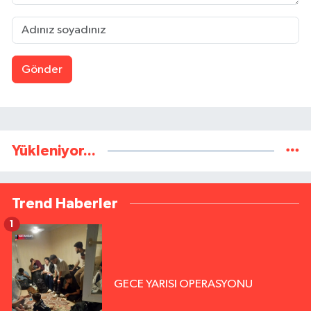
Gönder
Yükleniyor...
Trend Haberler
1
GECE YARISI OPERASYONU