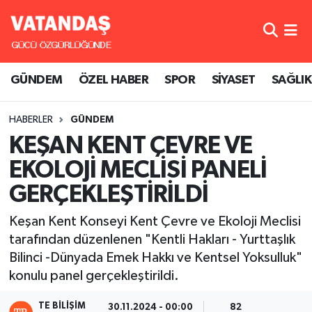
GÜNDEM
Hava Durumu
GÜNDEM
ÖZEL HABER
SPOR
SİYASET
SAĞLIK
ÖZEL HABER
Trafik Durumu
HABERLER
GÜNDEM
SPOR
Süper Lig Puan Durumu ve Fikstür
KEŞAN KENT ÇEVRE VE
SİYASET
Tüm Manşetler
EKOLOJİ MECLİSİ PANELİ
GERÇEKLEŞTİRİLDİ
SAĞLIK
Son Dakika Haberleri
Keşan Kent Konseyi Kent Çevre ve Ekoloji Meclisi
Haber Arşivi
tarafından düzenlenen "Kentli Hakları - Yurttaşlık
Bilinci -Dünyada Emek Hakkı ve Kentsel Yoksulluk"
konulu panel gerçekleştirildi.
TE BILIŞIM
30.11.2024 - 00:00
82