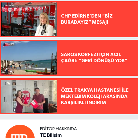
CHP EDİRNE’DEN “BİZ
BURADAYIZ” MESAJI
SAROS KÖRFEZİ İÇİN ACİL
ÇAĞRI: “GERİ DÖNÜŞÜ YOK"
ÖZEL TRAKYA HASTANESİ İLE
MEKTEBİM KOLEJİ ARASINDA
KARŞILIKLI İNDİRİM
EDITÖR HAKKINDA
TE Bilişim