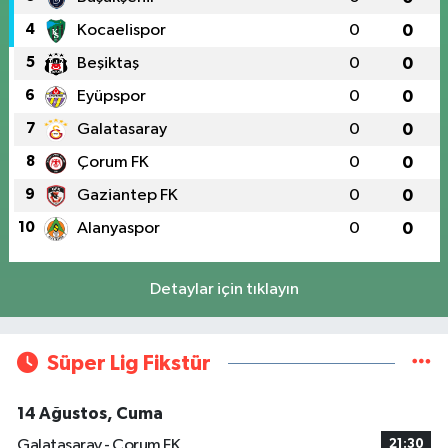
4
Kocaelispor
0
0
5
Beşiktaş
0
0
6
Eyüpspor
0
0
7
Galatasaray
0
0
8
Çorum FK
0
0
9
Gaziantep FK
0
0
10
Alanyaspor
0
0
Detaylar için tıklayın
Süper Lig Fikstür
14 Ağustos, Cuma
Galatasaray - Çorum FK
21:30