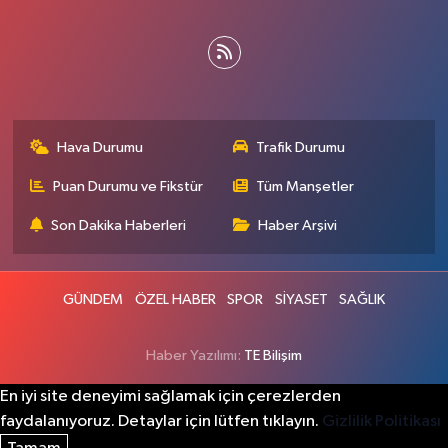
Hava Durumu
Trafik Durumu
Puan Durumu ve Fikstür
Tüm Manşetler
Son Dakika Haberleri
Haber Arşivi
GÜNDEM
ÖZEL HABER
SPOR
SİYASET
SAĞLIK
Haber Yazılımı:
TE Bilişim
En iyi site deneyimi sağlamak için çerezlerden
faydalanıyoruz. Detaylar için lütfen tıklayın.
Gizlilik Politikası