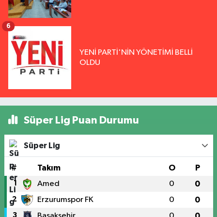
6
YENİ PARTİ'NİN YÖNETİMİ BELLİ
OLDU
Süper Lig Puan Durumu
Süper Lig
#
Takım
O
P
1
Amed
0
0
2
Erzurumspor FK
0
0
3
Başakşehir
0
0