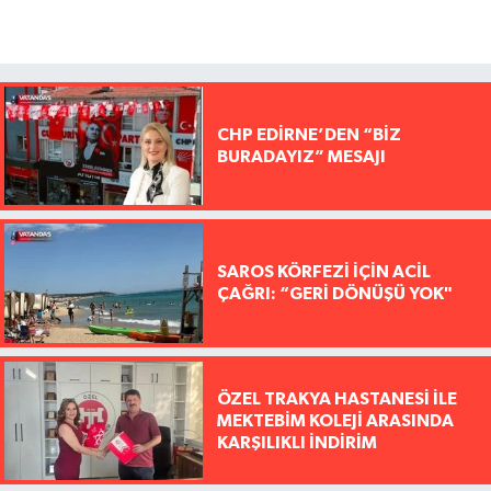
CHP EDİRNE’DEN “BİZ
BURADAYIZ” MESAJI
SAROS KÖRFEZİ İÇİN ACİL
ÇAĞRI: “GERİ DÖNÜŞÜ YOK"
ÖZEL TRAKYA HASTANESİ İLE
MEKTEBİM KOLEJİ ARASINDA
KARŞILIKLI İNDİRİM