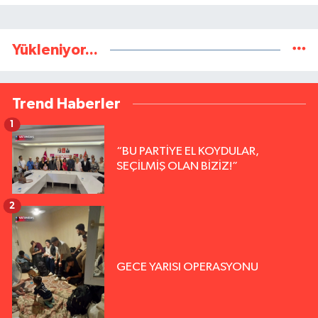
Yükleniyor...
Trend Haberler
1
“BU PARTİYE EL KOYDULAR,
SEÇİLMİŞ OLAN BİZİZ!”
2
GECE YARISI OPERASYONU