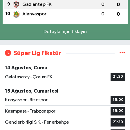
9
Gaziantep FK
0
0
10
Alanyaspor
0
0
Detaylar için tıklayın
Süper Lig Fikstür
14 Ağustos, Cuma
Galatasaray - Çorum FK
21:30
15 Ağustos, Cumartesi
Konyaspor - Rizespor
19:00
Kasımpaşa - Trabzonspor
19:00
Gençlerbirliği S.K. - Fenerbahçe
21:30