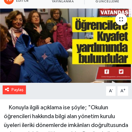
EDITÖR
YAYINLANMA
GÜNCELLEME
Paylaş
-
+
A
A
Konuyla ilgili açıklama ise şöyle; "Okulun
öğrencileri hakkında bilgi alan yönetim kurulu
üyeleri ileriki dönemlerde imkânları doğrultusunda