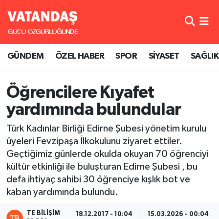
GÜNDEM
Hava Durumu
GÜNDEM
ÖZEL HABER
SPOR
SİYASET
SAĞLIK
ÖZEL HABER
Trafik Durumu
SPOR
Süper Lig Puan Durumu ve Fikstür
Öğrencilere Kıyafet
yardımında bulundular
SİYASET
Tüm Manşetler
Türk Kadınlar Birliği Edirne Şubesi yönetim kurulu
SAĞLIK
Son Dakika Haberleri
üyeleri Fevzipaşa İlkokulunu ziyaret ettiler.
Geçtiğimiz günlerde okulda okuyan 70 öğrenciyi
Haber Arşivi
kültür etkinliği ile buluşturan Edirne Şubesi , bu
defa ihtiyaç sahibi 30 öğrenciye kışlık bot ve
kaban yardımında bulundu.
TE BILIŞIM
18.12.2017 - 10:04
15.03.2026 - 00:04