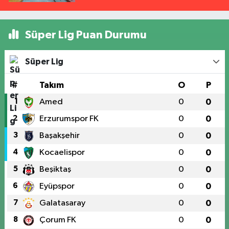
Süper Lig Puan Durumu
Süper Lig
#
Takım
O
P
1
Amed
0
0
2
Erzurumspor FK
0
0
3
Başakşehir
0
0
4
Kocaelispor
0
0
5
Beşiktaş
0
0
6
Eyüpspor
0
0
7
Galatasaray
0
0
8
Çorum FK
0
0