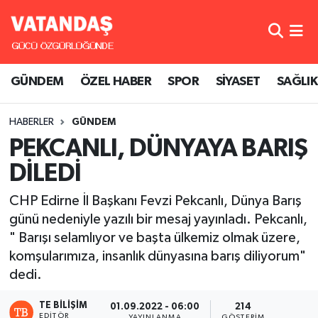
GÜNDEM
Hava Durumu
GÜNDEM
ÖZEL HABER
SPOR
SİYASET
SAĞLIK
ÖZEL HABER
Trafik Durumu
HABERLER
GÜNDEM
SPOR
Süper Lig Puan Durumu ve Fikstür
PEKCANLI, DÜNYAYA BARIŞ
SİYASET
Tüm Manşetler
DİLEDİ
SAĞLIK
Son Dakika Haberleri
CHP Edirne İl Başkanı Fevzi Pekcanlı, Dünya Barış
günü nedeniyle yazılı bir mesaj yayınladı. Pekcanlı,
Haber Arşivi
" Barışı selamlıyor ve başta ülkemiz olmak üzere,
komşularımıza, insanlık dünyasına barış diliyorum"
dedi.
TE BILIŞIM
01.09.2022 - 06:00
214
EDITÖR
YAYINLANMA
GÖSTERIM