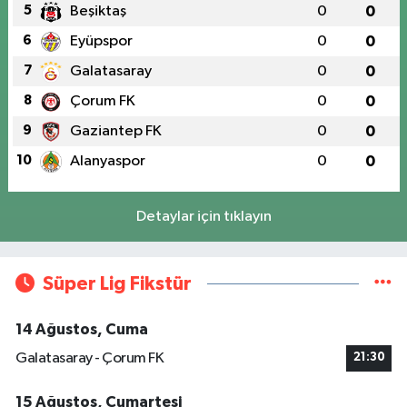
5
Beşiktaş
0
0
6
Eyüpspor
0
0
7
Galatasaray
0
0
8
Çorum FK
0
0
9
Gaziantep FK
0
0
10
Alanyaspor
0
0
Detaylar için tıklayın
Süper Lig Fikstür
14 Ağustos, Cuma
Galatasaray - Çorum FK
21:30
15 Ağustos, Cumartesi