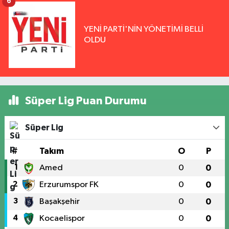
6
YENİ PARTİ'NİN YÖNETİMİ BELLİ
OLDU
Süper Lig Puan Durumu
Süper Lig
#
Takım
O
P
1
Amed
0
0
2
Erzurumspor FK
0
0
3
Başakşehir
0
0
4
Kocaelispor
0
0