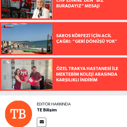
CHP EDİRNE’DEN “BİZ
BURADAYIZ” MESAJI
SAROS KÖRFEZİ İÇİN ACİL
ÇAĞRI: “GERİ DÖNÜŞÜ YOK"
ÖZEL TRAKYA HASTANESİ İLE
MEKTEBİM KOLEJİ ARASINDA
KARŞILIKLI İNDİRİM
EDITÖR HAKKINDA
TE Bilişim