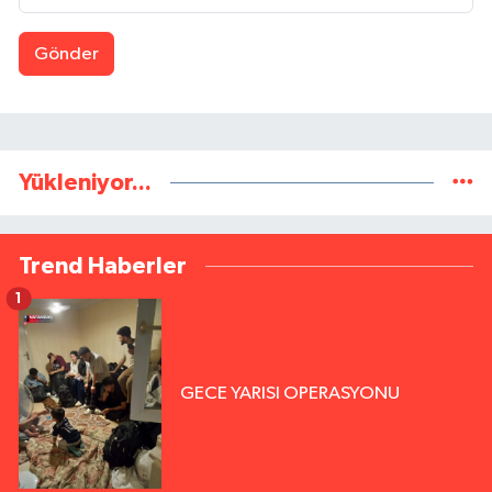
Gönder
Yükleniyor...
Trend Haberler
1
GECE YARISI OPERASYONU