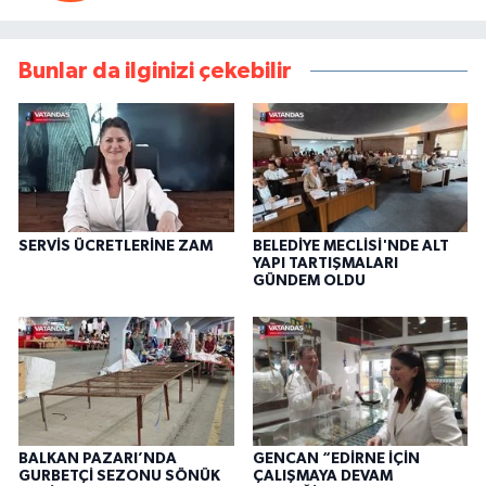
Bunlar da ilginizi çekebilir
SERVİS ÜCRETLERİNE ZAM
BELEDİYE MECLİSİ'NDE ALT
YAPI TARTIŞMALARI
GÜNDEM OLDU
BALKAN PAZARI’NDA
GENCAN “EDİRNE İÇİN
GURBETÇİ SEZONU SÖNÜK
ÇALIŞMAYA DEVAM