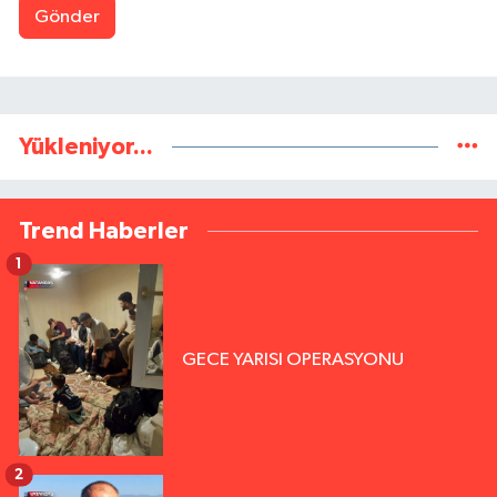
Gönder
Yükleniyor...
Trend Haberler
1
GECE YARISI OPERASYONU
2