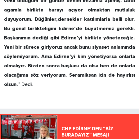
vekil olduğum bir günde benim imzamla açılmış. Abdi
agamla birlikte burayı açıyor olmaktan mutluluk
duyuyorum. Düğünler,dernekler katılımlarla belli olur.
Bu gönül birlikteliğini Edirne’de büyütmemiz gerekli.
Başkanımın dediği gibi Edirne’yi birlikte yöneteceğiz.
Yeni bir sürece giriyoruz ancak bunu siyaset anlamında
söylemiyorum. Ama Edirne’yi kim yönetiyorsa onlarla
olmalıyız. Bizden sonra başkası da olsa ben de onlarla
olacağıma söz veriyorum. Seramiksan için de hayırlısı
olsun.
" Dedi.
CHP EDİRNE’DEN “BİZ
BURADAYIZ” MESAJI