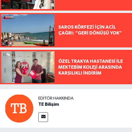
SAROS KÖRFEZİ İÇİN ACİL
ÇAĞRI: “GERİ DÖNÜŞÜ YOK"
ÖZEL TRAKYA HASTANESİ İLE
MEKTEBİM KOLEJİ ARASINDA
KARŞILIKLI İNDİRİM
EDITÖR HAKKINDA
TE Bilişim