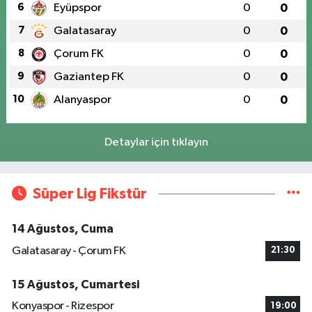
6
Eyüpspor
0
0
7
Galatasaray
0
0
8
Çorum FK
0
0
9
Gaziantep FK
0
0
10
Alanyaspor
0
0
Detaylar için tıklayın
Süper Lig Fikstür
14 Ağustos, Cuma
Galatasaray - Çorum FK
21:30
15 Ağustos, Cumartesi
Konyaspor - Rizespor
19:00