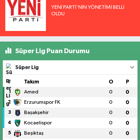
YENİ PARTİ'NİN YÖNETİMİ BELLİ
OLDU
Süper Lig Puan Durumu
Süper Lig
#
Takım
O
P
1
Amed
0
0
2
Erzurumspor FK
0
0
3
Başakşehir
0
0
4
Kocaelispor
0
0
5
Beşiktaş
0
0