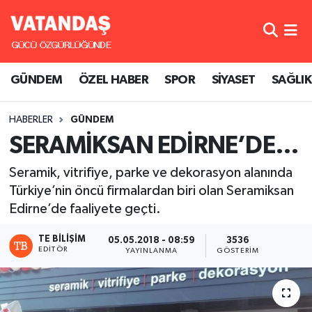
GÜNDEM
Hava Durumu
GÜNDEM
ÖZEL HABER
SPOR
SİYASET
SAĞLIK
ÖZEL HABER
Trafik Durumu
HABERLER
GÜNDEM
SPOR
Süper Lig Puan Durumu ve Fikstür
SERAMİKSAN EDİRNE’DE…
SİYASET
Tüm Manşetler
Seramik, vitrifiye, parke ve dekorasyon alanında
Türkiye’nin öncü firmalardan biri olan Seramiksan
SAĞLIK
Son Dakika Haberleri
Edirne’de faaliyete geçti.
Haber Arşivi
TE BILIŞIM
05.05.2018 - 08:59
3536
EDITÖR
YAYINLANMA
GÖSTERIM