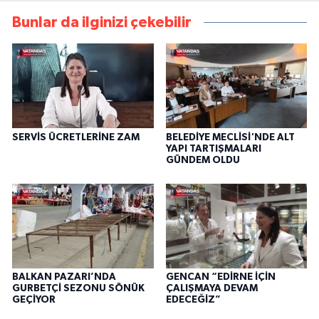
Bunlar da ilginizi çekebilir
SERVİS ÜCRETLERİNE ZAM
BELEDİYE MECLİSİ'NDE ALT
YAPI TARTIŞMALARI
GÜNDEM OLDU
BALKAN PAZARI’NDA
GENCAN “EDİRNE İÇİN
GURBETÇİ SEZONU SÖNÜK
ÇALIŞMAYA DEVAM
GEÇİYOR
EDECEĞİZ”