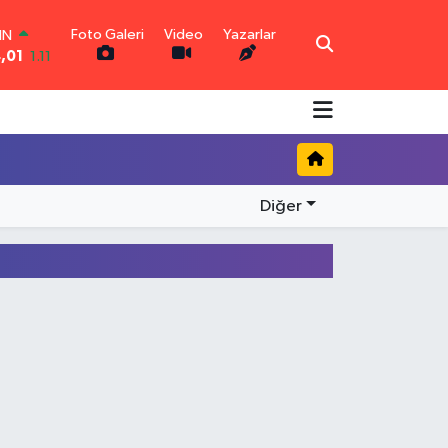
Foto Galeri
Video
Yazarlar
IN
4,01
1.11
AR
6
0.18
O
0
0.32
İN
1
0.38
LTIN
Diğer
5
0.03
00
9
-14