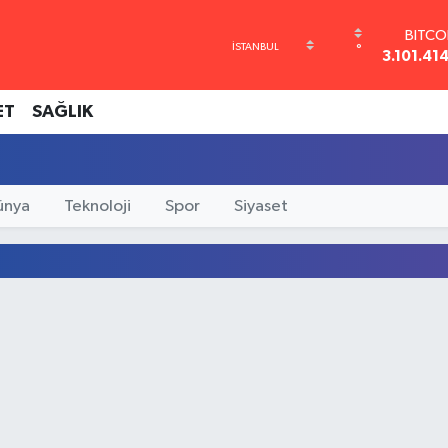
BITCO
°
3.101.41
DOL
47,743
ET
SAĞLIK
EUR
55,251
STERL
64,481
GRAM A
ünya
Teknoloji
Spor
Siyaset
6660.5
BİST1
13.77