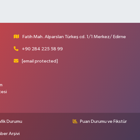
Fatih Mah. Alparslan Türkeş cd. 1/1 Merkez/ Edirne
+90 284 225 58 99
[email protected]
üm
tesi
afik Durumu
Puan Durumu ve Fikstür
ber Arşivi