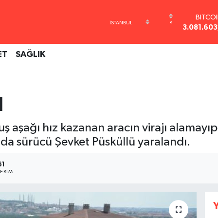
BITCO
°
3.081.603
DOLA
47,67
ET
SAĞLIK
EUR
55,0406
STERL
64,21
ı
GRAM AL
6500.8
BİST1
aşağı hız kazanan aracın virajı alamayıp t
13.79
a sürücü Şevket Püsküllü yaralandı.
61
ERIM
Y