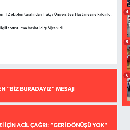
4
n 112 ekipleri tarafından Trakya Üniversitesi Hastanesine kaldırıldı.
lgili soruşturma başlatıldığı öğrenildi.
5
6
EN “BİZ BURADAYIZ” MESAJI
İ İÇİN ACİL ÇAĞRI: “GERİ DÖNÜŞÜ YOK"