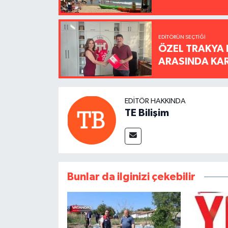
EDITÖRÜN SEÇTIĞI
ÖZEL TRAKYA 
ARASINDA KARŞ
EDITÖR HAKKINDA
TE Bilişim
Bunlar da ilginizi çekebilir