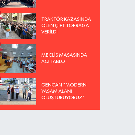
TRAKTÖR KAZASINDA
ÖLEN ÇİFT TOPRAĞA
VERİLDİ
MECLİS MASASINDA
ACI TABLO
GENCAN "MODERN
YAŞAM ALANI
OLUŞTURUYORUZ"