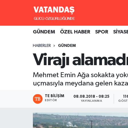
GÜNDEM
Hava Durumu
GÜNDEM
ÖZEL HABER
SPOR
SİYAS
ÖZEL HABER
Trafik Durumu
HABERLER
GÜNDEM
SPOR
Süper Lig Puan Durumu ve Fikstür
Virajı alamad
SİYASET
Tüm Manşetler
Mehmet Emin Ağa sokakta yokuş 
SAĞLIK
Son Dakika Haberleri
uçmasıyla meydana gelen kazad
Haber Arşivi
TE BILIŞIM
08.08.2018 - 08:25
11
EDITÖR
YAYINLANMA
GÖST