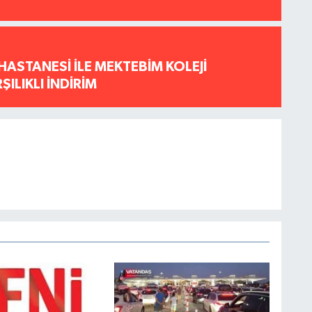
HASTANESİ İLE MEKTEBİM KOLEJİ
ILIKLI İNDİRİM