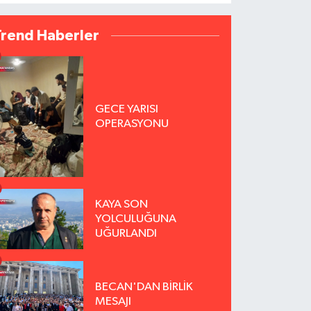
Trend Haberler
GECE YARISI
OPERASYONU
KAYA SON
YOLCULUĞUNA
UĞURLANDI
BECAN'DAN BİRLİK
MESAJI