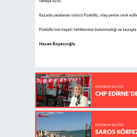
tarlaya uçtu.
Kazada yaralanan sürücü Püsküllü, olay yerine sevk edile
Püsküllü’nün hayati tehlikesinin bulunmadığı ve kazayla i
Hasan Boyacıoğlu
EDITÖRÜN SEÇTIĞI
CHP EDİRNE’D
EDITÖRÜN SEÇTIĞI
SAROS KÖRFEZ