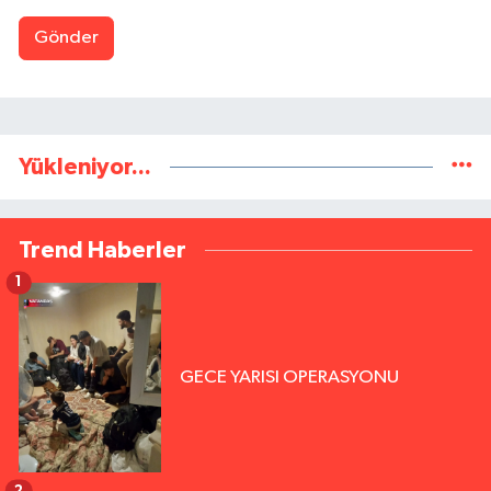
Gönder
Yükleniyor...
Trend Haberler
1
GECE YARISI OPERASYONU
2