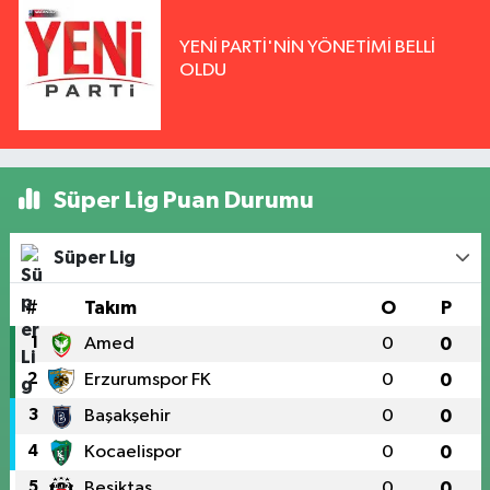
YENİ PARTİ'NİN YÖNETİMİ BELLİ
OLDU
Süper Lig Puan Durumu
Süper Lig
#
Takım
O
P
1
Amed
0
0
2
Erzurumspor FK
0
0
3
Başakşehir
0
0
4
Kocaelispor
0
0
5
Beşiktaş
0
0