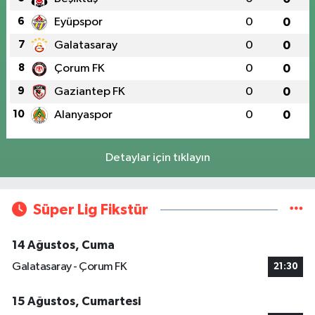
6
Eyüpspor
0
0
7
Galatasaray
0
0
8
Çorum FK
0
0
9
Gaziantep FK
0
0
10
Alanyaspor
0
0
Detaylar için tıklayın
Süper Lig Fikstür
14 Ağustos, Cuma
Galatasaray - Çorum FK
21:30
15 Ağustos, Cumartesi