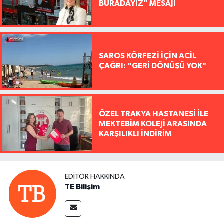
BURADAYIZ” MESAJI
SAROS KÖRFEZİ İÇİN ACİL
ÇAĞRI: “GERİ DÖNÜŞÜ YOK"
ÖZEL TRAKYA HASTANESİ İLE
MEKTEBİM KOLEJİ ARASINDA
KARŞILIKLI İNDİRİM
EDITÖR HAKKINDA
TE Bilişim