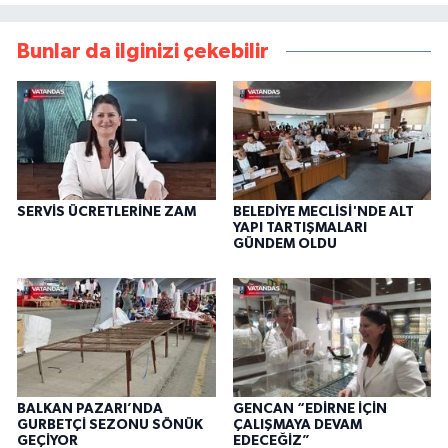
Bunlar da ilginizi çekebilir
SERVİS ÜCRETLERİNE ZAM
BELEDİYE MECLİSİ'NDE ALT
YAPI TARTIŞMALARI
GÜNDEM OLDU
BALKAN PAZARI’NDA
GENCAN “EDİRNE İÇİN
GURBETÇİ SEZONU SÖNÜK
ÇALIŞMAYA DEVAM
GEÇİYOR
EDECEĞİZ”