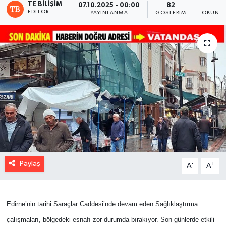
TE BILIŞIM
07.10.2025 - 00:00
82
1
EDITÖR
YAYINLANMA
GÖSTERIM
OKUNMA
Paylaş
-
+
A
A
Edirne’nin tarihi Saraçlar Caddesi’nde devam eden Sağlıklaştırma
çalışmaları, bölgedeki esnafı zor durumda bırakıyor. Son günlerde etkili