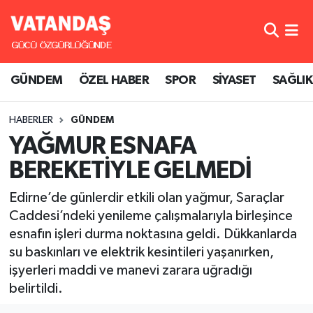
GÜNDEM
Hava Durumu
GÜNDEM
ÖZEL HABER
SPOR
SİYASET
SAĞLIK
ÖZEL HABER
Trafik Durumu
HABERLER
GÜNDEM
SPOR
Süper Lig Puan Durumu ve Fikstür
YAĞMUR ESNAFA
SİYASET
Tüm Manşetler
BEREKETİYLE GELMEDİ
SAĞLIK
Son Dakika Haberleri
Edirne’de günlerdir etkili olan yağmur, Saraçlar
Caddesi’ndeki yenileme çalışmalarıyla birleşince
Haber Arşivi
esnafın işleri durma noktasına geldi. Dükkanlarda
su baskınları ve elektrik kesintileri yaşanırken,
işyerleri maddi ve manevi zarara uğradığı
belirtildi.