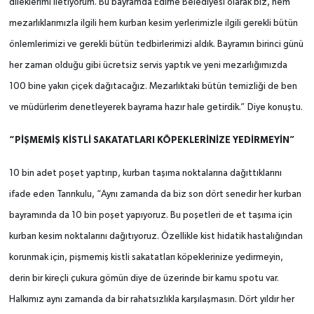
dileklerimi iletiyorum. Bu bayramda Edirne Belediyesi olarak biz, hem
mezarlıklarımızla ilgili hem kurban kesim yerlerimizle ilgili gerekli bütün
önlemlerimizi ve gerekli bütün tedbirlerimizi aldık. Bayramın birinci günü
her zaman olduğu gibi ücretsiz servis yaptık ve yeni mezarlığımızda
100 bine yakın çiçek dağıtacağız. Mezarlıktaki bütün temizliği de ben
ve müdürlerim denetleyerek bayrama hazır hale getirdik.” Diye konuştu.
“PİŞMEMİŞ KİSTLİ SAKATATLARI KÖPEKLERİNİZE YEDİRMEYİN”
10 bin adet poşet yaptırıp, kurban taşıma noktalarına dağıttıklarını
ifade eden Tanrıkulu, “Aynı zamanda da biz son dört senedir her kurban
bayramında da 10 bin poşet yapıyoruz. Bu poşetleri de et taşıma için
kurban kesim noktalarını dağıtıyoruz. Özellikle kist hidatik hastalığından
korunmak için, pişmemiş kistli sakatatları köpeklerinize yedirmeyin,
derin bir kireçli çukura gömün diye de üzerinde bir kamu spotu var.
Halkımız aynı zamanda da bir rahatsızlıkla karşılaşmasın. Dört yıldır her