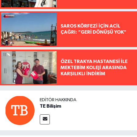
SAROS KÖRFEZİ İÇİN ACİL
ÇAĞRI: “GERİ DÖNÜŞÜ YOK"
ÖZEL TRAKYA HASTANESİ İLE
MEKTEBİM KOLEJİ ARASINDA
KARŞILIKLI İNDİRİM
EDITÖR HAKKINDA
TE Bilişim