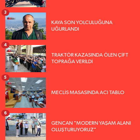
3
KAYA SON YOLCULUĞUNA
UĞURLANDI
4
TRAKTÖR KAZASINDA ÖLEN ÇİFT
TOPRAĞA VERİLDİ
5
MECLİS MASASINDA ACI TABLO
6
GENCAN "MODERN YAŞAM ALANI
OLUŞTURUYORUZ"