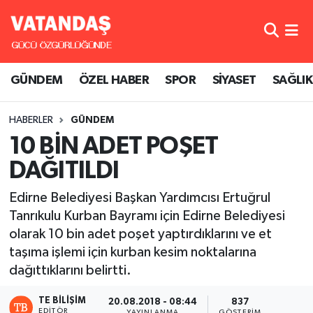
GÜNDEM
Hava Durumu
GÜNDEM
ÖZEL HABER
SPOR
SİYASET
SAĞLIK
ÖZEL HABER
Trafik Durumu
HABERLER
GÜNDEM
SPOR
Süper Lig Puan Durumu ve Fikstür
10 BİN ADET POŞET
SİYASET
Tüm Manşetler
DAĞITILDI
SAĞLIK
Son Dakika Haberleri
Edirne Belediyesi Başkan Yardımcısı Ertuğrul
Tanrıkulu Kurban Bayramı için Edirne Belediyesi
Haber Arşivi
olarak 10 bin adet poşet yaptırdıklarını ve et
taşıma işlemi için kurban kesim noktalarına
dağıttıklarını belirtti.
TE BILIŞIM
20.08.2018 - 08:44
837
EDITÖR
YAYINLANMA
GÖSTERIM