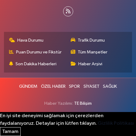
Hava Durumu
Trafik Durumu
Puan Durumu ve Fikstür
Tüm Manşetler
Son Dakika Haberleri
Haber Arşivi
GÜNDEM
ÖZEL HABER
SPOR
SİYASET
SAĞLIK
Haber Yazılımı:
TE Bilişim
En iyi site deneyimi sağlamak için çerezlerden
faydalanıyoruz. Detaylar için lütfen tıklayın.
Gizlilik Politikası
Tamam