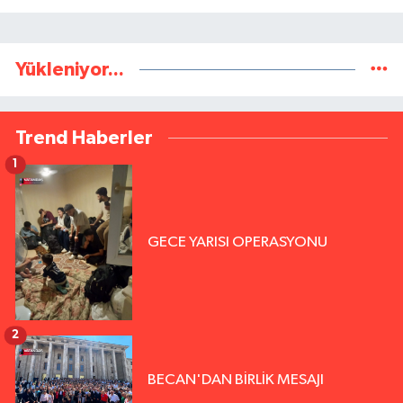
Yükleniyor...
Trend Haberler
1
GECE YARISI OPERASYONU
2
BECAN'DAN BİRLİK MESAJI