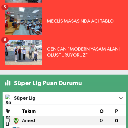
5
MECLİS MASASINDA ACI TABLO
6
GENCAN "MODERN YAŞAM ALANI
OLUŞTURUYORUZ"
Süper Lig Puan Durumu
Süper Lig
#
Takım
O
P
1
Amed
0
0