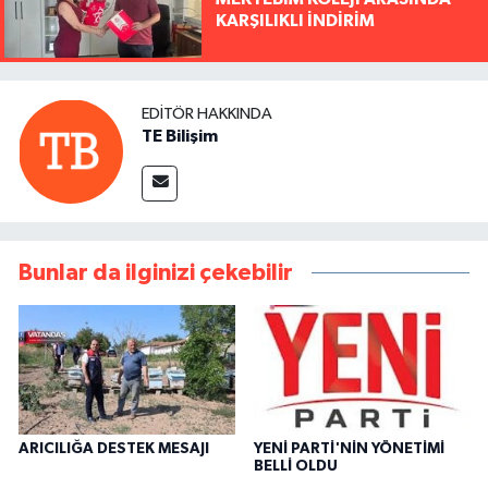
KARŞILIKLI İNDİRİM
EDITÖR HAKKINDA
TE Bilişim
Bunlar da ilginizi çekebilir
ARICILIĞA DESTEK MESAJI
YENİ PARTİ'NİN YÖNETİMİ
BELLİ OLDU