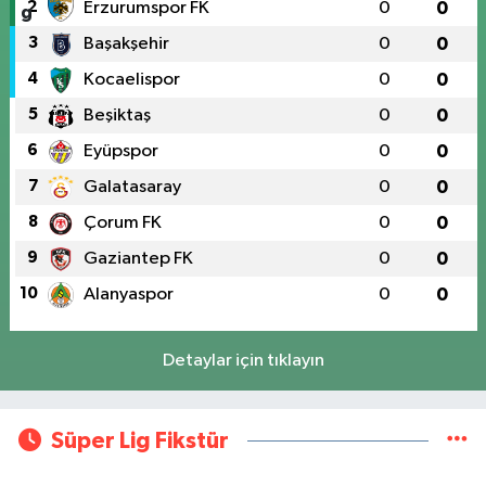
2
Erzurumspor FK
0
0
3
Başakşehir
0
0
4
Kocaelispor
0
0
5
Beşiktaş
0
0
6
Eyüpspor
0
0
7
Galatasaray
0
0
8
Çorum FK
0
0
9
Gaziantep FK
0
0
10
Alanyaspor
0
0
Detaylar için tıklayın
Süper Lig Fikstür