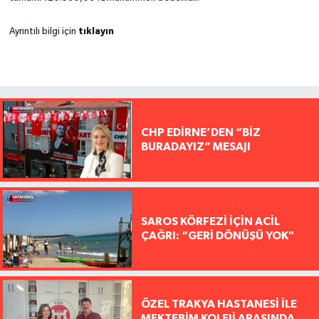
tıklayın
Ayrıntılı bilgi için
CHP EDİRNE’DEN “BİZ
BURADAYIZ” MESAJI
SAROS KÖRFEZİ İÇİN ACİL
ÇAĞRI: “GERİ DÖNÜŞÜ YOK"
ÖZEL TRAKYA HASTANESİ İLE
MEKTEBİM KOLEJİ ARASINDA