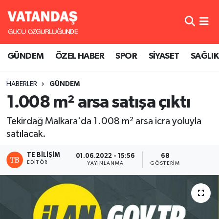
GÜNDEM
Hava Durumu
GÜNDEM
ÖZEL HABER
SPOR
SİYASET
SAĞLIK
ÖZEL HABER
Trafik Durumu
HABERLER
GÜNDEM
SPOR
Süper Lig Puan Durumu ve Fikstür
1.008 m² arsa satışa çıktı
SİYASET
Tüm Manşetler
Tekirdağ Malkara'da 1.008 m² arsa icra yoluyla
satılacak.
SAĞLIK
Son Dakika Haberleri
TE BILIŞIM
01.06.2022 - 15:56
68
Haber Arşivi
EDITÖR
YAYINLANMA
GÖSTERIM