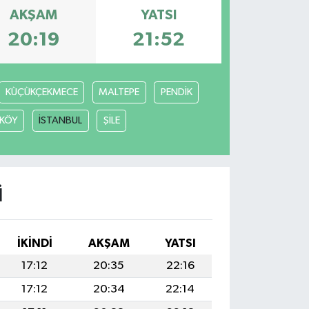
AKŞAM
YATSI
20:19
21:52
KÜÇÜKÇEKMECE
MALTEPE
PENDİK
KÖY
İSTANBUL
ŞİLE
I
İKINDI
AKŞAM
YATSI
17:12
20:35
22:16
17:12
20:34
22:14