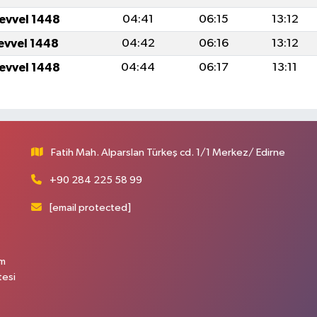
levvel 1448
04:41
06:15
13:12
levvel 1448
04:42
06:16
13:12
levvel 1448
04:44
06:17
13:11
Fatih Mah. Alparslan Türkeş cd. 1/1 Merkez/ Edirne
+90 284 225 58 99
[email protected]
üm
tesi