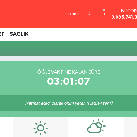
BITCOI
°
3.095.741,
DOLA
47,7436
ET
SAĞLIK
EURO
55,2510
STERLİ
64,4811
GRAM AL
6660.5
ÖĞLE VAKTINE KALAN SÜRE
BİST10
03:01:06
13.779
Nasihat edici olarak ölüm yeter. (Hadis-i şerif)