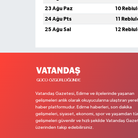
23 Ağu Paz
10 Rebiu
24 Ağu Pts
11 Rebiu
25 Ağu Sal
12 Rebiu
Vatandaş Gazetesi, Edirne ve ilçelerinde yaşanan
gelişmeleri anlık olarak okuyucularına ulaştıran yerel
haber platformudur. Edirne haberleri, son dakika
gelişmeleri, siyaset, ekonomi, spor ve yaşamdan t
gelişmeleri güvenilir ve hızlı şekilde Vatandaş Gaze
üzerinden takip edebilirsiniz.