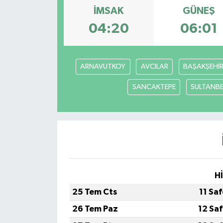
İMSAK
GÜNEŞ
04:20
06:01
ARNAVUTKOY
AVCILAR
BAŞAKŞEHİ
SANCAKTEPE
SULTANBE
H
25 Tem Cts
11 Sa
26 Tem Paz
12 Sa