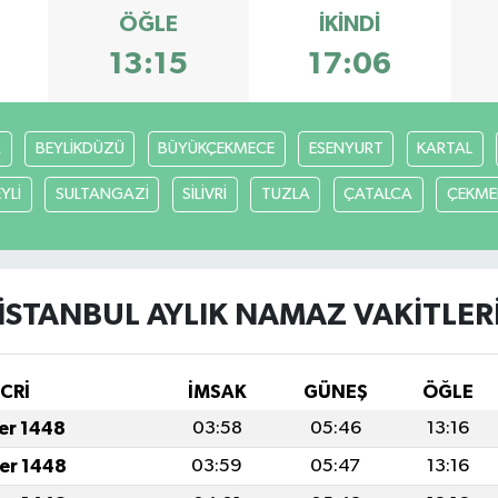
ÖĞLE
İKINDI
13:15
17:06
R
BEYLİKDÜZÜ
BÜYÜKÇEKMECE
ESENYURT
KARTAL
YLİ
SULTANGAZİ
SİLİVRİ
TUZLA
ÇATALCA
ÇEKME
İSTANBUL AYLIK NAMAZ VAKITLER
İCRİ
İMSAK
GÜNEŞ
ÖĞLE
fer 1448
03:58
05:46
13:16
fer 1448
03:59
05:47
13:16