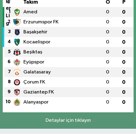
#
Takım
O
P
1
Amed
0
0
2
Erzurumspor FK
0
0
3
Başakşehir
0
0
4
Kocaelispor
0
0
5
Beşiktaş
0
0
6
Eyüpspor
0
0
7
Galatasaray
0
0
8
Çorum FK
0
0
9
Gaziantep FK
0
0
10
Alanyaspor
0
0
Detaylar için tıklayın