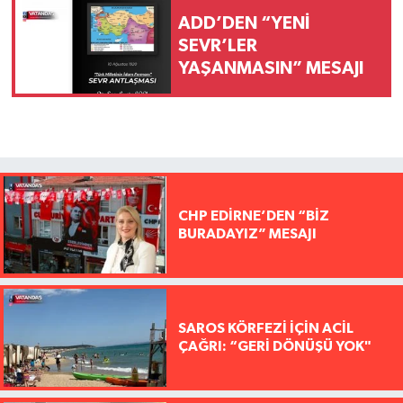
ADD’DEN “YENİ
SEVR’LER
YAŞANMASIN” MESAJI
CHP EDİRNE’DEN “BİZ
BURADAYIZ” MESAJI
SAROS KÖRFEZİ İÇİN ACİL
ÇAĞRI: “GERİ DÖNÜŞÜ YOK"