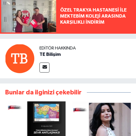
ÖZEL TRAKYA HASTANESİ İLE
MEKTEBİM KOLEJİ ARASINDA
KARŞILIKLI İNDİRİM
EDITÖR HAKKINDA
TE Bilişim
Bunlar da ilginizi çekebilir