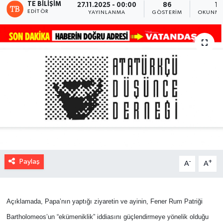
TE BILIŞIM
27.11.2025 - 00:00
86
1 
EDITÖR
YAYINLANMA
GÖSTERIM
OKUNMA
Paylaş
-
+
A
A
Açıklamada, Papa’nın yaptığı ziyaretin ve ayinin, Fener Rum Patriği
Bartholomeos’un “ekümeniklik” iddiasını güçlendirmeye yönelik olduğu