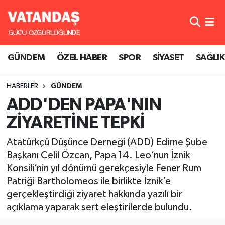
GÜNDEM
Hava Durumu
GÜNDEM
ÖZEL HABER
SPOR
SİYASET
SAĞLIK
ÖZEL HABER
Trafik Durumu
HABERLER
GÜNDEM
SPOR
Süper Lig Puan Durumu ve Fikstür
ADD'DEN PAPA'NIN
SİYASET
Tüm Manşetler
ZİYARETİNE TEPKİ
SAĞLIK
Son Dakika Haberleri
Atatürkçü Düşünce Derneği (ADD) Edirne Şube
Başkanı Celil Özcan, Papa 14. Leo’nun İznik
Haber Arşivi
Konsili’nin yıl dönümü gerekçesiyle Fener Rum
Patriği Bartholomeos ile birlikte İznik’e
gerçekleştirdiği ziyaret hakkında yazılı bir
açıklama yaparak sert eleştirilerde bulundu.