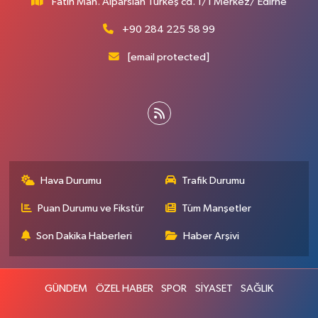
Fatih Mah. Alparslan Türkeş cd. 1/1 Merkez/ Edirne
+90 284 225 58 99
[email protected]
Hava Durumu
Trafik Durumu
Puan Durumu ve Fikstür
Tüm Manşetler
Son Dakika Haberleri
Haber Arşivi
GÜNDEM
ÖZEL HABER
SPOR
SİYASET
SAĞLIK