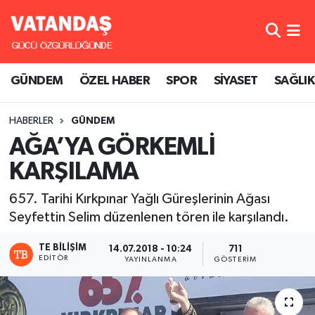
GÜNDEM
Hava Durumu
GÜNDEM
ÖZEL HABER
SPOR
SİYASET
SAĞLIK
ÖZEL HABER
Trafik Durumu
HABERLER
GÜNDEM
SPOR
Süper Lig Puan Durumu ve Fikstür
AĞA’YA GÖRKEMLİ
SİYASET
Tüm Manşetler
KARŞILAMA
SAĞLIK
Son Dakika Haberleri
657. Tarihi Kırkpınar Yağlı Güreşlerinin Ağası
Seyfettin Selim düzenlenen tören ile karşılandı.
Haber Arşivi
TE BILIŞIM
14.07.2018 - 10:24
711
EDITÖR
YAYINLANMA
GÖSTERIM