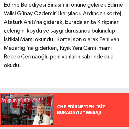
Edirne Belediyesi Binası’nın önüne gelerek Edirne
Valisi Günay Özdemir’i karşıladı. Ardından kortej
Atatürk Anıtı’na giderek, burada anıta Kırkpınar
çelengini koydu ve saygı duruşunda bulunulup
İstiklal Marşı okundu. Kortej son olarak Pehlivan
Mezarlığı’na giderken, Kıyık Yeni Cami İmamı
Recep Çermaoğlu pehlivanların kabrinde dua
okudu.
CHP EDİRNE’DEN “BİZ
BURADAYIZ” MESAJI