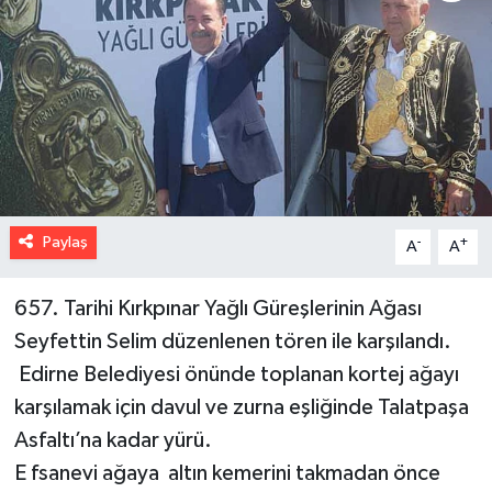
Paylaş
-
+
A
A
657. Tarihi Kırkpınar Yağlı Güreşlerinin Ağası
Seyfettin Selim düzenlenen tören ile karşılandı.
Edirne Belediyesi önünde toplanan kortej ağayı
karşılamak için davul ve zurna eşliğinde Talatpaşa
Asfaltı’na kadar yürü.
E fsanevi ağaya altın kemerini takmadan önce