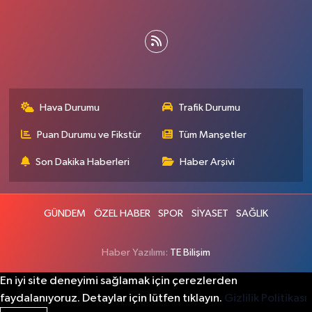
Hava Durumu
Trafik Durumu
Puan Durumu ve Fikstür
Tüm Manşetler
Son Dakika Haberleri
Haber Arşivi
GÜNDEM
ÖZEL HABER
SPOR
SİYASET
SAĞLIK
Haber Yazılımı:
TE Bilişim
En iyi site deneyimi sağlamak için çerezlerden
faydalanıyoruz. Detaylar için lütfen tıklayın.
Gizlilik Politikası