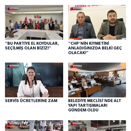
“BU PARTİYE EL KOYDULAR,
“CHP’NİN KIYMETİNİ
SEÇİLMİŞ OLAN BİZİZ!”
ANLADIĞINIZDA BELKİ GEÇ
OLACAK!”
SERVİS ÜCRETLERİNE ZAM
BELEDİYE MECLİSİ'NDE ALT
YAPI TARTIŞMALARI
GÜNDEM OLDU