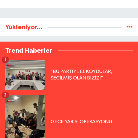
Yükleniyor...
Trend Haberler
1
“BU PARTİYE EL KOYDULAR,
SEÇİLMİŞ OLAN BİZİZ!”
2
GECE YARISI OPERASYONU