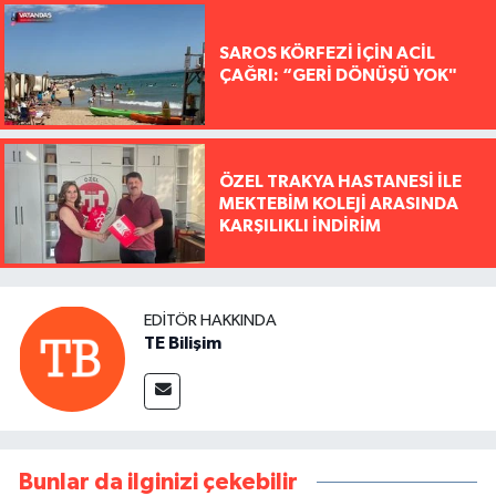
SAROS KÖRFEZİ İÇİN ACİL
ÇAĞRI: “GERİ DÖNÜŞÜ YOK"
ÖZEL TRAKYA HASTANESİ İLE
MEKTEBİM KOLEJİ ARASINDA
KARŞILIKLI İNDİRİM
EDITÖR HAKKINDA
TE Bilişim
Bunlar da ilginizi çekebilir