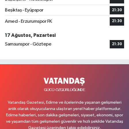
Beşiktaş - Eyüpspor
21:30
Amed - Erzurumspor FK
21:30
17 Ağustos, Pazartesi
Samsunspor - Göztepe
21:30
Vatandaş Gazetesi, Edirne ve ilçelerinde yaşanan gelişmeleri
anlık olarak okuyucularına ulaştıran yerel haber platformudur.
Edirne haberleri, son dakika gelişmeleri, siyaset, ekonomi, spor
ve yaşamdan tüm gelişmeleri güvenilir ve hızlı şekilde Vatandaş
Gazetesi üzerinden takip edebilirsiniz.