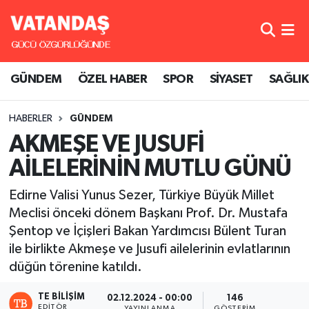
GÜNDEM
Hava Durumu
GÜNDEM
ÖZEL HABER
SPOR
SİYASET
SAĞLIK
ÖZEL HABER
Trafik Durumu
HABERLER
GÜNDEM
SPOR
Süper Lig Puan Durumu ve Fikstür
AKMEŞE VE JUSUFİ
SİYASET
Tüm Manşetler
AİLELERİNİN MUTLU GÜNÜ
SAĞLIK
Son Dakika Haberleri
Edirne Valisi Yunus Sezer, Türkiye Büyük Millet
Meclisi önceki dönem Başkanı Prof. Dr. Mustafa
Haber Arşivi
Şentop ve İçişleri Bakan Yardımcısı Bülent Turan
ile birlikte Akmeşe ve Jusufi ailelerinin evlatlarının
düğün törenine katıldı.
TE BILIŞIM
02.12.2024 - 00:00
146
EDITÖR
YAYINLANMA
GÖSTERIM