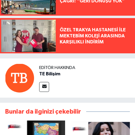
ÇAĞRI: “GERİ DÖNÜŞÜ YOK"
ÖZEL TRAKYA HASTANESİ İLE
MEKTEBİM KOLEJİ ARASINDA
KARŞILIKLI İNDİRİM
EDITÖR HAKKINDA
TE Bilişim
Bunlar da ilginizi çekebilir