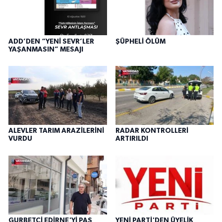
ADD’DEN “YENİ SEVR’LER
ŞÜPHELİ ÖLÜM
YAŞANMASIN” MESAJI
ALEVLER TARIM ARAZİLERİNİ
RADAR KONTROLLERİ
VURDU
ARTIRILDI
GURBETÇİ EDİRNE'Yİ PAS
YENİ PARTİ'DEN ÜYELİK