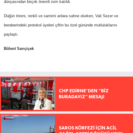
dünyasından birçok önemli isim katıldı.
Düğün töreni, renkli ve samimi anlara sahne olurken, Vali Sezer ve
beraberindeki protokol üyeleri çiftin bu özel gününde mutluluklarını
paylaştı.
Bülent Sarıçiçek
CHP EDİRNE’DEN “BİZ
BURADAYIZ” MESAJI
SAROS KÖRFEZİ İÇİN ACİL