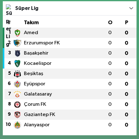
Süper Lig
#
Takım
O
P
1
Amed
0
0
2
Erzurumspor FK
0
0
3
Başakşehir
0
0
4
Kocaelispor
0
0
5
Beşiktaş
0
0
6
Eyüpspor
0
0
7
Galatasaray
0
0
8
Çorum FK
0
0
9
Gaziantep FK
0
0
10
Alanyaspor
0
0