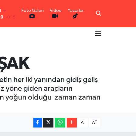
N
Foto Galeri
Video
Yazarlar
30
-0.15
R
0.18
0.32
N
0.38
TIN
VŞAK
5
0
0
-14
in her iki yanından gidiş geliş
iz yöne giden araçların
ğinin yoğun olduğu zaman zaman
-
+
A
A