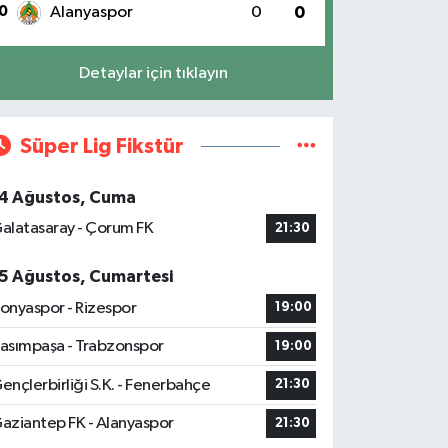
0
Alanyaspor
0
0
Detaylar için tıklayın
Süper Lig Fikstür
4 Ağustos, Cuma
alatasaray - Çorum FK
21:30
5 Ağustos, Cumartesi
onyaspor - Rizespor
19:00
asımpaşa - Trabzonspor
19:00
ençlerbirliği S.K. - Fenerbahçe
21:30
aziantep FK - Alanyaspor
21:30