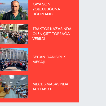
KAYA SON
YOLCULUĞUNA
UĞURLANDI
TRAKTÖR KAZASINDA
ÖLEN ÇİFT TOPRAĞA
VERİLDİ
BECAN'DAN BİRLİK
MESAJI
MECLİS MASASINDA
ACI TABLO