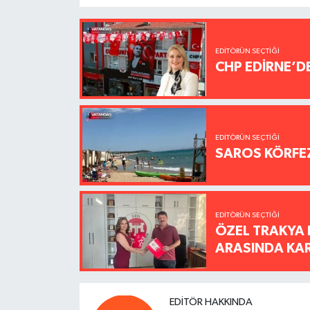
EDITÖRÜN SEÇTIĞI
CHP EDİRNE’D
EDITÖRÜN SEÇTIĞI
SAROS KÖRFEZ
EDITÖRÜN SEÇTIĞI
ÖZEL TRAKYA 
ARASINDA KARŞ
EDITÖR HAKKINDA