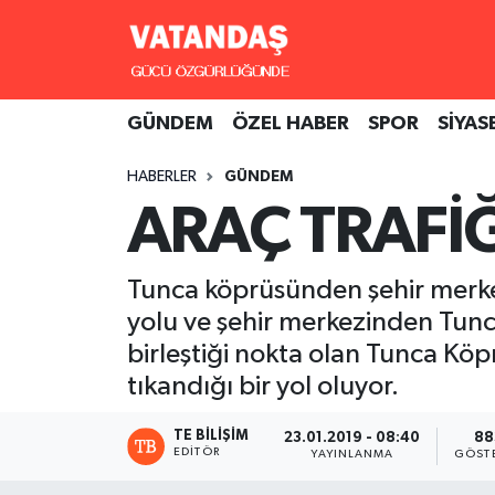
GÜNDEM
Hava Durumu
GÜNDEM
ÖZEL HABER
SPOR
SİYAS
ÖZEL HABER
Trafik Durumu
HABERLER
GÜNDEM
SPOR
Süper Lig Puan Durumu ve Fikstür
ARAÇ TRAFİ
SİYASET
Tüm Manşetler
Tunca köprüsünden şehir merkezi
SAĞLIK
Son Dakika Haberleri
yolu ve şehir merkezinden Tunca
birleştiği nokta olan Tunca K
Haber Arşivi
tıkandığı bir yol oluyor.
TE BILIŞIM
23.01.2019 - 08:40
88
EDITÖR
YAYINLANMA
GÖST