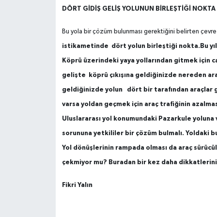
DÖRT GİDİŞ GELİŞ YOLUNUN BİRLEŞTİĞİ NOKTA
Bu yola bir çözüm bulunması gerektiğini belirten çevre 
istikametinde dört yolun birleştiği nokta.Bu yıl
Köprü üzerindeki yaya yollarından gitmek için 
gelişte köprü çıkışına geldiğinizde nereden ar
geldiğinizde yolun dört bir tarafından araçlar 
varsa yoldan geçmek için araç trafiğinin azalma
Uluslararası yol konumundaki Pazarkule yoluna v
sorununa yetkililer bir çözüm bulmalı. Yoldaki bu
Yol dönüşlerinin rampada olması da araç sürücüler
çekmiyor mu? Buradan bir kez daha dikkatlerin
Fikri Yalın