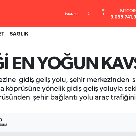
BITCOI
3.095.741,
°
DOLA
47,7436
EURO
ET
SAĞLIK
55,2510
STERLİ
64,4811
GRAM AL
Ğİ EN YOĞUN KA
6660.5
BİST10
13.779
ne gidiş geliş yolu, şehir merkezinden set
 köprüsüne yönelik gidiş geliş yoluyla sek
öprüsünden şehir bağlantı yolu araç trafi
3
ERIM