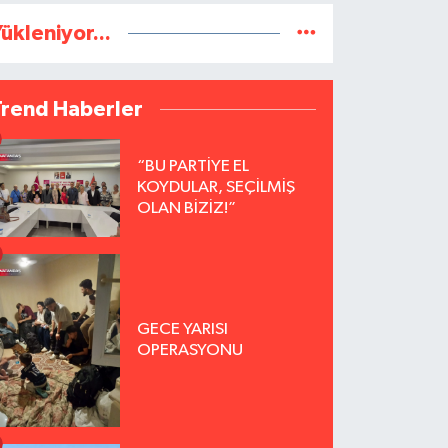
ükleniyor...
Trend Haberler
“BU PARTİYE EL
KOYDULAR, SEÇİLMİŞ
OLAN BİZİZ!”
GECE YARISI
OPERASYONU