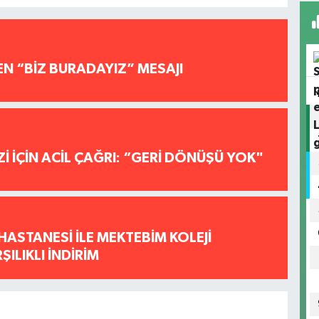
EN “BİZ BURADAYIZ” MESAJI
İ İÇİN ACİL ÇAĞRI: “GERİ DÖNÜŞÜ YOK"
HASTANESİ İLE MEKTEBİM KOLEJİ
ILIKLI İNDİRİM