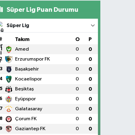
Süper Lig Puan Durumu
Süper Lig
#
Takım
O
P
1
Amed
0
0
2
Erzurumspor FK
0
0
3
Başakşehir
0
0
4
Kocaelispor
0
0
5
Beşiktaş
0
0
6
Eyüpspor
0
0
7
Galatasaray
0
0
8
Çorum FK
0
0
9
Gaziantep FK
0
0