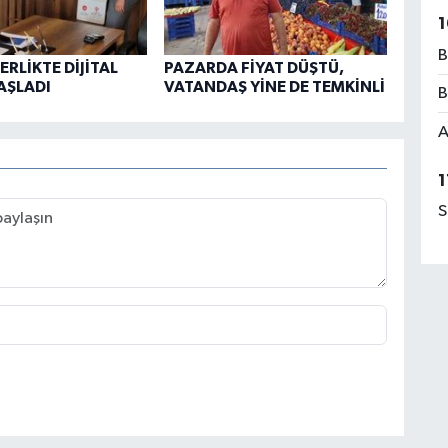
1
B
RLİKTE DİJİTAL
PAZARDA FİYAT DÜŞTÜ,
AŞLADI
VATANDAŞ YİNE DE TEMKİNLİ
B
A
1
S