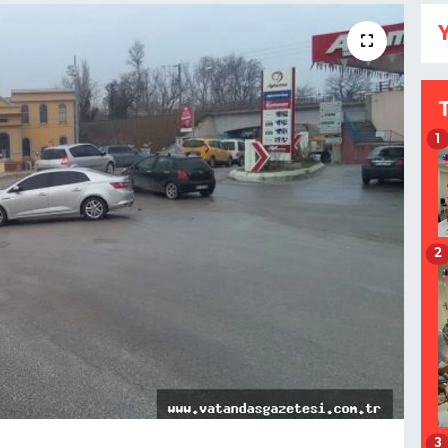
Y
1
2
3