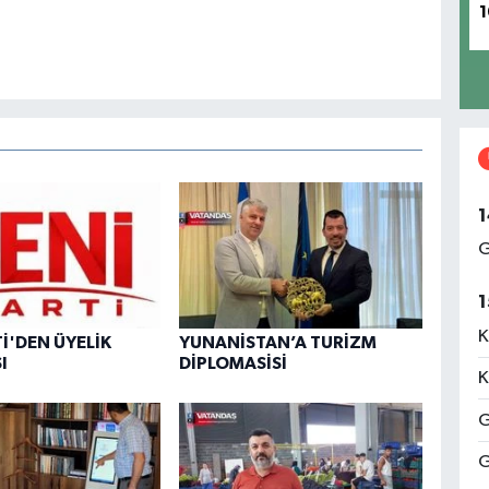
1
1
G
1
K
Tİ'DEN ÜYELİK
YUNANİSTAN’A TURİZM
I
DİPLOMASİSİ
K
G
G