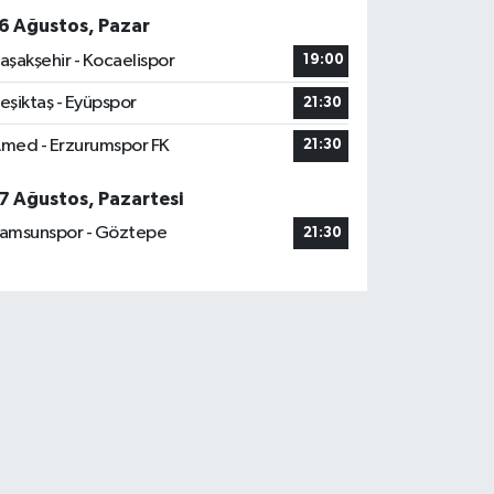
6 Ağustos, Pazar
aşakşehir - Kocaelispor
19:00
eşiktaş - Eyüpspor
21:30
med - Erzurumspor FK
21:30
7 Ağustos, Pazartesi
amsunspor - Göztepe
21:30