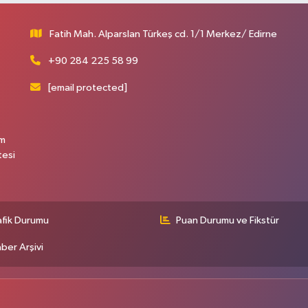
Fatih Mah. Alparslan Türkeş cd. 1/1 Merkez/ Edirne
+90 284 225 58 99
[email protected]
üm
tesi
afik Durumu
Puan Durumu ve Fikstür
ber Arşivi