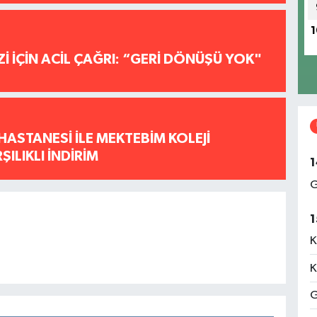
1
İ İÇİN ACİL ÇAĞRI: “GERİ DÖNÜŞÜ YOK"
HASTANESİ İLE MEKTEBİM KOLEJİ
ILIKLI İNDİRİM
1
G
1
K
K
G