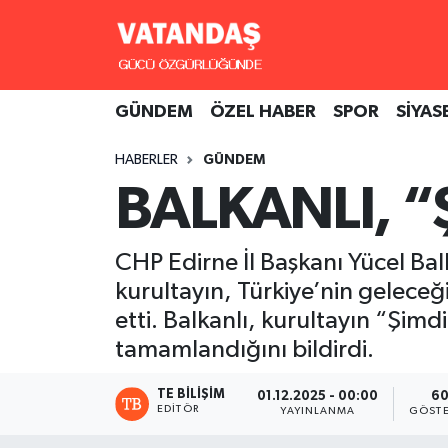
GÜNDEM
Hava Durumu
GÜNDEM
ÖZEL HABER
SPOR
SİYAS
ÖZEL HABER
Trafik Durumu
HABERLER
GÜNDEM
SPOR
Süper Lig Puan Durumu ve Fikstür
BALKANLI, “
SİYASET
Tüm Manşetler
CHP Edirne İl Başkanı Yücel Balka
SAĞLIK
Son Dakika Haberleri
kurultayın, Türkiye’nin geleceğ
etti. Balkanlı, kurultayın “Şimd
Haber Arşivi
tamamlandığını bildirdi.
TE BILIŞIM
01.12.2025 - 00:00
6
EDITÖR
YAYINLANMA
GÖSTE