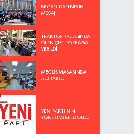
BECAN'DAN BİRLİK
MESAJI
TRAKTÖR KAZASINDA
ÖLEN ÇİFT TOPRAĞA
VERİLDİ
MECLİS MASASINDA
ACI TABLO
YENİ PARTİ'NİN
YÖNETİMİ BELLİ OLDU