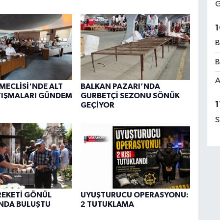
G
1
B
B
A
 MECLİSİ'NDE ALT
BALKAN PAZARI’NDA
TIŞMALARI GÜNDEM
GURBETÇİ SEZONU SÖNÜK
1
GEÇİYOR
S
REKETİ GÖNÜL
UYUŞTURUCU OPERASYONU:
NDA BULUŞTU
2 TUTUKLAMA