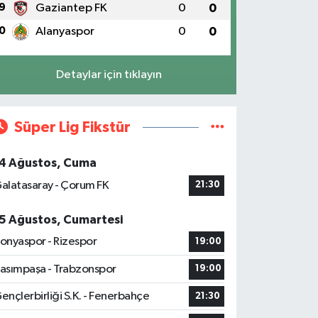
9
Gaziantep FK
0
0
0
Alanyaspor
0
0
Detaylar için tıklayın
Süper Lig Fikstür
4 Ağustos, Cuma
alatasaray - Çorum FK
21:30
5 Ağustos, Cumartesi
onyaspor - Rizespor
19:00
asımpaşa - Trabzonspor
19:00
ençlerbirliği S.K. - Fenerbahçe
21:30