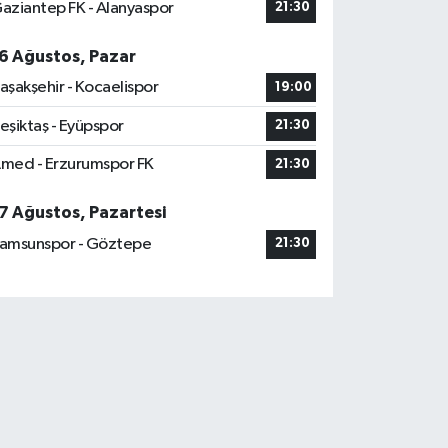
aziantep FK - Alanyaspor
21:30
6 Ağustos, Pazar
aşakşehir - Kocaelispor
19:00
eşiktaş - Eyüpspor
21:30
med - Erzurumspor FK
21:30
7 Ağustos, Pazartesi
amsunspor - Göztepe
21:30