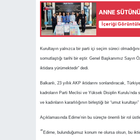
ANNE SÜTÜNÜ
İçeriği Görüntül
Kurultayın yalnızca bir parti içi seçim süreci olmadığın
somutlaştığı tarihi bir eştir. Genel Başkanımız Sayın Özg
iktidara yürümektedir” dedi.
Balkanlı, 23 yıllık AKP iktidarını sonlandıracak, Türk
kadroların Parti Meclisi ve Yüksek Disiplin Kurulu’nda seç
ve kadınların kararlılığının birleştiği bir “umut kurultayı
Açıklamasında Edirne’nin bu süreçte önemli bir rol üstle
“
Edirne, bulunduğumuz konum ne olursa olsun, bu iktid