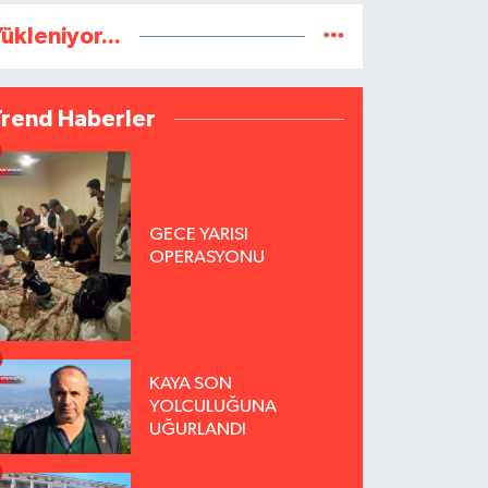
ükleniyor...
Trend Haberler
GECE YARISI
OPERASYONU
KAYA SON
YOLCULUĞUNA
UĞURLANDI