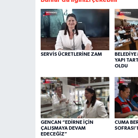
SERVİS ÜCRETLERİNE ZAM
BELEDİYE
YAPI TAR
OLDU
GENCAN “EDİRNE İÇİN
CUMA BE
ÇALIŞMAYA DEVAM
SOFRASI’
EDECEĞİZ”