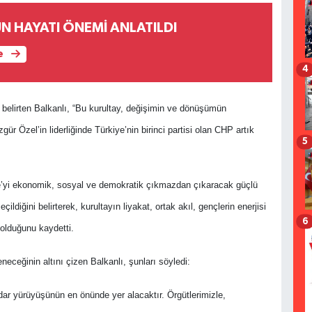
N HAYATI ÖNEMİ ANLATILDI
e
4
ı belirten Balkanlı, “Bu kurultay, değişimin ve dönüşümün
ür Özel’in liderliğinde Türkiye’nin birinci partisi olan CHP artık
5
iye’yi ekonomik, sosyal ve demokratik çıkmazdan çıkaracak güçlü
ildiğini belirterek, kurultayın liyakat, ortak akıl, gençlerin enerjisi
6
” olduğunu kaydetti.
neceğinin altını çizen Balkanlı, şunları söyledi:
ar yürüyüşünün en önünde yer alacaktır. Örgütlerimizle,