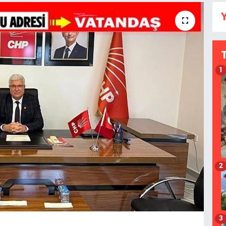
Y
1
2
3