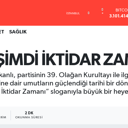
BITCO
°
3.101.41
DOL
47,743
ET
SAĞLIK
EUR
55,251
STERL
64,481
ŞİMDİ İKTİDAR Z
GRAM A
6660.5
BİST1
nlı, partisinin 39. Olağan Kurultayı ile ilg
13.77
ine dair umutların güçlendiği tarihi bir d
i İktidar Zamanı” sloganıyla büyük bir heye
0
2 DK
RIM
OKUNMA SÜRESI