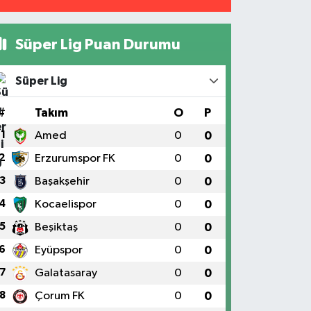
Süper Lig Puan Durumu
Süper Lig
#
Takım
O
P
1
Amed
0
0
2
Erzurumspor FK
0
0
3
Başakşehir
0
0
4
Kocaelispor
0
0
5
Beşiktaş
0
0
6
Eyüpspor
0
0
7
Galatasaray
0
0
8
Çorum FK
0
0