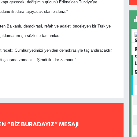
pı kapı gezecek; değişimin gücünü Edirne’den Türkiye’ye
udunu iktidara taşıyacak olan bizleriz.”
irten Balkanlı, demokrasi, refah ve adaleti önceleyen bir Türkiye
çıklamasını şu sözlerle tamamladı:
 getirecek; Cumhuriyetimizi yeniden demokrasiyle taçlandıracaktır.
mdi çalışma zamanı… Şimdi iktidar zamanı!”
EN “BİZ BURADAYIZ” MESAJI