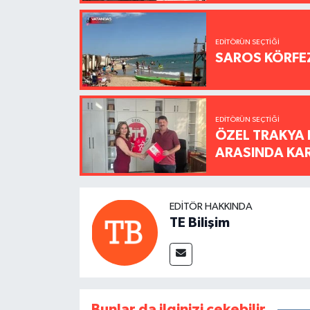
EDITÖRÜN SEÇTIĞI
SAROS KÖRFEZ
EDITÖRÜN SEÇTIĞI
ÖZEL TRAKYA 
ARASINDA KARŞ
EDITÖR HAKKINDA
TE Bilişim
Bunlar da ilginizi çekebilir