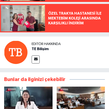
ÖZEL TRAKYA HASTANESİ İLE
MEKTEBİM KOLEJİ ARASINDA
KARŞILIKLI İNDİRİM
EDITÖR HAKKINDA
TE Bilişim
Bunlar da ilginizi çekebilir