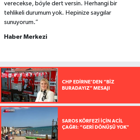
verecekse, böyle dert versin. Herhangi bir
tehlikeli durumum yok. Hepinize saygılar
sunuyorum.”
Haber Merkezi
CHP EDİRNE’DEN “BİZ
BURADAYIZ” MESAJI
SAROS KÖRFEZİ İÇİN ACİL
ÇAĞRI: “GERİ DÖNÜŞÜ YOK"