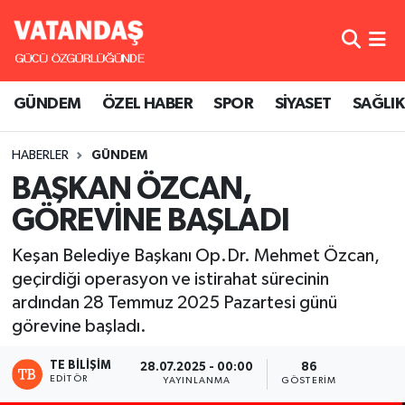
GÜNDEM
Hava Durumu
GÜNDEM
ÖZEL HABER
SPOR
SİYASET
SAĞLIK
ÖZEL HABER
Trafik Durumu
HABERLER
GÜNDEM
SPOR
Süper Lig Puan Durumu ve Fikstür
BAŞKAN ÖZCAN,
SİYASET
Tüm Manşetler
GÖREVİNE BAŞLADI
SAĞLIK
Son Dakika Haberleri
Keşan Belediye Başkanı Op.Dr. Mehmet Özcan,
geçirdiği operasyon ve istirahat sürecinin
Haber Arşivi
ardından 28 Temmuz 2025 Pazartesi günü
görevine başladı.
TE BILIŞIM
28.07.2025 - 00:00
86
EDITÖR
YAYINLANMA
GÖSTERIM