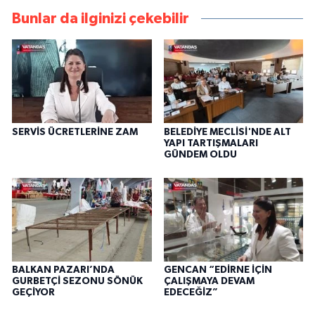
Bunlar da ilginizi çekebilir
SERVİS ÜCRETLERİNE ZAM
BELEDİYE MECLİSİ'NDE ALT
YAPI TARTIŞMALARI
GÜNDEM OLDU
BALKAN PAZARI’NDA
GENCAN “EDİRNE İÇİN
GURBETÇİ SEZONU SÖNÜK
ÇALIŞMAYA DEVAM
GEÇİYOR
EDECEĞİZ”