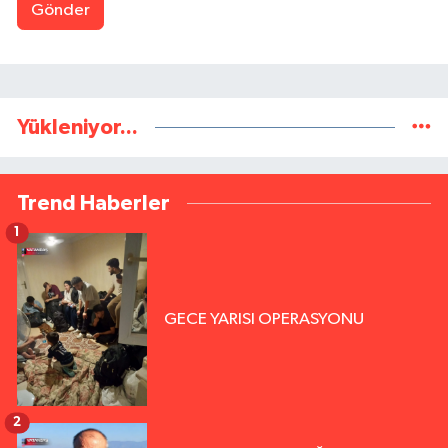
Gönder
Yükleniyor...
Trend Haberler
1
GECE YARISI OPERASYONU
2