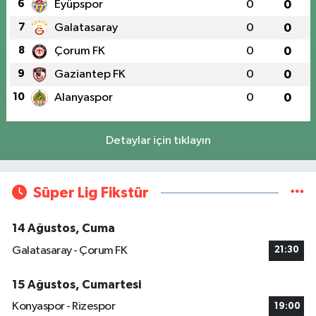
6
Eyüpspor
0
0
7
Galatasaray
0
0
8
Çorum FK
0
0
9
Gaziantep FK
0
0
10
Alanyaspor
0
0
Detaylar için tıklayın
Süper Lig Fikstür
14 Ağustos, Cuma
Galatasaray - Çorum FK
21:30
15 Ağustos, Cumartesi
Konyaspor - Rizespor
19:00