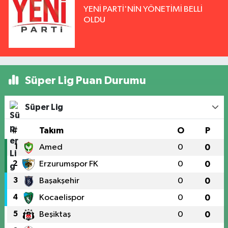
YENİ PARTİ'NİN YÖNETİMİ BELLİ
OLDU
Süper Lig Puan Durumu
Süper Lig
#
Takım
O
P
1
Amed
0
0
2
Erzurumspor FK
0
0
3
Başakşehir
0
0
4
Kocaelispor
0
0
5
Beşiktaş
0
0