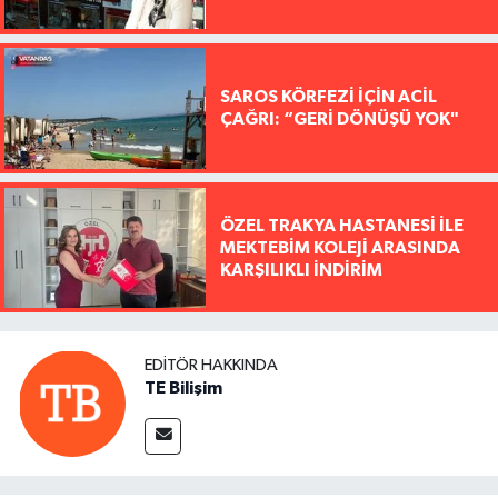
SAROS KÖRFEZİ İÇİN ACİL
ÇAĞRI: “GERİ DÖNÜŞÜ YOK"
ÖZEL TRAKYA HASTANESİ İLE
MEKTEBİM KOLEJİ ARASINDA
KARŞILIKLI İNDİRİM
EDITÖR HAKKINDA
TE Bilişim