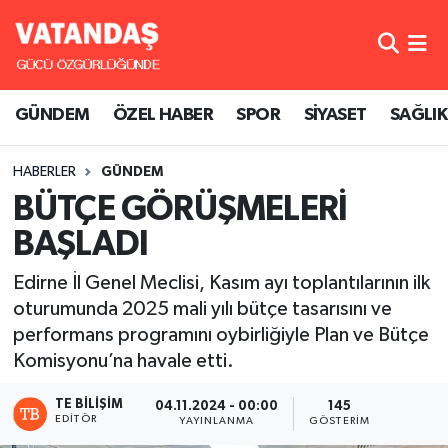
GÜNDEM
Hava Durumu
GÜNDEM
ÖZEL HABER
SPOR
SİYASET
SAĞLIK
ÖZEL HABER
Trafik Durumu
HABERLER
GÜNDEM
SPOR
Süper Lig Puan Durumu ve Fikstür
BÜTÇE GÖRÜŞMELERİ
SİYASET
Tüm Manşetler
BAŞLADI
SAĞLIK
Son Dakika Haberleri
Edirne İl Genel Meclisi, Kasım ayı toplantılarının ilk
oturumunda 2025 mali yılı bütçe tasarısını ve
Haber Arşivi
performans programını oybirliğiyle Plan ve Bütçe
Komisyonu’na havale etti.
TE BILIŞIM
04.11.2024 - 00:00
145
EDITÖR
YAYINLANMA
GÖSTERIM