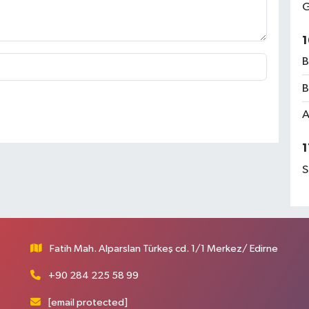
G
1
B
B
A
1
S
Fatih Mah. Alparslan Türkeş cd. 1/1 Merkez/ Edirne
+90 284 225 58 99
[email protected]