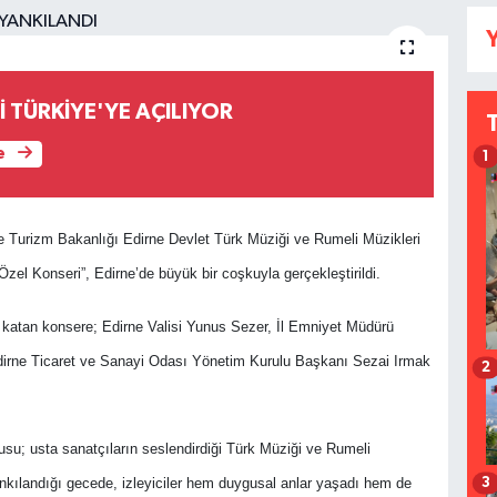
Y
İ TÜRKİYE'YE AÇILIYOR
e
1
e Turizm Bakanlığı Edirne Devlet Türk Müziği ve Rumeli Müzikleri
el Konseri”, Edirne’de büyük bir coşkuyla gerçekleştirildi.
ş katan konsere; Edirne Valisi Yunus Sezer, İl Emniyet Müdürü
 Edirne Ticaret ve Sanayi Odası Yönetim Kurulu Başkanı Sezai Irmak
2
su; usta sanatçıların seslendirdiği Türk Müziği ve Rumeli
yankılandığı gecede, izleyiciler hem duygusal anlar yaşadı hem de
3