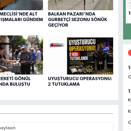
1
 MECLİSİ'NDE ALT
BALKAN PAZARI’NDA
TIŞMALARI GÜNDEM
GURBETÇİ SEZONU SÖNÜK
GEÇİYOR
1
G
REKETİ GÖNÜL
UYUŞTURUCU OPERASYONU:
NDA BULUŞTU
2 TUTUKLAMA
1
K
K
G