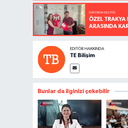
EDITÖRÜN SEÇTIĞI
ÖZEL TRAKYA 
ARASINDA KARŞ
EDITÖR HAKKINDA
TE Bilişim
Bunlar da ilginizi çekebilir