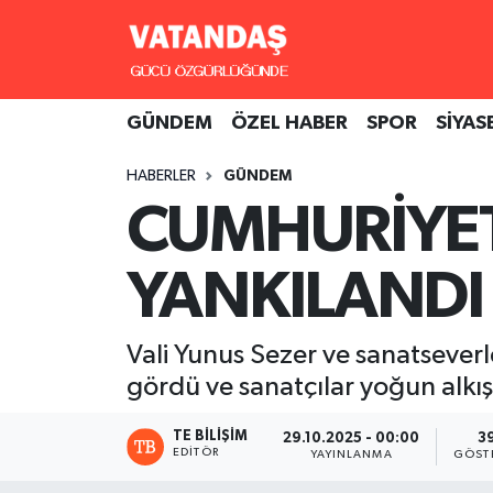
GÜNDEM
Hava Durumu
GÜNDEM
ÖZEL HABER
SPOR
SİYAS
ÖZEL HABER
Trafik Durumu
HABERLER
GÜNDEM
SPOR
Süper Lig Puan Durumu ve Fikstür
CUMHURİYET
SİYASET
Tüm Manşetler
YANKILANDI
SAĞLIK
Son Dakika Haberleri
Vali Yunus Sezer ve sanatsever
Haber Arşivi
gördü ve sanatçılar yoğun alkış 
TE BILIŞIM
29.10.2025 - 00:00
3
EDITÖR
YAYINLANMA
GÖST