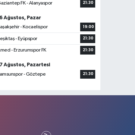
aziantep FK - Alanyaspor
21:30
6 Ağustos, Pazar
aşakşehir - Kocaelispor
19:00
eşiktaş - Eyüpspor
21:30
med - Erzurumspor FK
21:30
7 Ağustos, Pazartesi
amsunspor - Göztepe
21:30