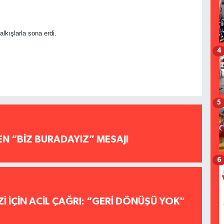
alkışlarla sona erdi.
4
5
EN “BİZ BURADAYIZ” MESAJI
6
İ İÇİN ACİL ÇAĞRI: “GERİ DÖNÜŞÜ YOK"