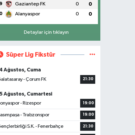
9
Gaziantep FK
0
0
0
Alanyaspor
0
0
Detaylar için tıklayın
Süper Lig Fikstür
4 Ağustos, Cuma
alatasaray - Çorum FK
21:30
5 Ağustos, Cumartesi
onyaspor - Rizespor
19:00
asımpaşa - Trabzonspor
19:00
ençlerbirliği S.K. - Fenerbahçe
21:30