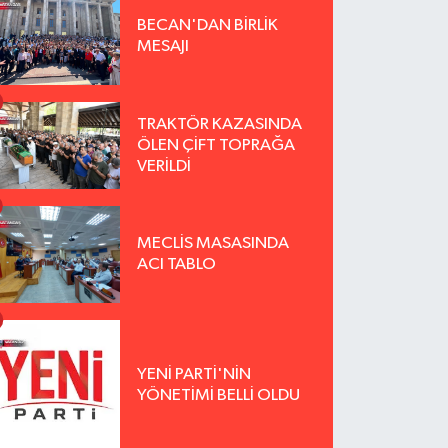
BECAN'DAN BİRLİK
MESAJI
TRAKTÖR KAZASINDA
ÖLEN ÇİFT TOPRAĞA
VERİLDİ
MECLİS MASASINDA
ACI TABLO
YENİ PARTİ'NİN
YÖNETİMİ BELLİ OLDU