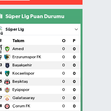
Süper Lig Puan Durumu
Süper Lig
#
Takım
O
P
1
Amed
0
0
2
Erzurumspor FK
0
0
3
Başakşehir
0
0
4
Kocaelispor
0
0
5
Beşiktaş
0
0
6
Eyüpspor
0
0
7
Galatasaray
0
0
8
Çorum FK
0
0