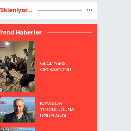
ükleniyor...
Trend Haberler
GECE YARISI
OPERASYONU
KAYA SON
YOLCULUĞUNA
UĞURLANDI