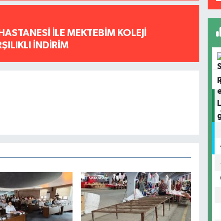
HASTANESİ İLE MEKTEBİM KOLEJİ
ILIKLI İNDİRİM