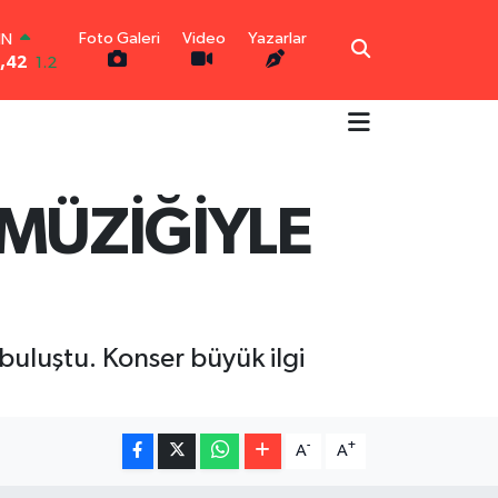
Foto Galeri
Video
Yazarlar
IN
3,42
1.2
R
6
0.17
O
2
0.27
İN
6
0.35
MÜZİĞİYLE
LTIN
9
2.12
00
3
-19
buluştu. Konser büyük ilgi
-
+
A
A