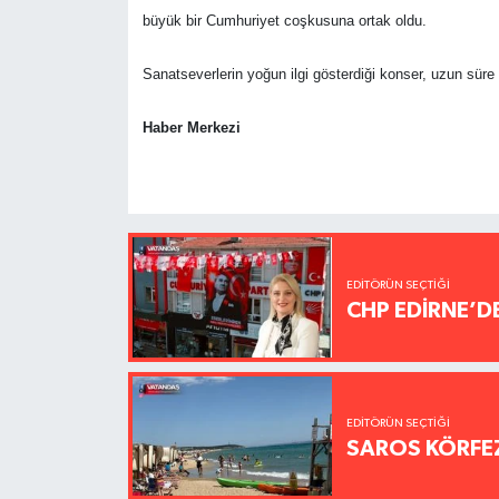
büyük bir Cumhuriyet coşkusuna ortak oldu.
Sanatseverlerin yoğun ilgi gösterdiği konser, uzun süre 
Haber Merkezi
EDITÖRÜN SEÇTIĞI
CHP EDİRNE’D
EDITÖRÜN SEÇTIĞI
SAROS KÖRFEZ