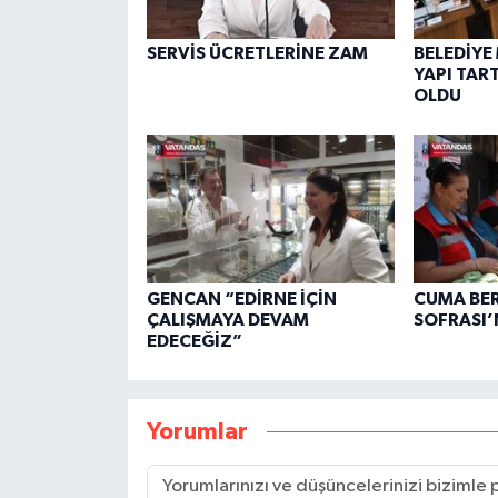
SERVİS ÜCRETLERİNE ZAM
BELEDİYE
YAPI TAR
OLDU
GENCAN “EDİRNE İÇİN
CUMA BE
ÇALIŞMAYA DEVAM
SOFRASI’
EDECEĞİZ”
Yorumlar