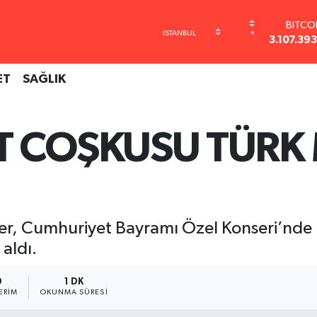
BITCO
°
3.107.39
DOLA
47,710
ET
SAĞLIK
EUR
55,165
STERL
64,404
 COŞKUSU TÜRK 
GRAM A
6618.4
BİST1
13.77
ler, Cumhuriyet Bayramı Özel Konseri’nde 
aldı.
9
1 DK
ERIM
OKUNMA SÜRESI