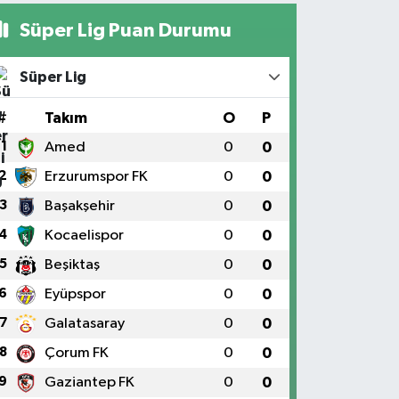
Süper Lig Puan Durumu
Süper Lig
#
Takım
O
P
1
Amed
0
0
2
Erzurumspor FK
0
0
3
Başakşehir
0
0
4
Kocaelispor
0
0
5
Beşiktaş
0
0
6
Eyüpspor
0
0
7
Galatasaray
0
0
8
Çorum FK
0
0
9
Gaziantep FK
0
0