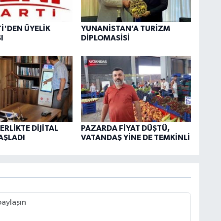
Tİ'DEN ÜYELİK
YUNANİSTAN’A TURİZM
I
DİPLOMASİSİ
RLİKTE DİJİTAL
PAZARDA FİYAT DÜŞTÜ,
AŞLADI
VATANDAŞ YİNE DE TEMKİNLİ