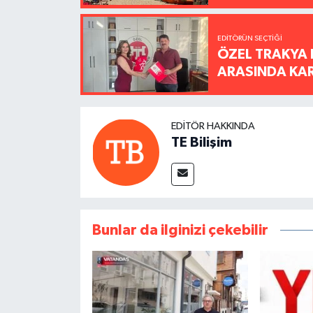
EDITÖRÜN SEÇTIĞI
ÖZEL TRAKYA 
ARASINDA KARŞ
EDITÖR HAKKINDA
TE Bilişim
Bunlar da ilginizi çekebilir