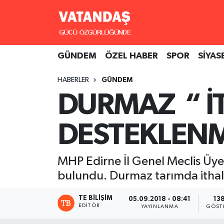
GÜNDEM
Hava Durumu
GÜNDEM
ÖZEL HABER
SPOR
SİYAS
ÖZEL HABER
Trafik Durumu
HABERLER
GÜNDEM
SPOR
Süper Lig Puan Durumu ve Fikstür
DURMAZ “ İT
SİYASET
Tüm Manşetler
DESTEKLENM
SAĞLIK
Son Dakika Haberleri
MHP Edirne İl Genel Meclis Üy
Haber Arşivi
bulundu. Durmaz tarımda ithalat 
TE BILIŞIM
05.09.2018 - 08:41
13
EDITÖR
YAYINLANMA
GÖST