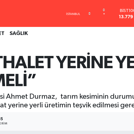
BİST1
°
13.779
BITCO
3.094.515
ET
SAĞLIK
DOLA
47,7436
EURO
55,2510
HALET YERİNE YE
STERLİ
64,4811
GRAM AL
ELİ”
6660.
esi Ahmet Durmaz, tarım kesiminin durum
yerine yerli üretimin teşvik edilmesi gerek
85
ERIM