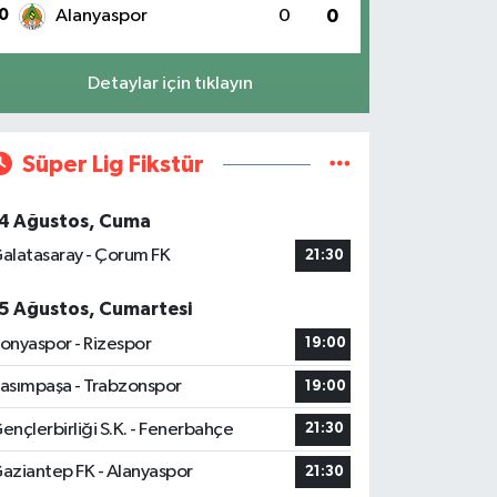
0
Alanyaspor
0
0
Detaylar için tıklayın
Süper Lig Fikstür
4 Ağustos, Cuma
alatasaray - Çorum FK
21:30
5 Ağustos, Cumartesi
onyaspor - Rizespor
19:00
asımpaşa - Trabzonspor
19:00
ençlerbirliği S.K. - Fenerbahçe
21:30
aziantep FK - Alanyaspor
21:30