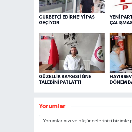
GURBETÇİ EDİRNE'Yİ PAS
YENİ PAR
GEÇİYOR
ÇALIŞMAS
GÜZELLİK KAYGISI İĞNE
HAYIRSEVE
TALEBİNİ PATLATTI
DÖNEM B
Yorumlar