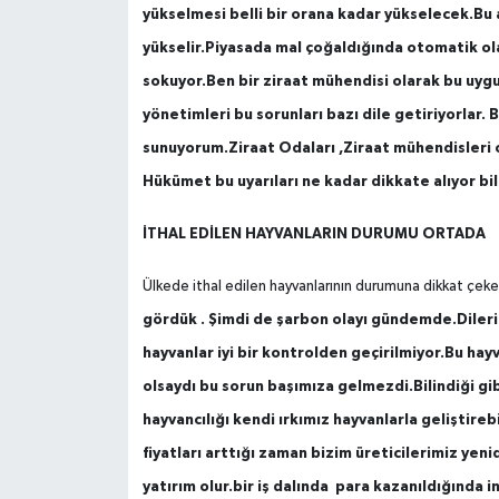
yükselmesi belli bir orana kadar yükselecek.Bu 
yükselir.Piyasada mal çoğaldığında otomatik ol
sokuyor.Ben bir ziraat mühendisi olarak bu uyg
yönetimleri bu sorunları bazı dile getiriyorlar.
sunuyorum.Ziraat Odaları ,Ziraat mühendisleri od
Hükümet bu uyarıları ne kadar dikkate alıyor b
İTHAL EDİLEN HAYVANLARIN DURUMU ORTADA
Ülkede ithal edilen hayvanlarının durumuna dikkat çe
gördük . Şimdi de şarbon olayı gündemde.Dilerim 
hayvanlar iyi bir kontrolden geçirilmiyor.Bu ha
olsaydı bu sorun başımıza gelmezdi.Bilindiği gib
hayvancılığı kendi ırkımız hayvanlarla geliştirebi
fiyatları arttığı zaman bizim üreticilerimiz ye
yatırım olur.bir iş dalında para kazanıldığında 