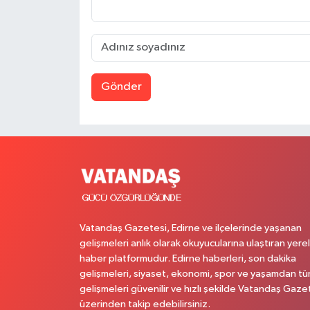
Gönder
Vatandaş Gazetesi, Edirne ve ilçelerinde yaşanan
gelişmeleri anlık olarak okuyucularına ulaştıran yerel
haber platformudur. Edirne haberleri, son dakika
gelişmeleri, siyaset, ekonomi, spor ve yaşamdan t
gelişmeleri güvenilir ve hızlı şekilde Vatandaş Gaze
üzerinden takip edebilirsiniz.