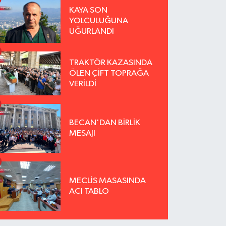
KAYA SON
YOLCULUĞUNA
UĞURLANDI
TRAKTÖR KAZASINDA
ÖLEN ÇİFT TOPRAĞA
VERİLDİ
BECAN'DAN BİRLİK
MESAJI
MECLİS MASASINDA
ACI TABLO