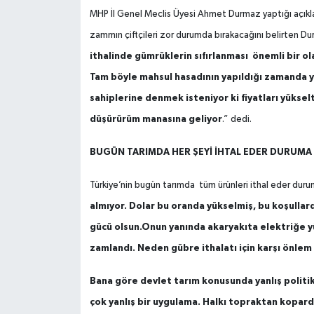
MHP İl Genel Meclis Üyesi Ahmet Durmaz yaptığı açıkl
zammın çiftçileri zor durumda bırakacağını belirten Dur
ithalinde gümrüklerin sıfırlanması önemli bir o
Tam böyle mahsul hasadının yapıldığı zamanda ya
sahiplerine denmek isteniyor ki fiyatları yüksel
düşürürüm manasına geliyor
.” dedi.
BUGÜN TARIMDA HER ŞEYİ İHTAL EDER DURUMA
Türkiye’nin bugün tarımda tüm ürünleri ithal eder dur
almıyor. Dolar bu oranda yükselmiş, bu koşulla
gücü olsun.Onun yanında akaryakıta elektriğe yü
zamlandı. Neden gübre ithalatı için karşı önlem
Bana göre devlet tarım konusunda yanlış politik
çok yanlış bir uygulama. Halkı topraktan kopar