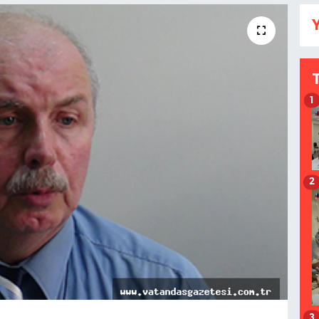
Y
1
2
3