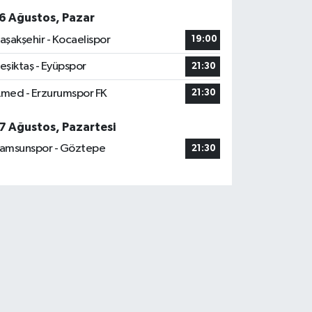
6 Ağustos, Pazar
aşakşehir - Kocaelispor
19:00
eşiktaş - Eyüpspor
21:30
med - Erzurumspor FK
21:30
7 Ağustos, Pazartesi
amsunspor - Göztepe
21:30