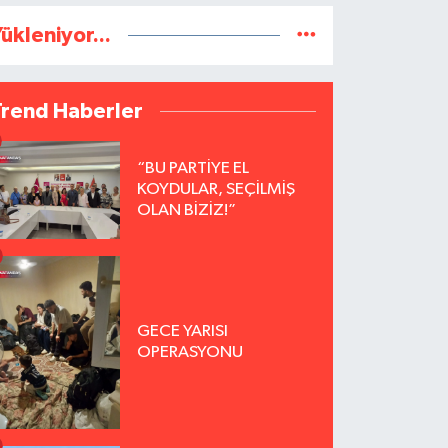
ükleniyor...
Trend Haberler
“BU PARTİYE EL
KOYDULAR, SEÇİLMİŞ
OLAN BİZİZ!”
GECE YARISI
OPERASYONU