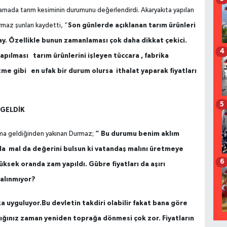
amada tarım kesiminin durumunu değerlendirdi. Akaryakıta yapılan
Son günlerde açıklanan tarım ürünleri
maz şunları kaydetti, “
lay. Özellikle bunun zamanlaması çok daha dikkat çekici.
4
pılması tarım ürünlerini işleyen tüccara , fabrika
tme gibi en ufak bir durum olursa ithalat yaparak fiyatları
5
 GELDİK
“ Bu durumu benim aklım
uma geldiğinden yakınan Durmaz;
rda mal da değerini bulsun ki vatandaş malını üretmeye
6
ksek oranda zam yapıldı. Gübre fiyatları da aşırı
 alınmıyor?
a uyguluyor.Bu devletin takdiri olabilir fakat bana göre
dığınız zaman yeniden toprağa dönmesi çok zor. Fiyatların