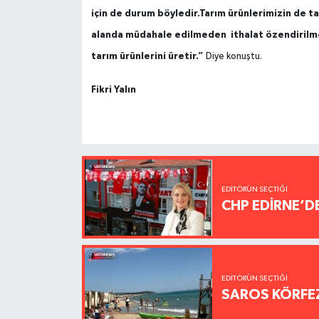
için de durum böyledir.Tarım ürünlerimizin de ta
alanda müdahale edilmeden ithalat özendirilme
tarım ürünlerini üretir.”
Diye konuştu.
Fikri Yalın
EDITÖRÜN SEÇTIĞI
CHP EDİRNE’D
EDITÖRÜN SEÇTIĞI
SAROS KÖRFEZ