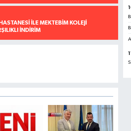
1
B
HASTANESİ İLE MEKTEBİM KOLEJİ
B
ILIKLI İNDİRİM
A
1
S