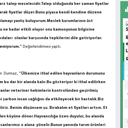
arz talep meselesidir.Talep olduğunda her zaman fiyatlar
arak fiyatlar düşer.Bunu piyasa kendi kendine düzene
ulamayı yanlış buluyorum.Meslek kurumlarının üst
 Bu ne kadar etkili oluyor onu kamuoyunun bilgisine
aları olanlar karşısında tepkilerini dile getiriyorlar.
ilemiyorum.”
Değerlendirmesi yaptı.
“Ülkemize ithal edilen hayvanların durumunu
ken Durmaz,
bu dar bir alanda kalır.Bu gösteriyor ki ithal edilirken
yvanlar veteriner hekimlerin kontrolünden geçirilmiş
i şarbon insan sağlığını da etkileyecek bir hastalık.Biz
liriz. Benim düşüncem şu. Bırakalım et fiyatları artsın. Et
niden köyüne döner.Hayvancılığa özen duyulur, bu alanda
insanlarımız o alana yönelir.Bunun yanında tarım ürünleri