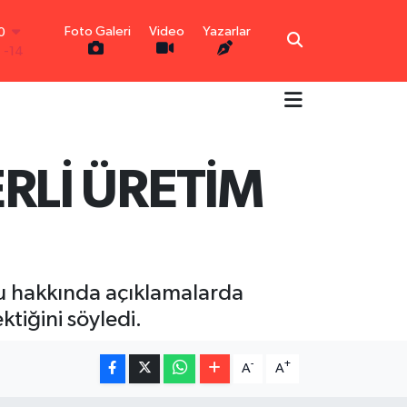
Foto Galeri
Video
Yazarlar
00
-14
IN
,99
-0.1
R
0.18
0.32
RLİ ÜRETİM
N
0.38
TIN
55
0
u hakkında açıklamalarda
tiğini söyledi.
-
+
A
A