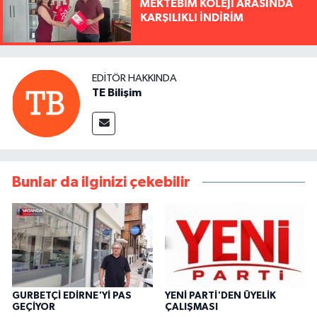
MEKTEBİM KOLEJİ ARASINDA
KARŞILIKLI İNDİRİM
EDITÖR HAKKINDA
TE Bilişim
Bunlar da ilginizi çekebilir
GURBETÇİ EDİRNE'Yİ PAS
YENİ PARTİ'DEN ÜYELİK
GEÇİYOR
ÇALIŞMASI