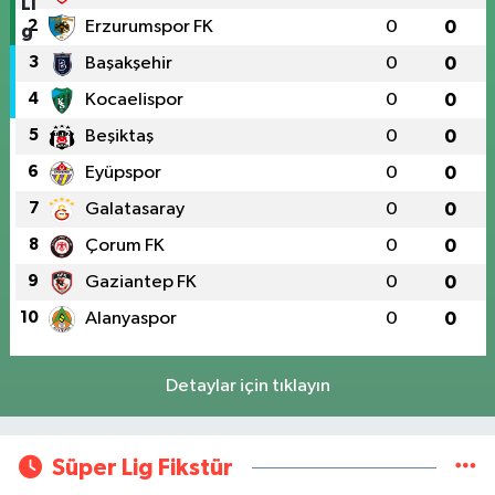
2
Erzurumspor FK
0
0
3
Başakşehir
0
0
4
Kocaelispor
0
0
5
Beşiktaş
0
0
6
Eyüpspor
0
0
7
Galatasaray
0
0
8
Çorum FK
0
0
9
Gaziantep FK
0
0
10
Alanyaspor
0
0
Detaylar için tıklayın
Süper Lig Fikstür