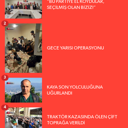
“BU PARTİYE EL KOYDULAR,
SEÇİLMİŞ OLAN BİZİZ!”
2
GECE YARISI OPERASYONU
3
KAYA SON YOLCULUĞUNA
UĞURLANDI
4
TRAKTÖR KAZASINDA ÖLEN ÇİFT
TOPRAĞA VERİLDİ