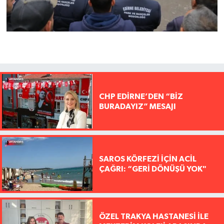
CHP EDİRNE’DEN “BİZ
BURADAYIZ” MESAJI
SAROS KÖRFEZİ İÇİN ACİL
ÇAĞRI: “GERİ DÖNÜŞÜ YOK"
ÖZEL TRAKYA HASTANESİ İLE