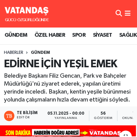
GÜNDEM
Hava Durumu
GÜNDEM
ÖZEL HABER
SPOR
SİYASET
SAĞLIK
ÖZEL HABER
Trafik Durumu
HABERLER
GÜNDEM
SPOR
Süper Lig Puan Durumu ve Fikstür
EDİRNE İÇİN YEŞİL EMEK
SİYASET
Tüm Manşetler
Belediye Başkanı Filiz Gencan, Park ve Bahçeler
Müdürlüğü'nü ziyaret ederek, yapılan üretimi
SAĞLIK
Son Dakika Haberleri
yerinde inceledi. Başkan, kentin yeşile bürünmesi
yolunda çalışmaların hızla devam ettiğini söyledi.
Haber Arşivi
TE BILIŞIM
05.11.2025 - 00:00
56
1 
EDITÖR
YAYINLANMA
GÖSTERIM
OKUNMA