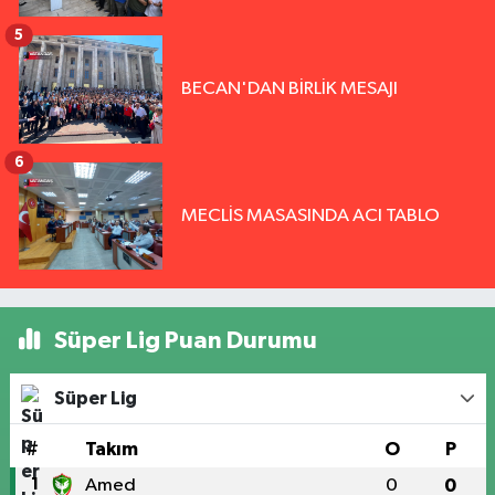
5
BECAN'DAN BİRLİK MESAJI
6
MECLİS MASASINDA ACI TABLO
Süper Lig Puan Durumu
Süper Lig
#
Takım
O
P
1
Amed
0
0