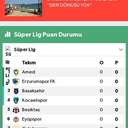
“GERİ DÖNÜŞÜ YOK"
Süper Lig Puan Durumu
Süper Lig
#
Takım
O
P
1
Amed
0
0
2
Erzurumspor FK
0
0
3
Başakşehir
0
0
4
Kocaelispor
0
0
5
Beşiktaş
0
0
6
Eyüpspor
0
0