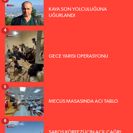
KAYA SON YOLCULUĞUNA
UĞURLANDI
4
GECE YARISI OPERASYONU
5
MECLİS MASASINDA ACI TABLO
6
SAROS KÖRFEZİ İÇİN ACİL ÇAĞRI: