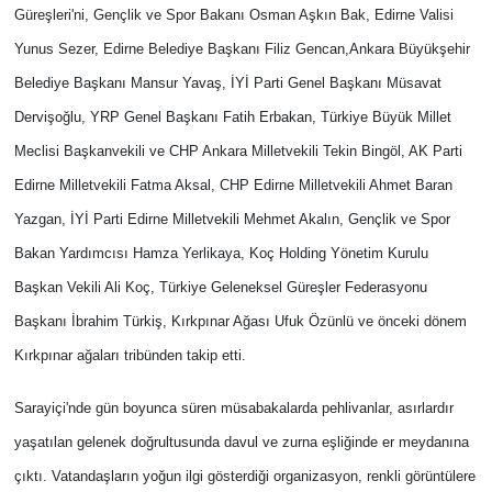
Güreşleri'ni, Gençlik ve Spor Bakanı Osman Aşkın Bak, Edirne Valisi
Yunus Sezer, Edirne Belediye Başkanı Filiz Gencan,Ankara Büyükşehir
Belediye Başkanı Mansur Yavaş, İYİ Parti Genel Başkanı Müsavat
Dervişoğlu, YRP Genel Başkanı Fatih Erbakan, Türkiye Büyük Millet
Meclisi Başkanvekili ve CHP Ankara Milletvekili Tekin Bingöl, AK Parti
Edirne Milletvekili Fatma Aksal, CHP Edirne Milletvekili Ahmet Baran
Yazgan, İYİ Parti Edirne Milletvekili Mehmet Akalın, Gençlik ve Spor
Bakan Yardımcısı Hamza Yerlikaya, Koç Holding Yönetim Kurulu
Başkan Vekili Ali Koç, Türkiye Geleneksel Güreşler Federasyonu
Başkanı İbrahim Türkiş, Kırkpınar Ağası Ufuk Özünlü ve önceki dönem
Kırkpınar ağaları tribünden takip etti.
Sarayiçi'nde gün boyunca süren müsabakalarda pehlivanlar, asırlardır
yaşatılan gelenek doğrultusunda davul ve zurna eşliğinde er meydanına
çıktı. Vatandaşların yoğun ilgi gösterdiği organizasyon, renkli görüntülere