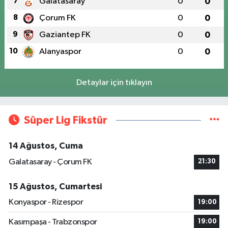
7
Galatasaray
0
0
8
Çorum FK
0
0
9
Gaziantep FK
0
0
10
Alanyaspor
0
0
Detaylar için tıklayın
Süper Lig Fikstür
14 Ağustos, Cuma
Galatasaray - Çorum FK
21:30
15 Ağustos, Cumartesi
Konyaspor - Rizespor
19:00
Kasımpaşa - Trabzonspor
19:00