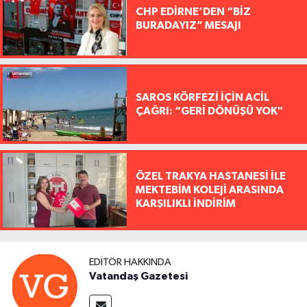
CHP EDİRNE’DEN “BİZ
BURADAYIZ” MESAJI
SAROS KÖRFEZİ İÇİN ACİL
ÇAĞRI: “GERİ DÖNÜŞÜ YOK"
ÖZEL TRAKYA HASTANESİ İLE
MEKTEBİM KOLEJİ ARASINDA
KARŞILIKLI İNDİRİM
EDITÖR HAKKINDA
Vatandaş Gazetesi