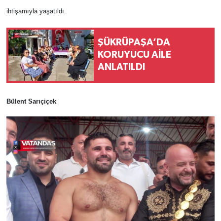
ihtişamıyla yaşatıldı.
ŞÜKRÜPAŞA’DA
KORUYUCU AİLE
ANLATILDI
Bülent Sarıçiçek