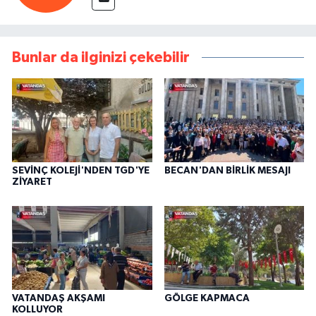
Bunlar da ilginizi çekebilir
SEVİNÇ KOLEJİ'NDEN TGD'YE
BECAN'DAN BİRLİK MESAJI
ZİYARET
VATANDAŞ AKŞAMI
GÖLGE KAPMACA
KOLLUYOR