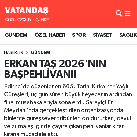
GÜNDEM
Hava Durumu
GÜNDEM
ÖZEL HABER
SPOR
SİYASET
SAĞLIK
ÖZEL HABER
Trafik Durumu
HABERLER
GÜNDEM
SPOR
Süper Lig Puan Durumu ve Fikstür
ERKAN TAŞ 2026'NIN
SİYASET
Tüm Manşetler
BAŞPEHLİVANI!
SAĞLIK
Son Dakika Haberleri
Edirne'de düzenlenen 665. Tarihi Kırkpınar Yağlı
Güreşleri, üç gün süren büyük heyecanın ardından
Haber Arşivi
final müsabakalarıyla sona erdi. Sarayiçi Er
Meydanı'nda gerçekleştirilen organizasyonda
binlerce güreşsever tribünleri doldururken, davul
ve zurna eşliğinde çayıra çıkan pehlivanlar kıran
kırana mücadele etti.