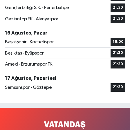
Gençlerbirliği S.K. - Fenerbahçe
21:30
Gaziantep FK - Alanyaspor
21:30
16 Ağustos, Pazar
Başakşehir - Kocaelispor
19:00
Beşiktaş - Eyüpspor
21:30
Amed - Erzurumspor FK
21:30
17 Ağustos, Pazartesi
Samsunspor - Göztepe
21:30