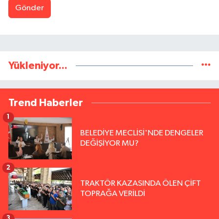
Gönder
Yükleniyor...
Trend Haberler
1
BELEDİYE MECLİSİ'NDE DENGELER
DEĞİŞİYOR MU?
2
TRAKTÖR KAZASINDA ÖLEN ÇİFT
TOPRAĞA VERİLDİ
3