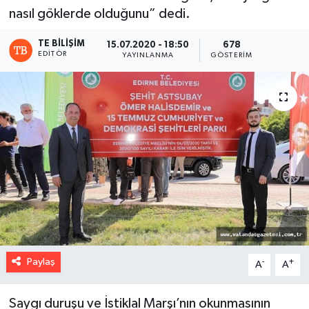
nasıl göklerde olduğunu” dedi.
TE BILIŞIM
15.07.2020 - 18:50
678
EDITÖR
YAYINLANMA
GÖSTERIM
Paylaş
-
+
A
A
Saygı duruşu ve İstiklal Marşı’nın okunmasının