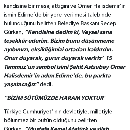
kendisine bir mesaj attığını ve Ömer Halisdemir’in
ismin Edirne’de bir yere verilmesi talebinde
bulunduğunu belirten Belediye Başkanı Recep
Gürkan,
“Kendisine dedim ki, Veysel sana
teşekkür ederim. Bizim bunu düşünmeme
ayıbımızı, eksikliğimizi ortadan kaldırdın.
Onur duyarak, gurur duyarak veririz’ 15
Temmuz’un sembol isimi Şehit Astsubay Ömer
Halisdemir’in adını Edirne’de, bu parkta
yaşatacağız”
dedi.
“BİZİM SÜTÜMÜZDE HARAM YOKTUR
”
Türkiye Cumhuriyet’inin devletiyle, milletiyle
bölünmez bir bütün olduğunu belirten
Gürkan,
“Mustafa Kemal Atatürk ve silah