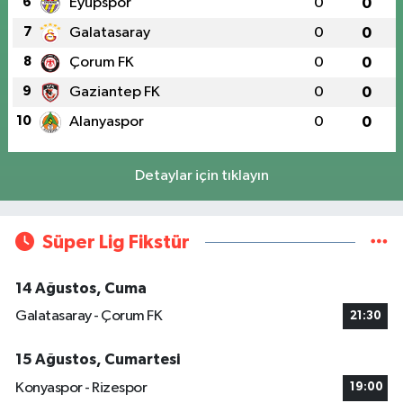
6
Eyüpspor
0
0
7
Galatasaray
0
0
8
Çorum FK
0
0
9
Gaziantep FK
0
0
10
Alanyaspor
0
0
Detaylar için tıklayın
Süper Lig Fikstür
14 Ağustos, Cuma
Galatasaray - Çorum FK
21:30
15 Ağustos, Cumartesi
Konyaspor - Rizespor
19:00