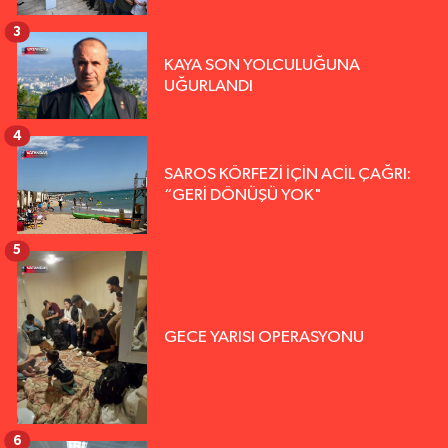
3
KAYA SON YOLCULUĞUNA
UĞURLANDI
4
SAROS KÖRFEZİ İÇİN ACİL ÇAĞRI:
“GERİ DÖNÜŞÜ YOK"
5
GECE YARISI OPERASYONU
6