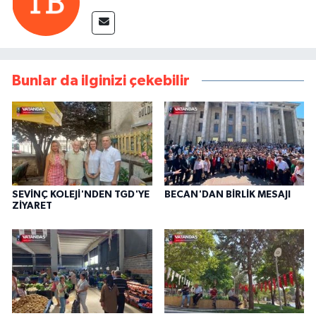
Bunlar da ilginizi çekebilir
SEVİNÇ KOLEJİ'NDEN TGD'YE
BECAN'DAN BİRLİK MESAJI
ZİYARET