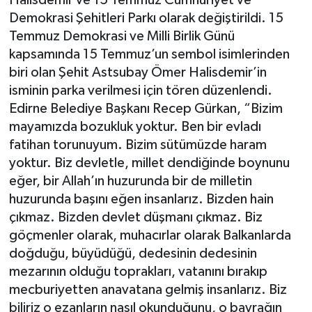
Halisdemir ve 15 Temmuz Cumhuriyet ve
Demokrasi Şehitleri Parkı olarak değiştirildi. 15
Temmuz Demokrasi ve Milli Birlik Günü
kapsamında 15 Temmuz’un sembol isimlerinden
biri olan Şehit Astsubay Ömer Halisdemir’in
isminin parka verilmesi için tören düzenlendi.
Edirne Belediye Başkanı Recep Gürkan, “Bizim
mayamızda bozukluk yoktur. Ben bir evladı
fatihan torunuyum. Bizim sütümüzde haram
yoktur. Biz devletle, millet dendiğinde boynunu
eğer, bir Allah’ın huzurunda bir de milletin
huzurunda başını eğen insanlarız. Bizden hain
çıkmaz. Bizden devlet düşmanı çıkmaz. Biz
göçmenler olarak, muhacırlar olarak Balkanlarda
doğduğu, büyüdüğü, dedesinin dedesinin
mezarının olduğu toprakları, vatanını bırakıp
mecburiyetten anavatana gelmiş insanlarız. Biz
biliriz o ezanların nasıl okunduğunu, o bayrağın