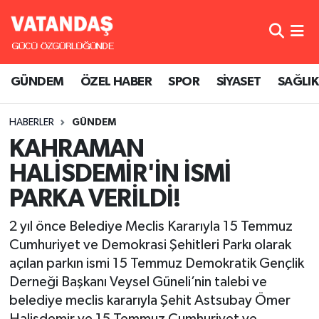
GÜNDEM
Hava Durumu
GÜNDEM
ÖZEL HABER
SPOR
SİYASET
SAĞLIK
ÖZEL HABER
Trafik Durumu
HABERLER
GÜNDEM
SPOR
Süper Lig Puan Durumu ve Fikstür
KAHRAMAN
SİYASET
Tüm Manşetler
HALİSDEMİR'İN İSMİ
PARKA VERİLDİ!
SAĞLIK
Son Dakika Haberleri
2 yıl önce Belediye Meclis Kararıyla 15 Temmuz
Haber Arşivi
Cumhuriyet ve Demokrasi Şehitleri Parkı olarak
açılan parkın ismi 15 Temmuz Demokratik Gençlik
Derneği Başkanı Veysel Güneli’nin talebi ve
belediye meclis kararıyla Şehit Astsubay Ömer