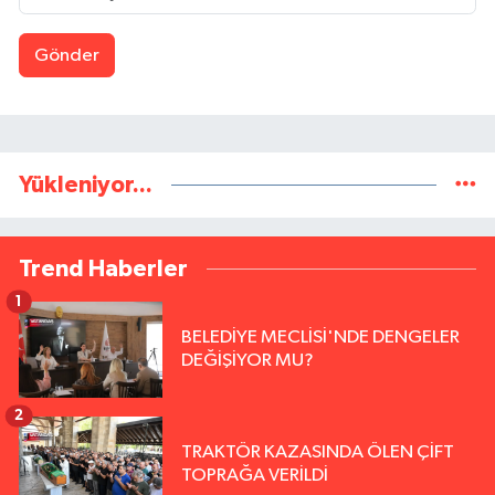
Gönder
Yükleniyor...
Trend Haberler
1
BELEDİYE MECLİSİ'NDE DENGELER
DEĞİŞİYOR MU?
2
TRAKTÖR KAZASINDA ÖLEN ÇİFT
TOPRAĞA VERİLDİ