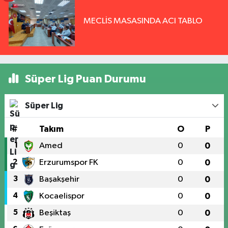
MECLİS MASASINDA ACI TABLO
Süper Lig Puan Durumu
Süper Lig
#
Takım
O
P
1
Amed
0
0
2
Erzurumspor FK
0
0
3
Başakşehir
0
0
4
Kocaelispor
0
0
5
Beşiktaş
0
0