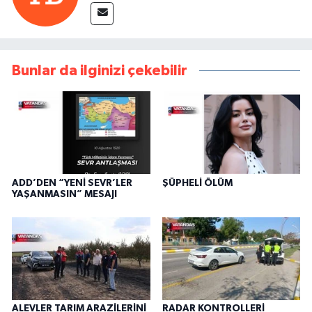
Bunlar da ilginizi çekebilir
ADD’DEN “YENİ SEVR’LER
ŞÜPHELİ ÖLÜM
YAŞANMASIN” MESAJI
ALEVLER TARIM ARAZİLERİNİ
RADAR KONTROLLERİ