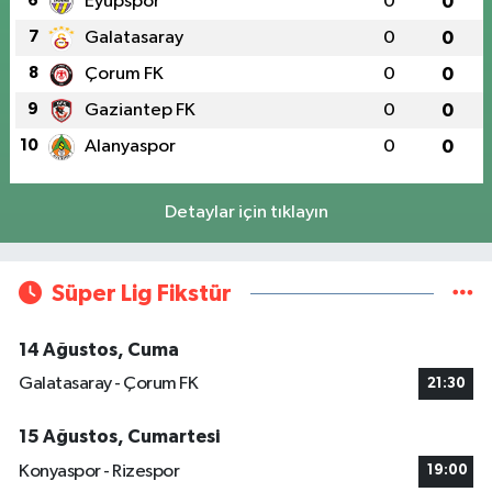
6
Eyüpspor
0
0
7
Galatasaray
0
0
8
Çorum FK
0
0
9
Gaziantep FK
0
0
10
Alanyaspor
0
0
Detaylar için tıklayın
Süper Lig Fikstür
14 Ağustos, Cuma
Galatasaray - Çorum FK
21:30
15 Ağustos, Cumartesi
Konyaspor - Rizespor
19:00