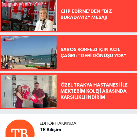
CHP EDİRNE’DEN “BİZ
BURADAYIZ” MESAJI
SAROS KÖRFEZİ İÇİN ACİL
ÇAĞRI: “GERİ DÖNÜŞÜ YOK"
ÖZEL TRAKYA HASTANESİ İLE
MEKTEBİM KOLEJİ ARASINDA
KARŞILIKLI İNDİRİM
EDITÖR HAKKINDA
TE Bilişim