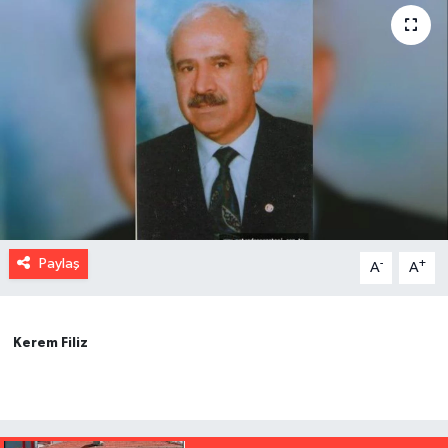
Paylaş
-
+
A
A
Kerem Filiz