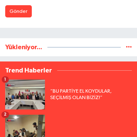
Gönder
Yükleniyor...
Trend Haberler
1
“BU PARTİYE EL KOYDULAR,
SEÇİLMİŞ OLAN BİZİZ!”
2