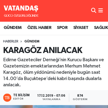
GÜNDEM
Hava Durumu
GÜNDEM
ÖZEL HABER
SPOR
SİYASET
SAĞLIK
ÖZEL HABER
Trafik Durumu
HABERLER
GÜNDEM
SPOR
Süper Lig Puan Durumu ve Fikstür
KARAGÖZ ANILACAK
SİYASET
Tüm Manşetler
Edirne Gazeteciler Derneği’nin Kurucu Başkanı ve
Gazetemizin emektarlarından Merhum Mehmet
SAĞLIK
Son Dakika Haberleri
Karagöz, ölüm yıldönümü nedeniyle bugün saat
14.00’da Buçuktepe’deki kabri başında dualarla
Haber Arşivi
anılacak.
TE BILIŞIM
17.12.2019 - 07:06
874
EDITÖR
YAYINLANMA
GÖSTERIM