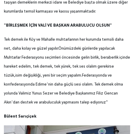
taşıyan derneklerin merkezi idare ve Belediye başta olmak üzere diğer
kurumlarda temsil karmaşası ve kaosu yaşanmaktadır.
"BİRLEŞMEK İÇİN VALİ VE BAŞKAN ARABULUCU OLSUN"
Tek dernek ile Köy ve Mahalle muhtarlarının her kurumda temsili daha
net, daha kolay ve güzel yapılır.Önümüzdeki günlerde yapılacak
Muhtarlar Federasyonu seçimleri öncesinde gelin birlik, beraberlik içinde
hareket edelim, tek dernek, tek yürek, tek ses olalım gerekirse
tüzük,isim değişikliği, yeni bir seçim yapalım.Federasyonda ve
konfederasyonda Edirne'nin daha güçlü sesi olalım. Tek dernek olma
yolunda Valimiz Yunus Sezer ve Belediye Başkanımız Filiz Gencan
Akın'dan destek ve arabuluculuk yapmasını talep ediyoruz"
Bülent Sarıçiçek