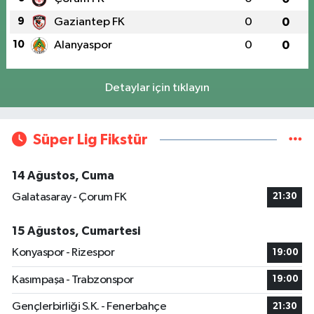
9
Gaziantep FK
0
0
10
Alanyaspor
0
0
Detaylar için tıklayın
Süper Lig Fikstür
14 Ağustos, Cuma
Galatasaray - Çorum FK
21:30
15 Ağustos, Cumartesi
Konyaspor - Rizespor
19:00
Kasımpaşa - Trabzonspor
19:00
Gençlerbirliği S.K. - Fenerbahçe
21:30