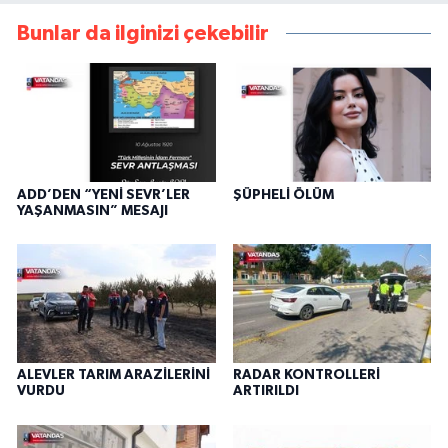
Bunlar da ilginizi çekebilir
ADD’DEN “YENİ SEVR’LER
ŞÜPHELİ ÖLÜM
YAŞANMASIN” MESAJI
ALEVLER TARIM ARAZİLERİNİ
RADAR KONTROLLERİ
VURDU
ARTIRILDI