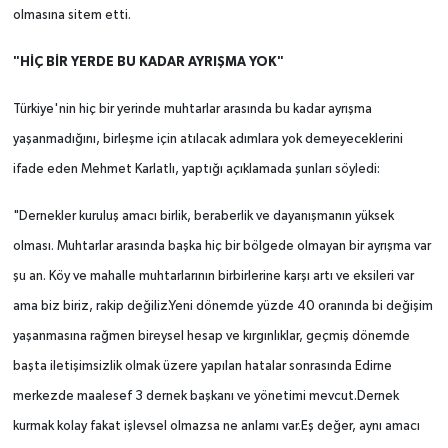
olmasına sitem etti.
"HİÇ BİR YERDE BU KADAR AYRIŞMA YOK"
Türkiye'nin hiç bir yerinde muhtarlar arasında bu kadar ayrışma
yaşanmadığını, birleşme için atılacak adımlara yok demeyeceklerini
ifade eden Mehmet Karlatlı, yaptığı açıklamada şunları söyledi:
"Dernekler kuruluş amacı birlik, beraberlik ve dayanışmanın yüksek
olması. Muhtarlar arasında başka hiç bir bölgede olmayan bir ayrışma var
şu an. Köy ve mahalle muhtarlarının birbirlerine karşı artı ve eksileri var
ama biz biriz, rakip değiliz.Yeni dönemde yüzde 40 oranında bi değişim
yaşanmasına rağmen bireysel hesap ve kırgınlıklar, geçmiş dönemde
başta iletişimsizlik olmak üzere yapılan hatalar sonrasında Edirne
merkezde maalesef 3 dernek başkanı ve yönetimi mevcut.Dernek
kurmak kolay fakat işlevsel olmazsa ne anlamı var.Eş değer, aynı amacı