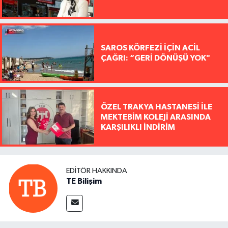
SAROS KÖRFEZİ İÇİN ACİL
ÇAĞRI: “GERİ DÖNÜŞÜ YOK"
ÖZEL TRAKYA HASTANESİ İLE
MEKTEBİM KOLEJİ ARASINDA
KARŞILIKLI İNDİRİM
EDITÖR HAKKINDA
TE Bilişim