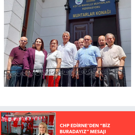
CHP EDİRNE’DEN “BİZ
BURADAYIZ” MESAJI