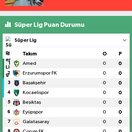
Süper Lig Puan Durumu
Süper Lig
#
Takım
O
P
1
Amed
0
0
2
Erzurumspor FK
0
0
3
Başakşehir
0
0
4
Kocaelispor
0
0
5
Beşiktaş
0
0
6
Eyüpspor
0
0
7
Galatasaray
0
0
8
Çorum FK
0
0