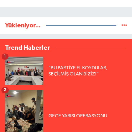
Yükleniyor...
Trend Haberler
1
“BU PARTİYE EL KOYDULAR,
SEÇİLMİŞ OLAN BİZİZ!”
2
GECE YARISI OPERASYONU