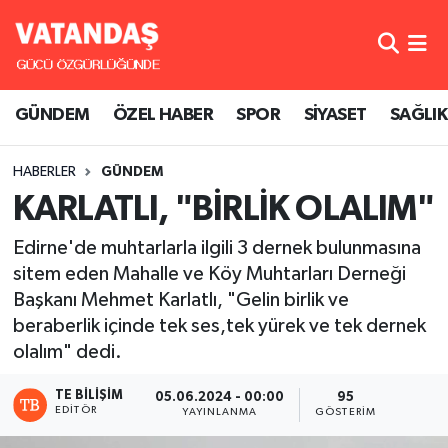
GÜNDEM
Hava Durumu
GÜNDEM
ÖZEL HABER
SPOR
SİYASET
SAĞLIK
ÖZEL HABER
Trafik Durumu
HABERLER
GÜNDEM
SPOR
Süper Lig Puan Durumu ve Fikstür
KARLATLI, "BİRLİK OLALIM"
SİYASET
Tüm Manşetler
Edirne'de muhtarlarla ilgili 3 dernek bulunmasına
sitem eden Mahalle ve Köy Muhtarları Derneği
SAĞLIK
Son Dakika Haberleri
Başkanı Mehmet Karlatlı, "Gelin birlik ve
beraberlik içinde tek ses,tek yürek ve tek dernek
Haber Arşivi
olalım" dedi.
TE BILIŞIM
05.06.2024 - 00:00
95
EDITÖR
YAYINLANMA
GÖSTERIM