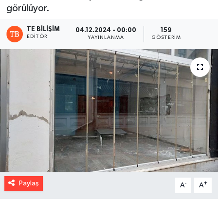
görülüyor.
TE BILIŞIM
04.12.2024 - 00:00
159
EDITÖR
YAYINLANMA
GÖSTERIM
Paylaş
-
+
A
A