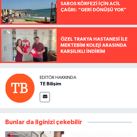
SAROS KÖRFEZİ İÇİN ACİL
ÇAĞRI: “GERİ DÖNÜŞÜ YOK"
ÖZEL TRAKYA HASTANESİ İLE
MEKTEBİM KOLEJİ ARASINDA
KARŞILIKLI İNDİRİM
EDITÖR HAKKINDA
TE Bilişim
Bunlar da ilginizi çekebilir