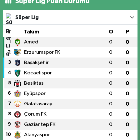
Süper Lig Puan Durumu
Süper Lig
#
Takım
O
P
1
Amed
0
0
2
Erzurumspor FK
0
0
3
Başakşehir
0
0
4
Kocaelispor
0
0
5
Beşiktaş
0
0
6
Eyüpspor
0
0
7
Galatasaray
0
0
8
Çorum FK
0
0
9
Gaziantep FK
0
0
10
Alanyaspor
0
0