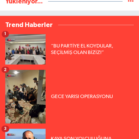
Yükleniyor...
Trend Haberler
1
“BU PARTİYE EL KOYDULAR,
SEÇİLMİŞ OLAN BİZİZ!”
2
GECE YARISI OPERASYONU
3
KAYA SON YOLCULUĞUNA