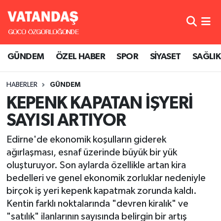
GÜNDEM
Hava Durumu
GÜNDEM
ÖZEL HABER
SPOR
SİYASET
SAĞLIK
ÖZEL HABER
Trafik Durumu
HABERLER
GÜNDEM
SPOR
Süper Lig Puan Durumu ve Fikstür
KEPENK KAPATAN İŞYERİ
SİYASET
Tüm Manşetler
SAYISI ARTIYOR
SAĞLIK
Son Dakika Haberleri
Edirne'de ekonomik koşulların giderek
ağırlaşması, esnaf üzerinde büyük bir yük
Haber Arşivi
oluşturuyor. Son aylarda özellikle artan kira
bedelleri ve genel ekonomik zorluklar nedeniyle
birçok iş yeri kepenk kapatmak zorunda kaldı.
Kentin farklı noktalarında "devren kiralık" ve
"satılık" ilanlarının sayısında belirgin bir artış