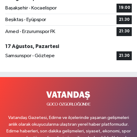
Başakşehir - Kocaelispor
19:00
Beşiktaş - Eyüpspor
21:30
Amed - Erzurumspor FK
21:30
17 Ağustos, Pazartesi
Samsunspor - Göztepe
21:30
Vatandaş Gazetesi, Edirne ve ilçelerinde yaşanan gelişmeleri
anlık olarak okuyucularına ulaştıran yerel haber platformudur.
Edirne haberleri, son dakika gelişmeleri, siyaset, ekonomi, spor