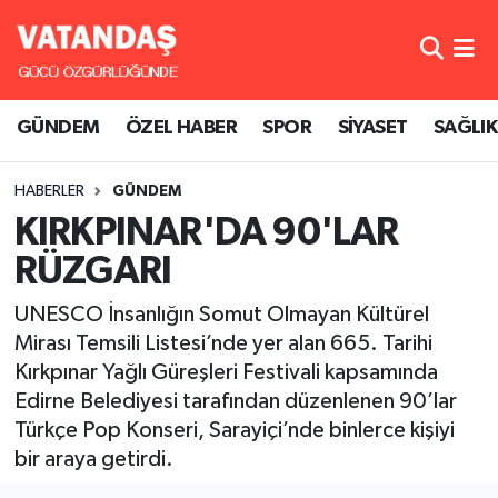
GÜNDEM
Hava Durumu
GÜNDEM
ÖZEL HABER
SPOR
SİYASET
SAĞLIK
ÖZEL HABER
Trafik Durumu
HABERLER
GÜNDEM
SPOR
Süper Lig Puan Durumu ve Fikstür
KIRKPINAR'DA 90'LAR
SİYASET
Tüm Manşetler
RÜZGARI
SAĞLIK
Son Dakika Haberleri
UNESCO İnsanlığın Somut Olmayan Kültürel
Mirası Temsili Listesi’nde yer alan 665. Tarihi
Haber Arşivi
Kırkpınar Yağlı Güreşleri Festivali kapsamında
Edirne Belediyesi tarafından düzenlenen 90’lar
Türkçe Pop Konseri, Sarayiçi’nde binlerce kişiyi
bir araya getirdi.