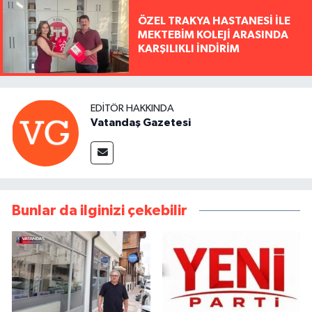
ÖZEL TRAKYA HASTANESİ İLE
MEKTEBİM KOLEJİ ARASINDA
KARŞILIKLI İNDİRİM
EDITÖR HAKKINDA
Vatandaş Gazetesi
Bunlar da ilginizi çekebilir