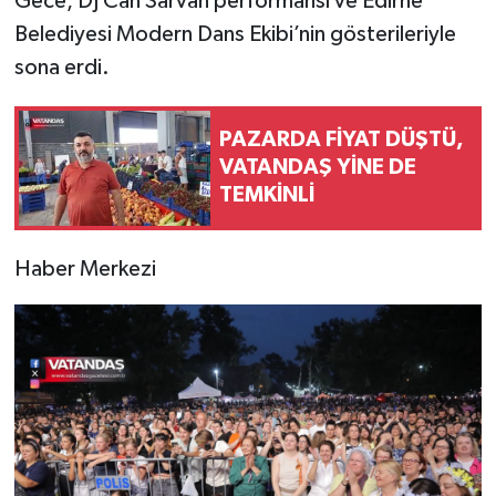
Gece, DJ Can Sarvan performansı ve Edirne
Belediyesi Modern Dans Ekibi’nin gösterileriyle
sona erdi.
PAZARDA FİYAT DÜŞTÜ,
VATANDAŞ YİNE DE
TEMKİNLİ
Haber Merkezi