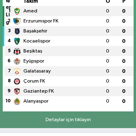
#
Takım
O
P
1
Amed
0
0
2
Erzurumspor FK
0
0
3
Başakşehir
0
0
4
Kocaelispor
0
0
5
Beşiktaş
0
0
6
Eyüpspor
0
0
7
Galatasaray
0
0
8
Çorum FK
0
0
9
Gaziantep FK
0
0
10
Alanyaspor
0
0
Detaylar için tıklayın