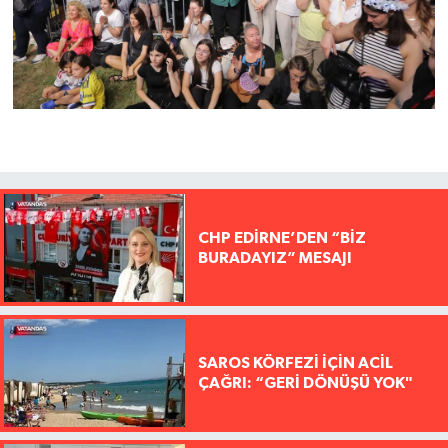
CHP EDİRNE’DEN “BİZ
BURADAYIZ” MESAJI
SAROS KÖRFEZİ İÇİN ACİL
ÇAĞRI: “GERİ DÖNÜŞÜ YOK"