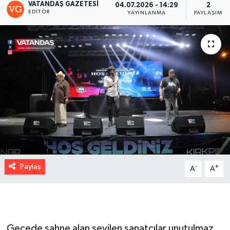
VATANDAŞ GAZETESI
04.07.2026 - 14:29
2
EDITÖR
YAYINLANMA
PAYLAŞIM
Paylaş
-
+
A
A
Gecede sahne alan sevilen sanatçılar unutulmaz