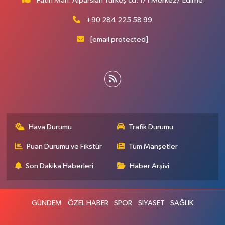
Fatih Mah. Alparslan Türkeş cd. 1/1 Merkez/ Edirne
+90 284 225 58 99
[email protected]
Hava Durumu
Trafik Durumu
Puan Durumu ve Fikstür
Tüm Manşetler
Son Dakika Haberleri
Haber Arşivi
GÜNDEM
ÖZEL HABER
SPOR
SİYASET
SAĞLIK