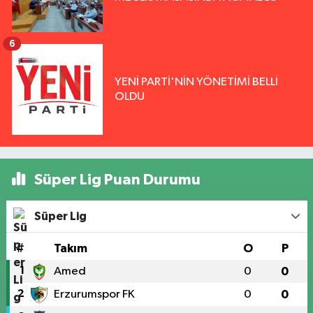
6
YENİ PARTİ'NİN YÖNETİMİ BELLİ
OLDU
Süper Lig Puan Durumu
Süper Lig
#
Takım
O
P
1
Amed
0
0
2
Erzurumspor FK
0
0