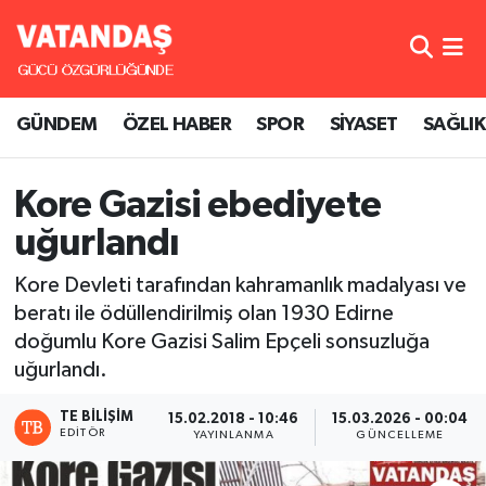
GÜNDEM
Hava Durumu
GÜNDEM
ÖZEL HABER
SPOR
SİYASET
SAĞLIK
ÖZEL HABER
Trafik Durumu
SPOR
Süper Lig Puan Durumu ve Fikstür
Kore Gazisi ebediyete
uğurlandı
SİYASET
Tüm Manşetler
Kore Devleti tarafından kahramanlık madalyası ve
SAĞLIK
Son Dakika Haberleri
beratı ile ödüllendirilmiş olan 1930 Edirne
doğumlu Kore Gazisi Salim Epçeli sonsuzluğa
Haber Arşivi
uğurlandı.
TE BILIŞIM
15.02.2018 - 10:46
15.03.2026 - 00:04
EDITÖR
YAYINLANMA
GÜNCELLEME