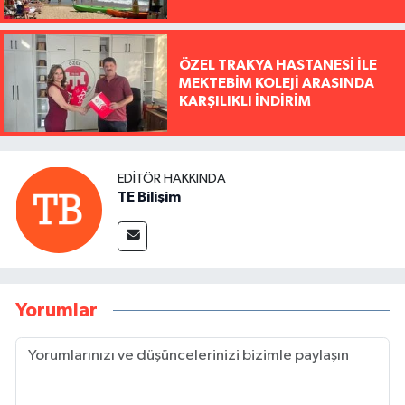
ÖZEL TRAKYA HASTANESİ İLE
MEKTEBİM KOLEJİ ARASINDA
KARŞILIKLI İNDİRİM
EDITÖR HAKKINDA
TE Bilişim
Yorumlar