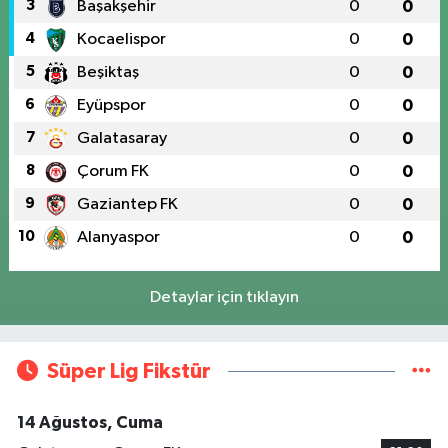
3
Başakşehir
0
0
4
Kocaelispor
0
0
5
Beşiktaş
0
0
6
Eyüpspor
0
0
7
Galatasaray
0
0
8
Çorum FK
0
0
9
Gaziantep FK
0
0
10
Alanyaspor
0
0
Detaylar için tıklayın
Süper Lig Fikstür
14 Ağustos, Cuma