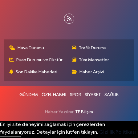
Hava Durumu
Trafik Durumu
Puan Durumu ve Fikstür
Tüm Manşetler
Son Dakika Haberleri
Haber Arşivi
GÜNDEM
ÖZEL HABER
SPOR
SİYASET
SAĞLIK
Haber Yazılımı:
TE Bilişim
En iyi site deneyimi sağlamak için çerezlerden
faydalanıyoruz. Detaylar için lütfen tıklayın.
Gizlilik Politikası