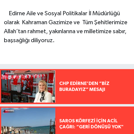
Edirne Aile ve Sosyal Politikalar İl Müdürlüğü
olarak Kahraman Gazimize ve Tüm Şehitlerimize
Allah’tan rahmet, yakınlarına ve milletimize sabır,
başsağlığı diliyoruz.
CHP EDİRNE’DEN “BİZ
BURADAYIZ” MESAJI
SAROS KÖRFEZİ İÇİN ACİL
ÇAĞRI: “GERİ DÖNÜŞÜ YOK"