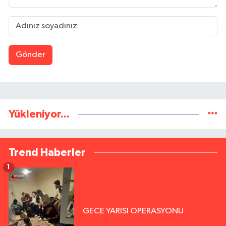
Gönder
Yükleniyor...
Trend Haberler
1
GECE YARISI OPERASYONU