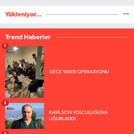
Yükleniyor...
Trend Haberler
1
GECE YARISI OPERASYONU
2
KAYA SON YOLCULUĞUNA
UĞURLANDI
3