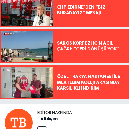
CHP EDİRNE’DEN “BİZ
BURADAYIZ” MESAJI
SAROS KÖRFEZİ İÇİN ACİL
ÇAĞRI: “GERİ DÖNÜŞÜ YOK"
ÖZEL TRAKYA HASTANESİ İLE
MEKTEBİM KOLEJİ ARASINDA
KARŞILIKLI İNDİRİM
EDITÖR HAKKINDA
TE Bilişim