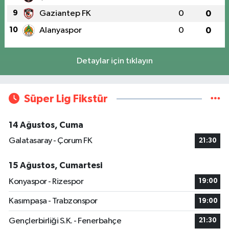
9
Gaziantep FK
0
0
10
Alanyaspor
0
0
Detaylar için tıklayın
Süper Lig Fikstür
14 Ağustos, Cuma
Galatasaray - Çorum FK
21:30
15 Ağustos, Cumartesi
Konyaspor - Rizespor
19:00
Kasımpaşa - Trabzonspor
19:00
Gençlerbirliği S.K. - Fenerbahçe
21:30