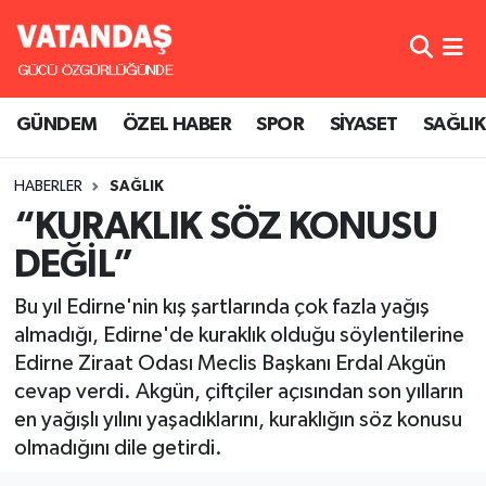
GÜNDEM
Hava Durumu
GÜNDEM
ÖZEL HABER
SPOR
SİYASET
SAĞLIK
ÖZEL HABER
Trafik Durumu
HABERLER
SAĞLIK
SPOR
Süper Lig Puan Durumu ve Fikstür
“KURAKLIK SÖZ KONUSU
SİYASET
Tüm Manşetler
DEĞİL”
SAĞLIK
Son Dakika Haberleri
Bu yıl Edirne'nin kış şartlarında çok fazla yağış
almadığı, Edirne'de kuraklık olduğu söylentilerine
Haber Arşivi
Edirne Ziraat Odası Meclis Başkanı Erdal Akgün
cevap verdi. Akgün, çiftçiler açısından son yılların
en yağışlı yılını yaşadıklarını, kuraklığın söz konusu
olmadığını dile getirdi.