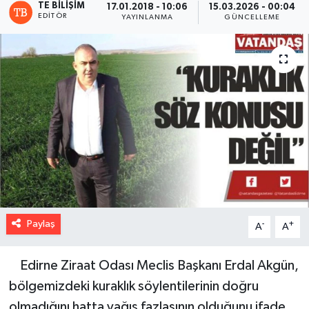
TE BILIŞIM
17.01.2018 - 10:06
15.03.2026 - 00:04
EDITÖR
YAYINLANMA
GÜNCELLEME
Paylaş
-
+
A
A
Edirne Ziraat Odası Meclis Başkanı Erdal Akgün,
bölgemizdeki kuraklık söylentilerinin doğru
olmadığını hatta yağış fazlasının olduğunu ifade