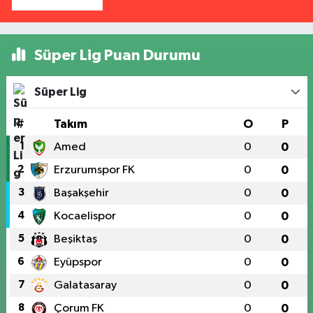
Süper Lig Puan Durumu
Süper Lig
#
Takım
O
P
1
Amed
0
0
2
Erzurumspor FK
0
0
3
Başakşehir
0
0
4
Kocaelispor
0
0
5
Beşiktaş
0
0
6
Eyüpspor
0
0
7
Galatasaray
0
0
8
Çorum FK
0
0