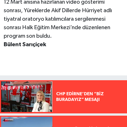
12 Mart anısına hazırlanan video gösterimi
sonrası, Yüreklerde Akif Dillerde Hürriyet adlı
tiyatral oratoryo katılımcılara sergilenmesi
sonrası Halk Eğitim Merkezi’nde düzenlenen
program son buldu.
Bülent Sarıçiçek
CHP EDİRNE’DEN “BİZ
BURADAYIZ” MESAJI