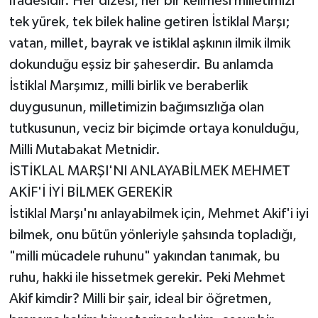
ifadesidir. Her dizesi, her bir kelimesi milletimizi
tek yürek, tek bilek haline getiren İstiklal Marşı;
vatan, millet, bayrak ve istiklal aşkının ilmik ilmik
dokunduğu eşsiz bir şaheserdir. Bu anlamda
İstiklal Marşımız, milli birlik ve beraberlik
duygusunun, milletimizin bağımsızlığa olan
tutkusunun, veciz bir biçimde ortaya konulduğu,
Milli Mutabakat Metnidir.
İSTİKLAL MARŞI'NI ANLAYABİLMEK MEHMET
AKİF'İ İYİ BİLMEK GEREKİR
İstiklal Marşı'nı anlayabilmek için, Mehmet Akif'i iyi
bilmek, onu bütün yönleriyle şahsında topladığı,
"milli mücadele ruhunu" yakından tanımak, bu
ruhu, hakki ile hissetmek gerekir. Peki Mehmet
Akif kimdir? Milli bir şair, ideal bir öğretmen,