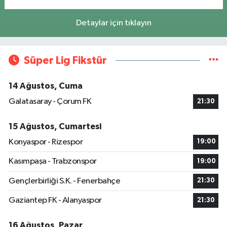
Detaylar için tıklayın
Süper Lig Fikstür
14 Ağustos, Cuma
Galatasaray - Çorum FK
21:30
15 Ağustos, Cumartesi
Konyaspor - Rizespor
19:00
Kasımpaşa - Trabzonspor
19:00
Gençlerbirliği S.K. - Fenerbahçe
21:30
Gaziantep FK - Alanyaspor
21:30
16 Ağustos, Pazar