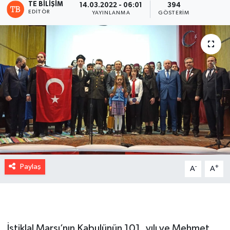
TE BILIŞIM
14.03.2022 - 06:01
394
EDITÖR
YAYINLANMA
GÖSTERIM
Paylaş
-
+
A
A
İstiklal Marşı’nın Kabulünün 101. yılı ve Mehmet