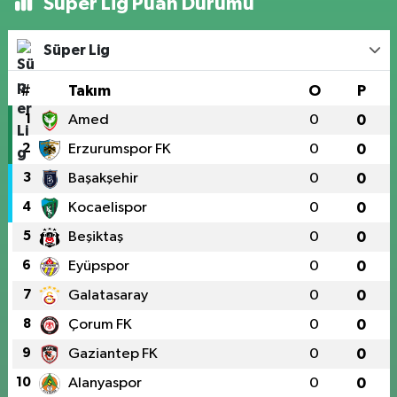
Süper Lig Puan Durumu
Süper Lig
#
Takım
O
P
1
Amed
0
0
2
Erzurumspor FK
0
0
3
Başakşehir
0
0
4
Kocaelispor
0
0
5
Beşiktaş
0
0
6
Eyüpspor
0
0
7
Galatasaray
0
0
8
Çorum FK
0
0
9
Gaziantep FK
0
0
10
Alanyaspor
0
0