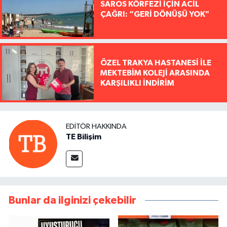
SAROS KÖRFEZİ İÇİN ACİL
ÇAĞRI: “GERİ DÖNÜŞÜ YOK"
ÖZEL TRAKYA HASTANESİ İLE
MEKTEBİM KOLEJİ ARASINDA
KARŞILIKLI İNDİRİM
EDITÖR HAKKINDA
TE Bilişim
Bunlar da ilginizi çekebilir