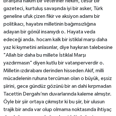
branşına hakim bir veteriner hekim, cesur bir
gazeteci, kurtuluş savaşında iyi bir asker, Türk
geneline ufuk çizen fikir ve aksiyon adamı bir
politikacı, hayatını milletinin bağımsızlığına
adayan bir gönül insanıydı o. Hayata veda
edeceği anda. hocam kalk bir istiklal marşı daha
yaz ki kıymetini anlasınlar, diye haykıran talebesine
"Allah bir daha bu millete İstiklal Marşı
yazdırmasın" diyen kutlu bir vatanperverdir o.
Milletin ızdırabanı derinden hisseden Akif, milli
mücadelenin ruhuna tercüman olan o büyük, eşsiz
şiirini, gece gündüz gözünü bir an dahi kırpmadan
Tacettin Dergahı’nın duvarlarında kaleme almıştır.
Öyle bir şiir ortaya çıkmıştır ki bu şiir, bir ulusun
trajik bir anda var olup olmama noktasında ihtiyaç