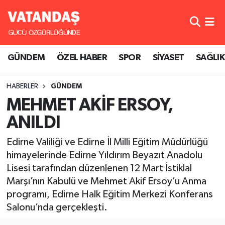
GÜNDEM
Hava Durumu
GÜNDEM
ÖZEL HABER
SPOR
SİYASET
SAĞLIK
ÖZEL HABER
Trafik Durumu
HABERLER
GÜNDEM
SPOR
Süper Lig Puan Durumu ve Fikstür
MEHMET AKİF ERSOY,
SİYASET
Tüm Manşetler
ANILDI
SAĞLIK
Son Dakika Haberleri
Edirne Valiliği ve Edirne İl Milli Eğitim Müdürlüğü
himayelerinde Edirne Yıldırım Beyazıt Anadolu
Haber Arşivi
Lisesi tarafından düzenlenen 12 Mart İstiklal
Marşı’nın Kabulü ve Mehmet Akif Ersoy’u Anma
programı, Edirne Halk Eğitim Merkezi Konferans
Salonu’nda gerçekleşti.