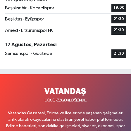
Başakşehir - Kocaelispor
19:00
Beşiktaş - Eyüpspor
21:30
Amed - Erzurumspor FK
21:30
17 Ağustos, Pazartesi
Samsunspor - Göztepe
21:30
Vatandaş Gazetesi, Edirne ve ilçelerinde yaşanan gelişmeleri
anlık olarak okuyucularına ulaştıran yerel haber platformudur.
Edirne haberleri, son dakika gelişmeleri, siyaset, ekonomi, spor