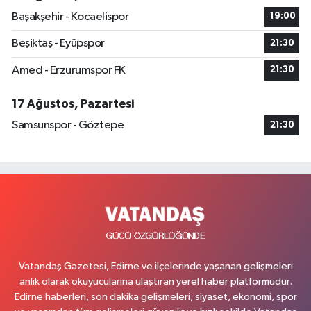
Başakşehir - Kocaelispor
19:00
Beşiktaş - Eyüpspor
21:30
Amed - Erzurumspor FK
21:30
17 Ağustos, Pazartesi
Samsunspor - Göztepe
21:30
Vatandaş Gazetesi, Edirne ve ilçelerinde yaşanan gelişmeleri
anlık olarak okuyucularına ulaştıran yerel haber platformudur.
Edirne haberleri, son dakika gelişmeleri, siyaset, ekonomi, spor