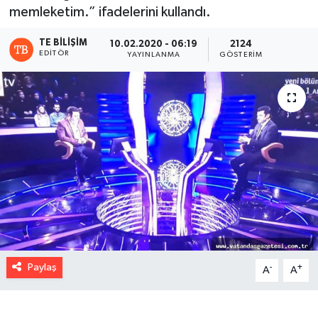
memleketim.” ifadelerini kullandı.
TE BILIŞIM
10.02.2020 - 06:19
2124
EDITÖR
YAYINLANMA
GÖSTERIM
Paylaş
-
+
A
A