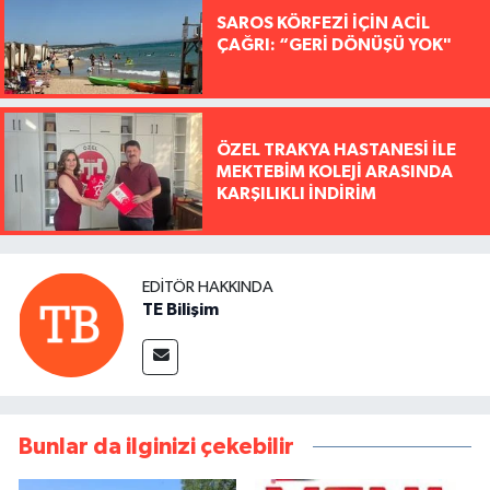
SAROS KÖRFEZİ İÇİN ACİL
ÇAĞRI: “GERİ DÖNÜŞÜ YOK"
ÖZEL TRAKYA HASTANESİ İLE
MEKTEBİM KOLEJİ ARASINDA
KARŞILIKLI İNDİRİM
EDITÖR HAKKINDA
TE Bilişim
Bunlar da ilginizi çekebilir