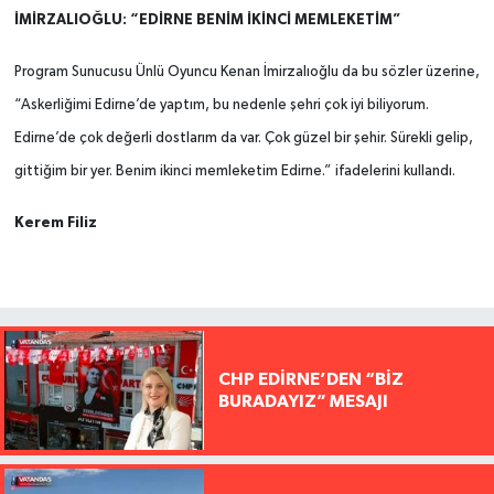
İMİRZALIOĞLU: “EDİRNE BENİM İKİNCİ MEMLEKETİM”
Program Sunucusu Ünlü Oyuncu Kenan İmirzalıoğlu da bu sözler üzerine,
“Askerliğimi Edirne’de yaptım, bu nedenle şehri çok iyi biliyorum.
Edirne’de çok değerli dostlarım da var. Çok güzel bir şehir. Sürekli gelip,
gittiğim bir yer. Benim ikinci memleketim Edirne.” ifadelerini kullandı.
Kerem Filiz
CHP EDİRNE’DEN “BİZ
BURADAYIZ” MESAJI