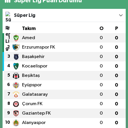
Süper Lig Puan Durumu
Süper Lig
#
Takım
O
P
1
Amed
0
0
2
Erzurumspor FK
0
0
3
Başakşehir
0
0
4
Kocaelispor
0
0
5
Beşiktaş
0
0
6
Eyüpspor
0
0
7
Galatasaray
0
0
8
Çorum FK
0
0
9
Gaziantep FK
0
0
10
Alanyaspor
0
0