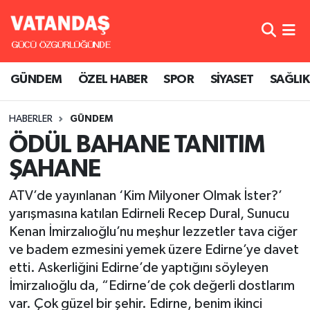
GÜNDEM
Hava Durumu
GÜNDEM
ÖZEL HABER
SPOR
SİYASET
SAĞLIK
ÖZEL HABER
Trafik Durumu
HABERLER
GÜNDEM
SPOR
Süper Lig Puan Durumu ve Fikstür
ÖDÜL BAHANE TANITIM
SİYASET
Tüm Manşetler
ŞAHANE
SAĞLIK
Son Dakika Haberleri
ATV’de yayınlanan ‘Kim Milyoner Olmak İster?’
yarışmasına katılan Edirneli Recep Dural, Sunucu
Haber Arşivi
Kenan İmirzalıoğlu’nu meşhur lezzetler tava ciğer
ve badem ezmesini yemek üzere Edirne’ye davet
etti. Askerliğini Edirne’de yaptığını söyleyen
İmirzalıoğlu da, “Edirne’de çok değerli dostlarım
var. Çok güzel bir şehir. Edirne, benim ikinci