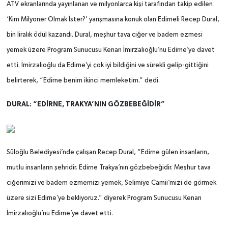
ATV ekranlarında yayınlanan ve milyonlarca kişi tarafından takip edilen
‘Kim Milyoner Olmak İster?’ yarışmasına konuk olan Edirneli Recep Dural,
bin liralık ödül kazandı. Dural, meşhur tava ciğer ve badem ezmesi
yemek üzere Program Sunucusu Kenan İmirzalıoğlu’nu Edirne’ye davet
etti. İmirzalıoğlu da Edirne’yi çok iyi bildiğini ve sürekli gelip-gittiğini
belirterek, “Edirne benim ikinci memleketim.” dedi.
DURAL: “EDİRNE, TRAKYA’NIN GÖZBEBEĞİDİR”
Süloğlu Belediyesi’nde çalışan Recep Dural, “Edirne gülen insanların,
mutlu insanların şehridir. Edirne Trakya’nın gözbebeğidir. Meşhur tava
ciğerimizi ve badem ezmemizi yemek, Selimiye Camii’mizi de görmek
üzere sizi Edirne’ye bekliyoruz.” diyerek Program Sunucusu Kenan
İmirzalıoğlu’nu Edirne’ye davet etti.