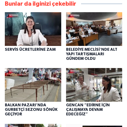
Bunlar da ilginizi çekebilir
SERVİS ÜCRETLERİNE ZAM
BELEDİYE MECLİSİ'NDE ALT
YAPI TARTIŞMALARI
GÜNDEM OLDU
BALKAN PAZARI’NDA
GENCAN “EDİRNE İÇİN
GURBETÇİ SEZONU SÖNÜK
ÇALIŞMAYA DEVAM
GEÇİYOR
EDECEĞİZ”