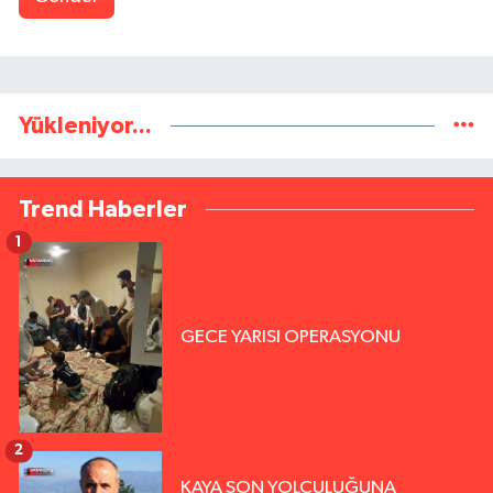
Yükleniyor...
Trend Haberler
1
GECE YARISI OPERASYONU
2
KAYA SON YOLCULUĞUNA