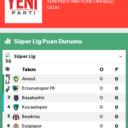
YENİ PARTİ'NİN YÖNETİMİ BELLİ
OLDU
Süper Lig Puan Durumu
Süper Lig
#
Takım
O
P
1
Amed
0
0
2
Erzurumspor FK
0
0
3
Başakşehir
0
0
4
Kocaelispor
0
0
5
Beşiktaş
0
0
6
Eyüpspor
0
0