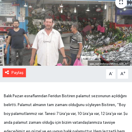
Paylaş
-
+
A
A
Balık Pazarı esnaflarından Feridun Bistiren palamut sezonunun açıldığını
belirtti. Palamut almanın tam zamanı olduğunu söyleyen Bistiren, “Boy
boy palamutlarımız var. Tanesi 7 Lira’ya var, 10 Lira’ya var, 12 Lira’ya var. Şu
anda palamut zamanı olduğu için bizim vatandaşlarımıza tavsiye
edeceğimiz en güzel ve en uygun balık palamuttur. Hem lezzetli hem,