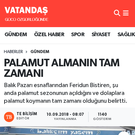
GÜNDEM
Hava Durumu
GÜNDEM
ÖZEL HABER
SPOR
SİYASET
SAĞLIK
ÖZEL HABER
Trafik Durumu
HABERLER
GÜNDEM
SPOR
Süper Lig Puan Durumu ve Fikstür
PALAMUT ALMANIN TAM
SİYASET
Tüm Manşetler
ZAMANI
SAĞLIK
Son Dakika Haberleri
Balık Pazarı esnaflarından Feridun Bistiren, şu
anda palamut sezonunun açıldığını ve dolaplara
Haber Arşivi
palamut koymanın tam zamanı olduğunu belirtti.
TE BILIŞIM
10.09.2018 - 08:07
1140
EDITÖR
YAYINLANMA
GÖSTERIM