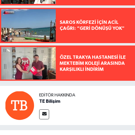
SAROS KÖRFEZİ İÇİN ACİL
ÇAĞRI: “GERİ DÖNÜŞÜ YOK"
ÖZEL TRAKYA HASTANESİ İLE
MEKTEBİM KOLEJİ ARASINDA
KARŞILIKLI İNDİRİM
EDITÖR HAKKINDA
TE Bilişim