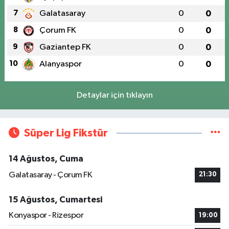
7
Galatasaray
0
0
8
Çorum FK
0
0
9
Gaziantep FK
0
0
10
Alanyaspor
0
0
Detaylar için tıklayın
Süper Lig Fikstür
14 Ağustos, Cuma
Galatasaray - Çorum FK
21:30
15 Ağustos, Cumartesi
Konyaspor - Rizespor
19:00