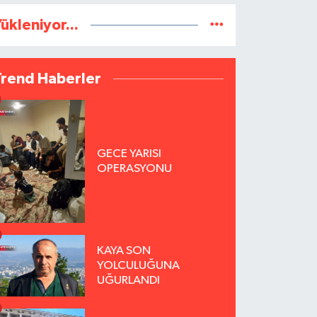
ükleniyor...
Trend Haberler
GECE YARISI
OPERASYONU
KAYA SON
YOLCULUĞUNA
UĞURLANDI