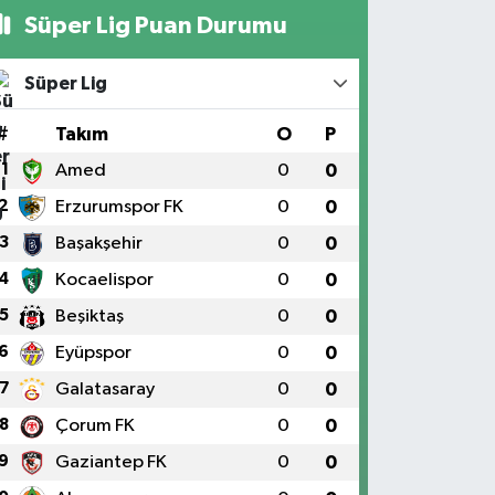
Süper Lig Puan Durumu
Süper Lig
#
Takım
O
P
1
Amed
0
0
2
Erzurumspor FK
0
0
3
Başakşehir
0
0
4
Kocaelispor
0
0
5
Beşiktaş
0
0
6
Eyüpspor
0
0
7
Galatasaray
0
0
8
Çorum FK
0
0
9
Gaziantep FK
0
0