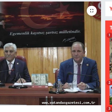
Y
1
2
3