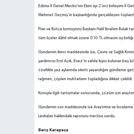
Edirne İl Genel Meclisi’nin Ekim ayı 2’inci birleşimi İl G
Mehmet Geçmiş’in başkanlığında gerçekleşen toplant
Plan ve Bütçe komisyonu Başkanı Halil İbrahim Bulak tar
tüm ilçeler dâhil olmak üzere 0.10 TL olmasını oy birliği 
Gündemin ikinci maddesinde ise, Çevre ve Sağlık Kom
yardımcısı Erol Açık, Enez’in sahile kıyısı bulunan be
özellikle yaz aylarında sıkıntı yaşandığını gündeme get
rağmen, çöpleri muhtarların topladığına dikkat çekildi.
Konuyla ilgili tartışmalar sonucunda, çözüm için araştır
Gündemin son maddesinde ise Araştırma ve İnceleme Ko
Levhaları hakkındaki raporunu meclise sundu.
Barış Karapaça