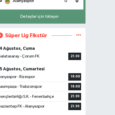
0
Alanyaspor
0
0
Detaylar için tıklayın
Süper Lig Fikstür
4 Ağustos, Cuma
alatasaray - Çorum FK
21:30
5 Ağustos, Cumartesi
onyaspor - Rizespor
19:00
asımpaşa - Trabzonspor
19:00
ençlerbirliği S.K. - Fenerbahçe
21:30
aziantep FK - Alanyaspor
21:30