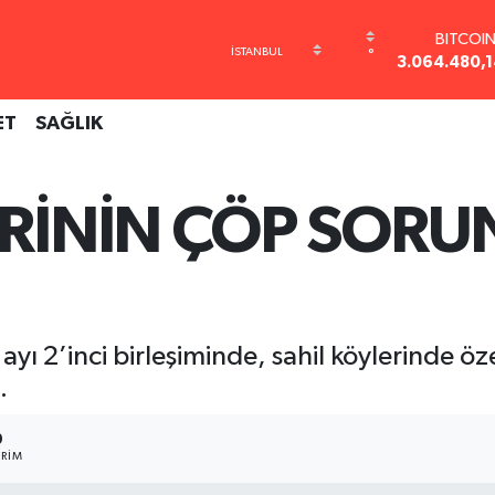
BITCOI
3.064.480,1
DOLAR
°
47,7143
EURO
ET
SAĞLIK
55,0317
STERLİ
64,2463
GRAM ALT
ERİNİN ÇÖP SORU
6574.81
BİST10
13.799
Ü
 ayı 2’inci birleşiminde, sahil köylerinde ö
.
9
RIM