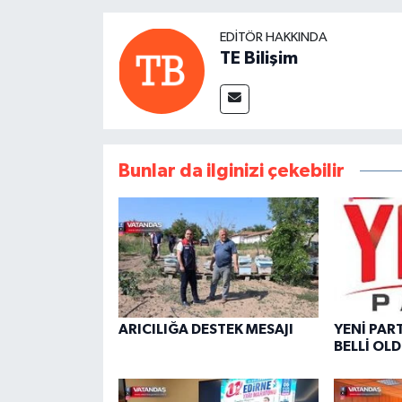
EDITÖR HAKKINDA
TE Bilişim
Bunlar da ilginizi çekebilir
ARICILIĞA DESTEK MESAJI
YENİ PAR
BELLİ OL