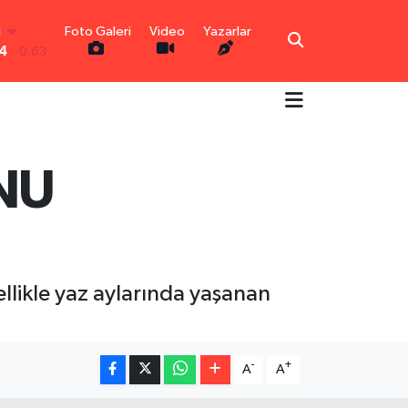
N
4
-0.63
Foto Galeri
Video
Yazarlar
0.16
-0.02
N
0.07
IN
NU
1.44
0
70
zellikle yaz aylarında yaşanan
-
+
A
A