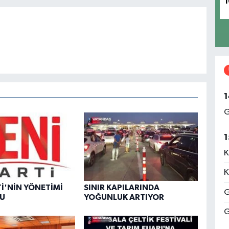
1
1
G
1
K
K
Tİ'NİN YÖNETİMİ
SINIR KAPILARINDA
G
DU
YOĞUNLUK ARTIYOR
G