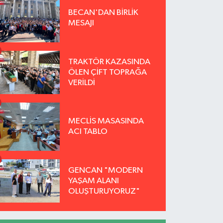
BECAN'DAN BİRLİK
MESAJI
TRAKTÖR KAZASINDA
ÖLEN ÇİFT TOPRAĞA
VERİLDİ
MECLİS MASASINDA
ACI TABLO
GENCAN "MODERN
YAŞAM ALANI
OLUŞTURUYORUZ"