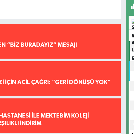
EN “BİZ BURADAYIZ” MESAJI
İ İÇİN ACİL ÇAĞRI: “GERİ DÖNÜŞÜ YOK"
HASTANESİ İLE MEKTEBİM KOLEJİ
ILIKLI İNDİRİM