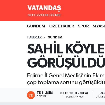
GÜNDEM
Hava Durumu
GÜNDEM
ÖZEL HABER
SPOR
SİYAS
ÖZEL HABER
Trafik Durumu
HABERLER
GÜNDEM
SPOR
Süper Lig Puan Durumu ve Fikstür
SAHİL KÖYL
SİYASET
Tüm Manşetler
GÖRÜŞÜLD
SAĞLIK
Son Dakika Haberleri
Edirne İl Genel Meclisi’nin Ekim
Haber Arşivi
çöp toplama sorunu görüşüldü
TE BILIŞIM
03.10.2018 - 08:41
74
EDITÖR
YAYINLANMA
GÖSTE