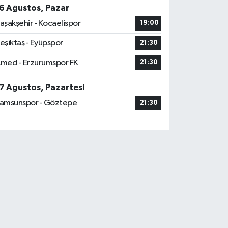
6 Ağustos, Pazar
aşakşehir - Kocaelispor
19:00
eşiktaş - Eyüpspor
21:30
med - Erzurumspor FK
21:30
7 Ağustos, Pazartesi
amsunspor - Göztepe
21:30