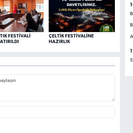
1
B
B
TIK FESTİVALİ
ÇELTİK FESTİVALİNE
A
ATIRILDI
HAZIRLIK
1
S