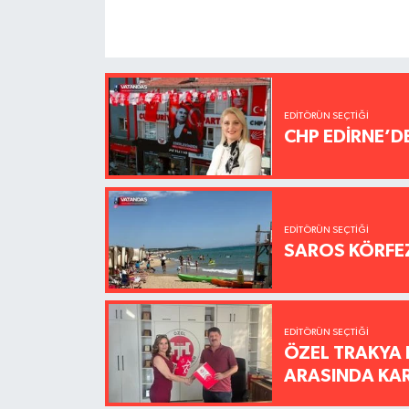
EDITÖRÜN SEÇTIĞI
CHP EDİRNE’D
EDITÖRÜN SEÇTIĞI
SAROS KÖRFEZ
EDITÖRÜN SEÇTIĞI
ÖZEL TRAKYA 
ARASINDA KARŞ